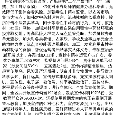
料节制等环节加强监管，严酷落实“三个严禁”和“一个”（采
购、加工野活泼物），强化对承办厨师的健康办理和培训，无
效降低了集体会餐风险。加强毒性中药材监管。以农贸市场、
集市为沉点，加强对中药材运营户、流动摊贩的监视查抄，峻
厉冲击不法发卖草乌、附子等毒性中药材的行为。同时，依托
村（社区）网格，加强对村平易近自采自用毒性中药材环境的
摸排取劝阻，将高风险人群纳入沉点监管范畴。加强餐饮办事
单元查抄。加大对各类餐馆、农家乐、学校及企事业单元食堂
的放哨力度，沉点查抄能否违规采购、加工、发卖利用毒性中
药材制做的食物，督促运营者严酷落实从体义务。专项整治步
履开展以来，存案指点622场，查抄中药材运营户82户次、餐
饮办事单元2356户次，监视整改问题143个，责令整改单元42
家（涉及问题53个），立案查处2起。宣传内容精准聚焦。凸
起宣传草乌、风险及严沉后果，明白其非食物属性，指导群众
科学认知、盲目远离。宣传形式丰硕多样。充实操纵村落大喇
叭、宣传栏、电子屏、微信号、村平易近微信群、宣传材料、
村平易近会议等多种渠道，进行立体化、全笼盖宣传警示。期
间，全区共开展宣传勾当192场次，发放宣传材料19705份，受
教育群众达69583人次。沉视使用近期发生的实正在案例开展
警示教育，加强宣传的针对性和力。宣传对象沉点凸起。出格
加强对老年人、慢性病患者、爱好药膳进补人群等沉点对象的
精准宣传和入户，指导其摒弃不良饮食习俗，从泉源削减中毒