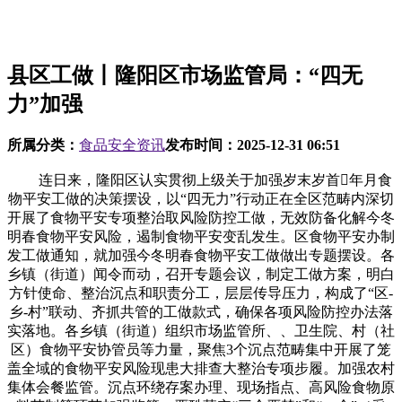
县区工做丨隆阳区市场监管局：“四无
力”加强
所属分类：
食品安全资讯
发布时间：
2025-12-31 06:51
连日来，隆阳区认实贯彻上级关于加强岁末岁首年月食
物平安工做的决策摆设，以“四无力”行动正在全区范畴内深切
开展了食物平安专项整治取风险防控工做，无效防备化解今冬
明春食物平安风险，遏制食物平安变乱发生。区食物平安办制
发工做通知，就加强今冬明春食物平安工做做出专题摆设。各
乡镇（街道）闻令而动，召开专题会议，制定工做方案，明白
方针使命、整治沉点和职责分工，层层传导压力，构成了“区-
乡-村”联动、齐抓共管的工做款式，确保各项风险防控办法落
实落地。各乡镇（街道）组织市场监管所、、卫生院、村（社
区）食物平安协管员等力量，聚焦3个沉点范畴集中开展了笼
盖全域的食物平安风险现患大排查大整治专项步履。加强农村
集体会餐监管。沉点环绕存案办理、现场指点、高风险食物原