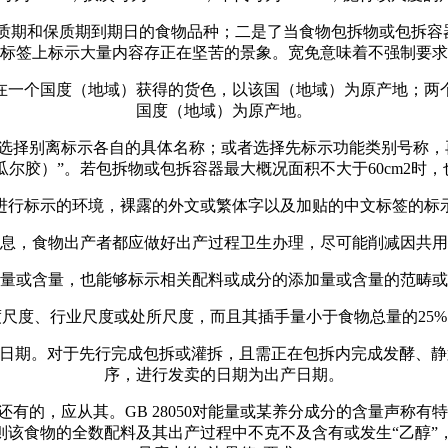
和保质期到期日的食物品种；二是了当食物包拆物或包拆容器的
标签上标示大量内容存正在坚苦的景象。宽免意味着不强制要求
一个国度（地域）获得的货色，以该国（地域）为原产地；两个
国度（地域）为原产地。
择别离标示各自的具体名称；或者选择先标示功能类别号称，再
瓜尔胶）”。若包拆物或包拆容器最大概况面积不大于60cm2时，也能
行标示的环境，裸露的外文或繁体字以及加贴的中文标签的标示
，食物出产者都应做好出产过程卫生办理，尽可能削减因共用
或含量，也能够标示相关配料或成分的添加量或含量的范畴或最
尺度、行业尺度或处所尺度，而且其插手量小于食物总量的25%
日期。对于先行完成包拆或灌拆，且需正在包拆内完成发酵、静
序，进行发卖的日期为出产日期。
应从其。GB 28050对能量或某养分成分的含量声称有特殊
，则该食物的全数配料及其出产过程中不克不及含有或发生“乙醇”