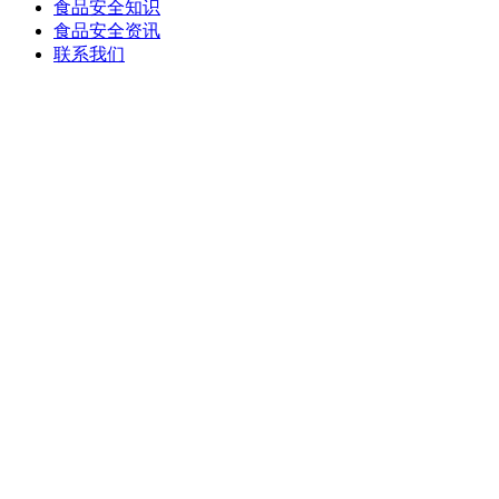
食品安全知识
食品安全资讯
联系我们