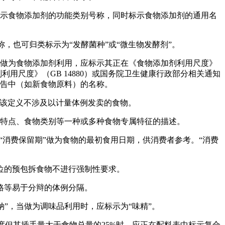
示食物添加剂的功能类别号称，同时标示食物添加剂的通用名
也可归类标示为“发酵菌种”或“微生物发酵剂”。
做为食物添加剂利用，应标示其正在《食物添加剂利用尺度》
用尺度》（GB 14880）或国务院卫生健康行政部分相关通知
告中（如新食物原料）的名称。
该定义不涉及以计量体例发卖的食物。
特点、食物类别等一种或多种食物专属特征的描述。
消费保留期”做为食物的最初食用日期，供消费者参考。“消费
的预包拆食物不进行强制性要求。
格等易于分辩的体例分隔。
，当做为调味品利用时，应标示为“味精”。
但其插手量大于食物总量的25%时，应正在配料表中标示复合