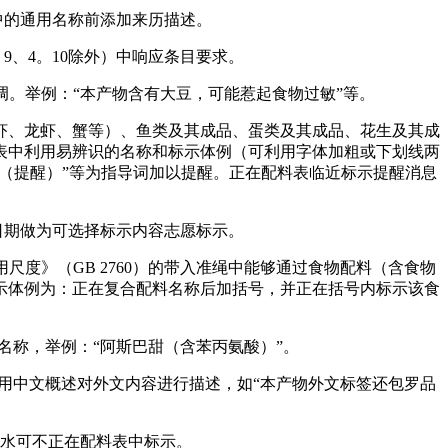
中的通用名称前添加来历描述。
9、4。10除外）中响应条目要求。
。举例：“本产物含有大豆，可能惹起食物过敏”等。
、龙虾、蟹等）、鱼类及其成品、蛋类及其成品、花生及其成
表中利用易辨识的名称和标示体例（可利用字体加粗或下划线两
息（提醒）”等为指导词加以提醒。正在配料表临近标示提醒消息
期做为可选择标示内容志愿标示。
度》（GB 2760）的带入准绳中能够通过食物配料（含食物
示体例为：正在复合配料名称后加括号，并正在括号内标示该食
名称，举例：“阿斯巴甜（含苯丙氨酸）”。
中文概述对外文内容进行描述，如“本产物外文标签还包罗品
水可不正在配料表中标示。