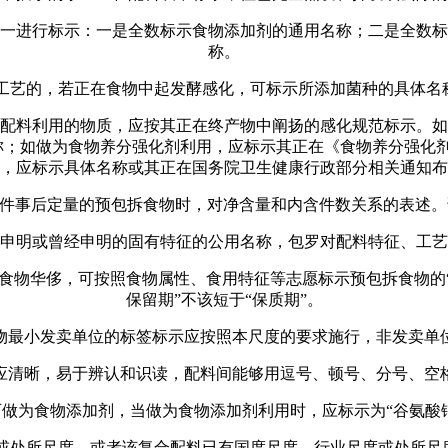
进行标示：一是全数标示食物添加剂的通用名称；二是全数标
称。
的，若正在食物中起发酵感化，可标示所添加菌种的具体名称，
料利用的物质，应按其正在终产物中阐扬的感化规范标示。如
名称；如做为食物养分强化剂利用，应标示其正在《食物养分强化剂利
，应标示具体名称或其正在国务院卫生健康行政部分相关通知布
件事后定量的预包拆食物时，对净含量和内含件数关系的表述。
明或曾经申明的固有特征的公用名称，包罗对配料特征、工艺
华侈，可按照食物属性、食用特征等志愿标示预包拆食物的“
保留期”不该短于“保质期”。
最小发卖单位的标签标示应按照本尺度的要求施行，非发卖单位
晰，易于辨认和识读，配料间能够用逗号、顿号、分号、空
为食物添加剂，当做为食物添加剂利用时，应标示为“谷氨酸钠”
处所尺度，或者该复合配料已有国度尺度、行业尺度或处所尺度