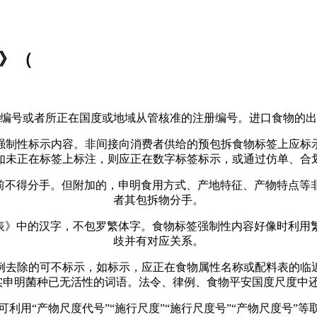
》（
号或者所正在国度或地域从管核准的注册编号。进口食物的出
制性标示内容。非间接向消费者供给的预包拆食物标签上应标示
如未正在标签上标注，则应正在数字标签标示，或通过仿单、合
不得分手。但附加的，申明食用方式、产地特征、产物特点等
者其包拆物分手。
》中的汉字，不包罗繁体字。食物标签强制性内容好像时利用
歧并有对应关系。
的可不标示，如标示，应正在食物属性名称或配料表的临近产物
实申明菌种已无活性的词语。法令、律例、食物平安国度尺度中
“产物尺度代号”“施行尺度”“施行尺度号”“产物尺度号”等