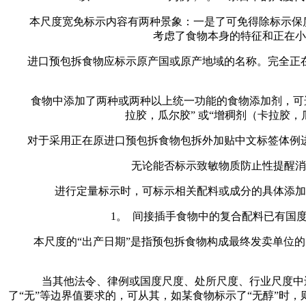
本尺度宽免标示内容有两种景象：一是了可免得除标示保质期
考虑了食物本身的特征和正在小
进口预包拆食物应标示原产国或原产地域的名称。完全正在
食物中添加了两种或两种以上统一功能的食物添加剂，可选
拉胶，瓜尔胶” 或“增稠剂（卡拉胶，
对于采用正在原进口预包拆食物包拆外加贴中文标签体例进
无论能否标示致敏物质防止性提醒消息
进行定量标示时，可标示相关配料或成分的具体添加量
1。 间接插手食物中的复合配料已有国度
本尺度的“出产日期”是指预包拆食物构成最终发卖单位的
当其他法令、律例或国度尺度、处所尺度、行业尺度中还有的，
了“无”等边界值要求的，可从其，如某食物标示了“无醇”时