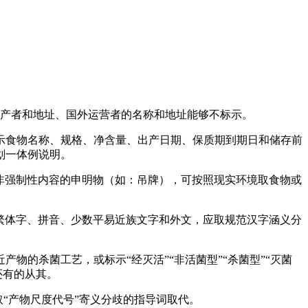
产者和地址、国外运营者的名称和地址能够不标示。
食物名称、规格、净含量、出产日期、保质期到期日和储存前
划一体例说明。
非强制性内容的申明物（如：吊牌），可按照现实环境取食物或
繁体字、拼音、少数平易近族文字和外文，应取规范汉字涵义分
的杀菌工艺，或标示“经灭活”“非活菌型”“杀菌型”“灭菌
还有的从其。
取“产物尺度代号”寄义分歧的指导词取代。