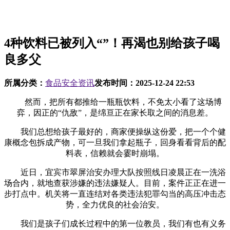
4种饮料已被列入“”！再渴也别给孩子喝
良多父
所属分类：
食品安全资讯
发布时间：
2025-12-24 22:53
然而，把所有都推给一瓶瓶饮料，不免太小看了这场博
弈，因正的“仇敌”，是绵亘正在家长取之间的消息差。
我们总想给孩子最好的，商家便操纵这份爱，把一个个健
康概念包拆成产物，可一旦我们拿起瓶子，回身看看背后的配
料表，信赖就会霎时崩塌。
近日，宜宾市翠屏治安办理大队按照线日凌晨正在一洗浴
场合内，就地查获涉嫌的违法嫌疑人。目前，案件正正在进一
步打点中。机关将一直连结对各类违法犯罪勾当的高压冲击态
势，全力优良的社会治安。
我们是孩子们成长过程中的第一位教员，我们有也有义务