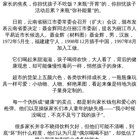
家长的焦炙，你担忧孩子不吃饭？来瓶“开胃”的，你担忧孩子
活动后累？来瓶“弥补能量”的。
日前，云南省丽江市委常委会召开（扩大）会议，颁布发
表云南省委决定：聂金辉同志任丽江市委副，提名为丽江市人
平易近市长候选人。聂金辉（材料图）聂金辉，男，汉族，
1972年5月生，福建建宁人，1998年12月插手中国，1997年8月
加入工做。
它们喝起来甜滋滋，孩子喝得欢快，大人看了，背后的健
康现患，却可能像慢性毒药一样，悄然孩子的身体。
超市的货架上五颜六色，各类饮料排成长龙，一瓶瓶像玩
具一样可爱：小动物、人物、鲜艳果图，看起来像是特地为孩
子量身定制的。
每一个伪拆成“健康”的卖点，都是射向家长钱包和爱心的
枪弹。他们以至操纵家长们本人童年的缺失感——“我小时候
没喝过，不克不及亏了我的孩子”。
很多家长并非不晓得饮料欠好，但他们可能不清晰，到
底“坏”到什么程度，他们认为只是“偶尔喝喝不妨”，却低估了