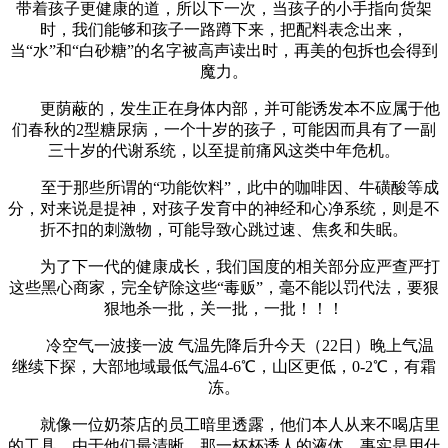
带着孩子更健康的道，所以下一次，当孩子的小手指向货架
时，我们能够和孩子一路蹲下来，把配料表念出来，
当“水”和“白砂糖”的名字被高声读出时，再美的包拆也会得到
魔力。
更荫蔽的，发生正在身体内部，并可能诱发本不应属于他
们春秋的2型糖尿病，一个十岁的孩子，可能因而具有了一副
三十岁的代谢系统，以至提前痛风这类中年危机。
至于那些所谓的“功能饮料”，此中的咖啡因、牛磺酸等成
分，对来说是提神，对孩子发育中的神经和心净系统，则是不
折不扣的刺激物，可能导致心跳过速、焦炙和失眠。
为了下一代的健康成长，我们国度的相关部分应严查严打
这些黑心商家，完全铲除这些“毒贩”，毫不能以罚代法，要狠
狠地杀一批，关一批，一批！！！
冷空气一波接一波 气温先降后升今天（22日）晚上气温
继续下探，大部地域最低气温4-6℃，山区更低，0-2℃，有霜
冻。
就像一位奶茶店的员工暗里透露，他们本人从来不喝店里
的工具，由于他们最清晰，那一杯杯诱人的液体，事实是用什