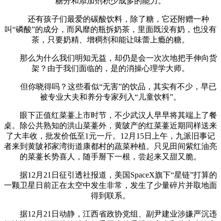
糖分和添加剂积少成多的能力。
还有孩子们最爱的碳酸饮料，除了糖，它还附赠一种
叫“磷酸”的成分，而风靡的瓶拆奶茶，里面既没有奶，也没有
茶，只要奶精、增稠剂和能让味蕾上瘾的糖。
那么为什么我们明知无益，却仍是会一次次地把手伸向货
架？由于我们面临的，是的消操心理学大师。
但你晓得吗？这些看似“无害”的饮品，其实有不少，早已
被专业大夫和养分专家列入“儿童饮料”。
眼下正值红菜薹上市时节，不少武汉人早早将其端上了餐
桌。除公共熟知的洪山菜薹外，黄陂产的红菜薹近期同样送来
了大丰收，批发价低至1元一斤。12月15日上午，九派旧事记
者来到黄陂祁家湾街道康都村的蔬菜种植。只见田间紫红油亮
的菜薹长势喜人，随手掰下一根，尝起来又甜又脆。
据12月21日征引透社报道，美国SpaceX旗下“星链”打算的
一颗卫星日前正在太空中发生非常，发生了少量碎片并取地面
得到联系。
据12月21日动静，江西省政协党组、副尹建业涉嫌严沉违