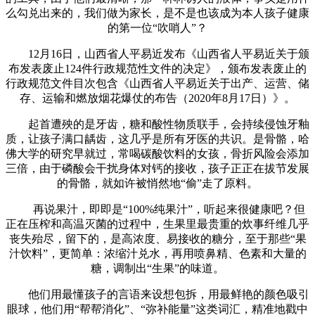
么勾兑出来的，我们做为家长，是不是也该成为本人孩子健康
的第一位“吹哨人”？
12月16日，山西省人平易近发布《山西省人平易近关于颁
布发表废止124件行政规范性文件的决定》，颁布发表废止的
行政规范文件目次包含《山西省人平易近关于出产、运营、储
存、运输和燃放烟花爆仗的布告（2020年8月17日）》。
起首遭殃的是牙齿，糖和酸性物质联手，会持续侵蚀牙釉
质，让孩子满口龋齿，这几乎是所有牙医的共识。是骨骼，哈
佛大学的研究早就过，常喝碳酸饮料的女孩，骨折风险会添加
三倍，由于磷酸会干扰身体对钙的接收，孩子正正在拔节发展
的骨骼，就如许被悄然地“偷”走了原料。
再说果汁，即即是“100%纯果汁”，听起来很健康吧？但
正在压榨和高温灭菌的过程中，生果里最贵重的炊事纤维几乎
丧失殆尽，留下的，是高浓度、易接收的糖分，至于那些“果
汁饮料”，更简单：浓缩汁兑水，再用喷鼻精、色素和大量的
糖，调制出“生果”的味道。
他们用最懂孩子的言语来设想包拆，用最鲜艳的颜色吸引
眼球，他们用“帮帮消化”、“弥补能量”这类词汇，精准地戳中