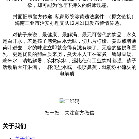
欲，却可能为他埋下持久的健康现患。
封面旧事警方传递“私家影院涉黄违法案件”（原文链接）
海南三亚市治安办理支队12月21日发布警情传递。
对孩子来说，最健康、最解渴、最无可替代的饮品，永久
是白开水，若是孩子感觉白水无味，切几片柠檬、黄瓜或者薄
荷叶进去，水的味道立即就变得有滋有味了。无糖的酸奶和豆
乳，更是优良的卵白质来历，炎天本人正在家煮一锅绿豆汤、
薏米水，清热解暑，实材实料，远比任何工业饮料都强。孩子
活动后大汗淋漓，一杯淡盐水或一根喷鼻蕉，就能弥补流失的
电解质。
扫一扫，关注官方微信
关于我们
关于我们