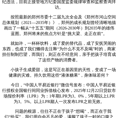
纪违法，目前正接管地方纪委国度监委规律审查和监察查询拜
访。
按照最新的郑州市委十二届九次全会及《郑州市河山空间
总体规划（2021—2035年）》，郑州的成长规划曾经清晰地描
画出了一幅从“十五五”期间（2026-2030年）到2035年的雄伟
蓝图。郑州将来的焦点方针是“挑大梁、走正在前”。
就如许，一杯杯饮料，成了爱的替代品，成了安抚哭闹的
东西，也成了我们懒得去注释“为什么不克不及喝”时的，商家
担任制制巴望，而我们，则正在不经意间，亲手把孩子培育成
了这些产物的消费者。
小孩子生成爱甜，这是写正在基因里的天性，变成了一场
健康的灾难。持久饮用这些“液体糖果”，身体味若何？
今日，“中国人平易近银行”微信号发布：中国人平易近银
行授权全国银行间同业拆借核心发布，2025年12月22日贷款市
场报价利率（LPR）为：1年期LPR为3。0%，5年期以上LPR
为3。5%。以上LPR鄙人一次发布LPR之前无效。
问题的根源，往往不正在于孩子“想喝”，而正在于我
们“给买”，我们用自命不凡的爱，满脚了孩子一时的口腹之