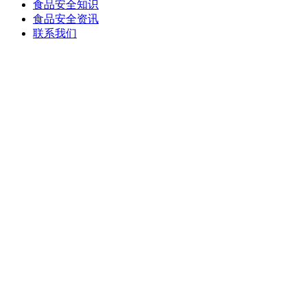
食品安全知识
食品安全资讯
联系我们