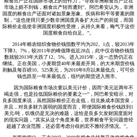
粮食出产正在国际市场上的合作力，“导致非洲粮食出产正在
市场上赔不到钱，粮食出产转而遭到”。阿巴希安认为，非洲
国度的粮食出产还面对诸如景象形象、疾病和和平等要素的限
制，“这也使得只要少数非洲国度具备扩大出产的前提，而国
际粮价走低使非洲国度积极性受挫，从持久来看，晦气于这些
国度粮食自给自足。”。
2014年粮农组织食物价钱指数平均为202。1点，较2013年
下降3。7%，较2011年的峰值降低近28点，此中仅谷物价钱指
数就较2013年大跌了12。5%。进入2015年，这一态势仍正在
继续。正在美国，小麦期货40年来最差开局，的大米期货价钱
则触及每百磅10。525美元，为2010年8月以来最低点，可可价
钱也跌至一年来最低点，纽约的期货进入熊市。
因为国际粮食市场次要以美元计价，因而“美元近两年不
竭走强，也是拉低国际粮价的要素之一”，阿巴希安暗示，对
良多国度来说，虽然国际粮价正在走低，但兑换成本国货泉，
并且，对良多财力孱弱的国度而言，即便国际粮食价钱跌到1
美元/吨，饥饿仍是无决的难题，这恰是良多欠发财国度面对
的现实问题，“其实从这个角度来看，世界粮食平安问题曾经
超越了农业范围，还必需考虑分歧的宏不雅经济情况。”。