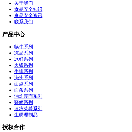
关于我们
食品安全知识
食品安全资讯
联系我们
产品中心
犊牛系列
冻品系列
冰鲜系列
火锅系列
牛排系列
浇头系列
面点系列
面条系列
油炸裹面系列
酱卤系列
速冻菜肴系列
生调理制品
授权合作