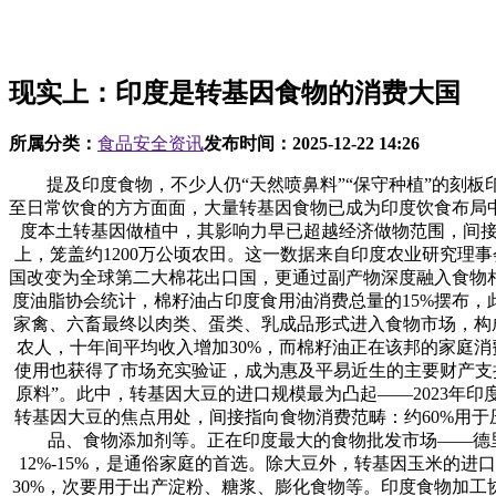
现实上：印度是转基因食物的消费大国
所属分类：
食品安全资讯
发布时间：
2025-12-22 14:26
提及印度食物，不少人仍“天然喷鼻料”“保守种植”的刻板
至日常饮食的方方面面，大量转基因食物已成为印度饮食布局
度本土转基因做植中，其影响力早已超越经济做物范围，间接
上，笼盖约1200万公顷农田。这一数据来自印度农业研究理
国改变为全球第二大棉花出口国，更通过副产物深度融入食物
度油脂协会统计，棉籽油占印度食用油消费总量的15%摆布，此
家禽、六畜最终以肉类、蛋类、乳成品形式进入食物市场，构成
农人，十年间平均收入增加30%，而棉籽油正在该邦的家庭消费
使用也获得了市场充实验证，成为惠及平易近生的主要财产支
原料”。此中，转基因大豆的进口规模最为凸起——2023年印度
转基因大豆的焦点用处，间接指向食物消费范畴：约60%用于
品、食物添加剂等。正在印度最大的食物批发市场——德里
12%-15%，是通俗家庭的首选。除大豆外，转基因玉米的
30%，次要用于出产淀粉、糖浆、膨化食物等。印度食物加工