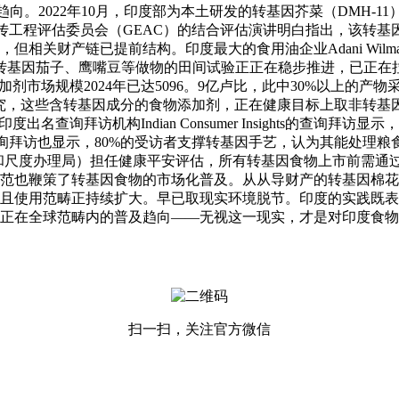
。2022年10月，印度部为本土研发的转基因芥菜（DMH-
遗传工程评估委员会（GEAC）的结合评估演讲明白指出，该转
相关财产链已提前结构。印度最大的食用油企业Adani Wil
转基因茄子、鹰嘴豆等做物的田间试验正正在稳步推进，已正在拉
市场规模2024年已达5096。9亿卢比，此中30%以上的
研究，这些含转基因成分的食物添加剂，正在健康目标上取非转
询拜访机构Indian Consumer Insights的查询拜访
询拜访也显示，80%的受访者支撑转基因手艺，认为其能处理粮
平安和尺度办理局）担任健康平安评估，所有转基因食物上市前需
范也鞭策了转基因食物的市场化普及。从从导财产的转基因棉花
且使用范畴正持续扩大。早已取现实环境脱节。印度的实践既表
正在全球范畴内的普及趋向——无视这一现实，才是对印度食物
扫一扫，关注官方微信