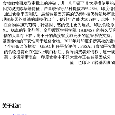
食物做物研发取审批上的冲破，进一步印证了其大规模使用的趋向
因实现抗除草剂特征，产量较保守品种提拔25%-28%。印度
通过食物平安测试。虽然转基因芥菜的贸易种植仍待最终审批，但
现转基因芥菜油的规模化出产，估计年产能达50万吨，此外，
在食物添加剂范畴，转基因手艺的使用更为遍及。印度食物添加剂
包、糕点的乳化剂等。全印度医学科学院（AIIMS）的持久
物的大量存正在，离不开的高接管度取完美的监管系统支持。印度出名查
基因食物的平安性高于通俗食物。2023年对印度多所高校的查
了全链条监管框架：GEAC担任平安评估，FSSAI（食物
的食物必需正在包拆上明白标注，保障消费者知情权，这一规
菜，多沉清晰表白：印度食物中不只大量存正在转基因成分，
值，也印证了转基因食物
关于我们