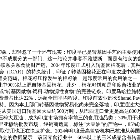
印象，却轻忽了一个环节现实：印度早已是转基因手艺的主要使
中不成朋分的一部门。这一结论并非客不雅臆断，而是有结实的
联系关系食物财产链。2004年印度正式引入转基因棉花后，其种
事会（ICAR）的持久统计，印证了转基因棉花正在印度农业中
相关范畴。棉花籽压榨发生的棉籽油，是印度常用的食用油之一
中90%以上源自转基因棉花。此外，棉花籽饼粕是印度畜牧业的焦
“转基因做物-饲料-动物源性食物”的完整链条。印度马哈拉
量占比达22%，远超全国平均程度。印度前农业部长Sharad P
持。因为本土部门转基因做物贸易化尚未完全落地，印度通过大
从美国进口转基因大豆约500万吨，从巴西进口量更是高达800万吨
压榨大豆油，成为印度市场拥有率前三的食用油品类；30%用于
亚穆纳批发市场，经销商透露，标注“大豆油”的产物中，85
进口取使用也正在快速扩张。2024年印度最高监管机构已核准从
协会的数据显示，该国零食行业中，60%以上的玉米成品含有