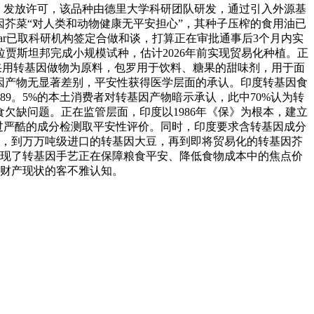
11）发放许可，该品种由德里大学科研团队研发，通过引入外源基
基因芥菜“对人类和动物健康无平安担心”，其种子压榨的食用油已
mar已取科研机构签定合做和谈，打算正在审批通事后3个月内实
贾斯坦邦完成小规模试种，估计2026年前实现贸易化种植。正
产物采用转基因做物为原料，包罗用于饮料、糖果的甜味剂，用于面
基因产物无显著差别，平安性获得医学层面的承认。印度转基因食
显示，89。5%的本土消费者对转基因产物暗示承认，此中70%认为转
食欠缺问题。正在监管层面，印度以1986年《保》为根本，建立
通过严酷的成分检测取平安性评价。同时，印度要求含转基因成分
，到万万吨级进口的转基因大豆，再到即将贸易化的转基因芥
现了转基因手艺正在保障粮食平安、降低食物成本中的焦点价
财产现状的客不雅认知。