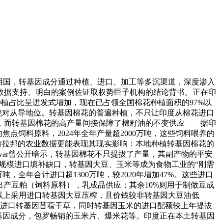
用国，转基因成分通过种植、进口、加工等多沉渠道，深度渗入
数据支持、明白的案例佐证取权势巨子机构的结论背书。正在印
植占比呈迸发式增加，现在已占领全国棉花种植面积的97%以
的绝对从导地位。转基因棉花的普遍种植，不只让印度从棉花进口
，而转基因棉花的高产量间接保障了棉籽油的不变供应——据印
点饲料原料，2024年全年产量超2000万吨，这些饲料喂养的
施特拉邦的农业数据更能表现其现实影响：本地种植转基因棉花的
awar曾公开暗示，转基因棉花不只提拔了产量，其副产物的平安
规模进口填补缺口，转基因大豆、玉米等成为食物工业的“刚需
，全年合计进口超1300万吨，较2020年增加47%。这些进口
出产豆粕（饲料原料），乳成品供应；其余10%则用于制做豆成
%以上采用进口转基因大豆压榨，且价钱较非转基因大豆油低
美国进口转基因苜蓿干草，同时转基因玉米的进口配额较上年提拔
转基因成分，包罗畅销的玉米片、爆米花等。印度正在本土转基因