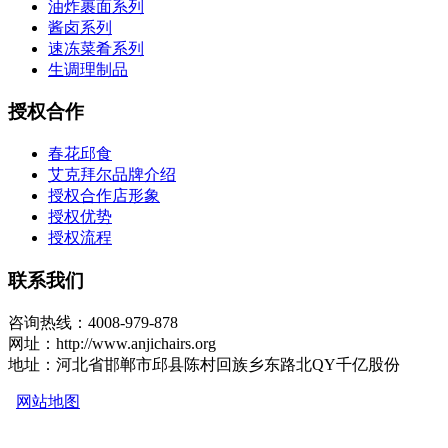
油炸裹面系列
酱卤系列
速冻菜肴系列
生调理制品
授权合作
春花邱食
艾克拜尔品牌介绍
授权合作店形象
授权优势
授权流程
联系我们
咨询热线：4008-979-878
网址：http://www.anjichairs.org
地址：河北省邯郸市邱县陈村回族乡东路北QY千亿股份
网站地图