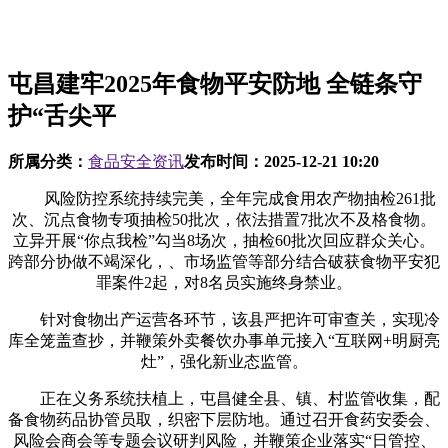
屯昌建牢2025年食物平安防地 全链条守
护“舌尖平
所属分类：
食品安全资讯
发布时间：
2025-12-21 10:20
风险防控系统持续完美，全年完成食用农产物抽检261批
次、沉点食物专项抽检50批次，依法措置7批次不及格食物。
立异开展“你点我检”勾当8场次，抽检60批次回应群众关心。
跨部分协做不竭深化，、市场监管等部分结合破获食物平安犯
罪案件2起，对8名员实施终身禁业。
针对食物出产运营各环节，该县严把许可审查关，实现冷
库全笼盖查抄，并鞭策外卖餐饮办事单元接入“互联网+明厨亮
灶”，强化新业态监管。
正在义务系统扶植上，屯昌健全县、镇、村监管收集，配
备食物药品协管员取，织密下层防地。通过召开食药安委会、
风险会商会等专题会议研判风险，并鞭策企业落实“日管控、