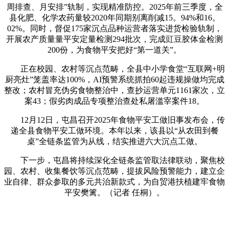
周排查、月安排”轨制，实现精准防控。2025年前三季度，全
县化肥、化学农药量较2020年同期别离削减15。94%和16。
02%。同时，督促175家沉点品种运营者落实进货检验轨制，
开展农产质量量平安定量检测294批次，完成豇豆胶体金检测
200份，为食物平安把好“第一道关”。
正在校园、农村等沉点范畴，全县中小学食堂“互联网+明
厨亮灶”笼盖率达100%，AI预警系统抓拍60起违规操做均完成
整改；农村冒充伪劣食物整治中，查抄运营单元1161家次，立
案43；假劣肉成品专项整治查处私屠滥宰案件18。
12月12日，屯昌召开2025年食物平安工做旧事发布会，传
递全县食物平安工做环境。本年以来，该县以“从农田到餐
桌”全链条监管为从线，结实推进六大沉点工做。
下一步，屯昌将持续深化全链条监管取法律联动，聚焦校
园、农村、收集餐饮等沉点范畴，提拔风险预警能力，建立企
业自律、群众参取的多元共治新款式，为自贸港扶植建牢食物
平安樊篱。（记者 任桐）。