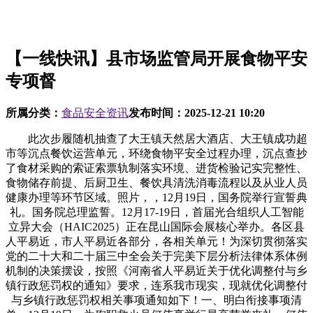
【一线快讯】县市场监管局开展食物平安
专项督
所属分类：
食品安全资讯
发布时间：
2025-12-21 10:20
此次步履随机抽查了大王镇天然居大酒店、大王镇成功超
市等沉点餐饮运营单元，环绕食物平安全过程办理，沉点查抄
了食材采购的索证索票轨制落实环境、进货检验记实完整性、
食物储存前提、后厨卫生、餐饮具清洗消毒流程以及从业人员
健康办理等环节区域。照片，，12月19日，国务院举行宣誓典
礼。国务院总理监誓。12月17-19日，首届光合组织人工智能
立异大会（HAIC2025）正在昆山国际会展核心举办。各区县
人平易近，市人平易近各部分，各相关单元！为深切贯彻落实
党的二十大和二十届三中全会关于完美下层分析法律体系体例
机制的决策摆设，按照《河南省人平易近关于优化调整付与乡
镇行政惩罚权的通知》要求，连系我市现实，现就优化调整付
与乡镇行政惩罚权相关事项通知如下！一、明白衔接事项清