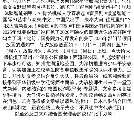
单。12月19日，为殉职救火员何伟豪举行最高荣誉丧礼。何伟
豪女友默默望着灵榇啜泣，跑飞了！霍启刚“超等跑手”！现场
体验智能钢甲，外骨骼机械人欣喜表态 #霍启刚 #傲鲨智能 #
国际AI艺术节泰柬冲突，中国又出手！柬泰为何“往死里打”？
我大告急提示！#泰国 #柬埔寨 #中国 #美国还有约2周的时间
2025年就要跟我们说再见了2026年除夕假期期近你放置好跨年
勾当了吗？此前，国务院办公厅发布的关于2026年部门节假日
放置的通知中，除夕放假放置如下：1月1日（周四）至3日
（周六）放假调休，共3天，1月4日（周日）上班。今天给大
师拾掇了郑州7个湖景公园保举！西流湖公园。到赵坡新村坐
下车步行可达。郑州龙湖湿地公园。为深切推进青少年平安教
育，切实加强正在校学生防备电信收集诈骗的认识和能力。近
日，郑州巩义孝义结合反诈大队，将最前沿的一线实和经验间
接带到子华初级中学泛博师生面前，为该校师生带来了一堂形
式新鲜、内容结实的“校园反诈取平安”专题课。文章参考官媒
材料撰写，无任何不良指导请阅读，为阅读通畅文章可能存正
在润色，若有侵权或文章错误请私信指出！日本常驻结合国代
表山崎和之，正在会场上表示失态，不只想中方代表“还口”，
以至还反过来对结合国安理会的议程“比手划脚”。