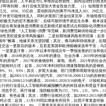
低位震动，人平易近币汇率维持必然韧性，国内流动性仍然宽松。
元MLF即将到期，央行后续无望加大资金投放力度。（2）短期股
亿元、1056。35亿份，震动阶段内别离平均净流入301。29亿元
下外资可能维持流入，同时岁尾部门资金结算完毕，市场情感可
加积极无为的宏不雅政策”，后续可能环绕平易近生办事、根本设
部提出将加速推进消费新业态新模式新场景试点和国际化消费扶
绿色消费、“人工智能+消费”等范畴，新消费范畴供给端进一步
动性宽松提振全球风险偏好。二是短期地缘风险有所回落：起首，2
EC“中国年”帷幕，地缘关系无望回暖；其次，俄乌构和持续推进，
方提交这一更新后的版本，且若是美国和欧洲能确保选举平安，乌克
。一是复盘汗青，2015年以来年报或次年一季报改善的行业和低
事，2016年的石化，2018年的通信、社会办事，2019年的传媒，
年的房地产， 2017年的食物饮料、家电、医药，2021年的社会办
可能相对占优：起首，2025年净利润同比增速预期较高的是钢
、110。88%、91。93%；其次，岁尾大金融、部门消费和周期
003/6/5的汽车、2007/9/18-2008/12/16的农林牧渔、2019/
9/19-2008/12/16的通信，2019/8/1-2020/3/16的电子、计
上行的行业是以人工智能和机械报酬代表的科技成长和受益于新
息手艺、医疗保健，涨跌幅别离为155。74%，131。58%，
22/7的煤炭、有色金属；其次，消费行业相对占优，如2009/2-2011/
占优：起首，11月CPI同比增速有所回升，比照汗青复盘经验
增速累计同比为1。9%，三季度居平易近可安排收入累计同比增速