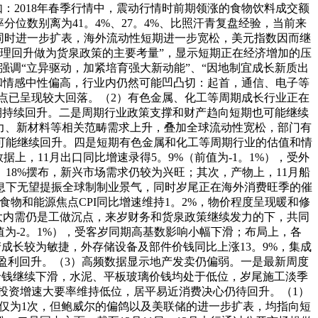
：2018年春季行情中，震动行情时前期领涨的食物饮料成交额
位数别离为41。4%、27。4%、比照汗青复盘经验，当前来
P同时进一步扩表，海外流动性短期进一步宽松，美元指数因而继
理回升做为货泉政策的主要考量”，显示短期正在经济增加的压
调“立异驱动，加紧培育强大新动能”、“因地制宜成长新质出
和情感中性偏高，行业内仍然可能凹凸切：起首，通信、电子等
点已呈现较大回落。（2）有色金属、化工等周期成长行业正在
短期持续回升。二是周期行业政策支撑和财产趋向短期也可能继续
力、新材料等相关范畴需求上升，叠加全球流动性宽松，部门有
可能继续回升。四是短期有色金属和化工等周期行业的估值和情
，11月出口同比增速录得5。9%（前值为-1。1%），受外
18%摆布，新兴市场需求仍较为兴旺；其次，产物上，11月船
储降息下无望提振全球制制业景气，同时岁尾正在海外消费旺季的催
除食物和能源焦点CPI同比增速维持1。2%，物价程度呈现暖和修
扩大内需仍是工做沉点，来岁财务和货泉政策继续发力的下，共同
前值为-2。1%），受客岁同期高基数影响小幅下滑；布局上，各
产成长较为敏捷，外存储设备及部件价钱同比上涨13。9%，集成
盈利回升。（3）高频数据显示地产发卖仍偏弱。一是最新周度
料价钱继续下滑，水泥、平板玻璃价钱均处于低位，岁尾施工淡季
投资增速大要率维持低位，居平易近消费决心仍待回升。（1）
能仅为1次，但鲍威尔的偏鸽以及美联储的进一步扩表，均指向短