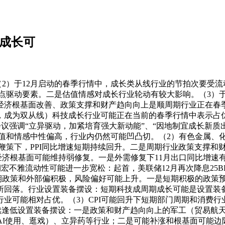
期成长可
）于12月启动的春季行情中，成长类从线行业的节拍次要受流
点驱动要素。二是估值情感对成长行业轮动有较大影响。（3）于
经济根基面改善、政策支撑和财产趋向向上是顺周期行业正在春
，成为双从线）科技成长行业可能正在当前的春季行情中表示占
议强调“立异驱动，加紧培育强大新动能”、“因地制宜成长新质
值和情感中性偏高，行业内仍然可能凹凸切。（2）有色金属、
素鞭策下，PPI同比增速短期持续回升。二是周期行业政策支撑
济根基面可能维持弱修复。一是外需修复下11月出口同比增速
宏不雅流动性可能进一步宽松：起首，美联储12月再次降息25
期政策和外部偏积极，风险偏好可能上升。一是短期积极的政策预
所回落。行业设置装备摆设：短期科技成周期成长可能是设置装备
行业可能相对占优。（3）CPI可能回升下短期部门周期和消费行
续逢低设置装备摆设：一是政策和财产趋向向上的军工（贸易航
（AI使用、逛戏）、立异药等行业；二是可能补涨和根基面可能