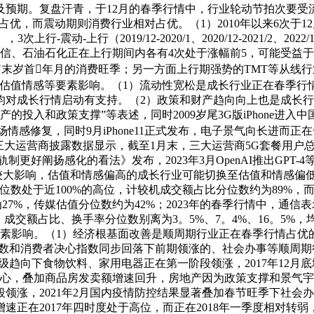
及预期。复盘汗青，于12月的春季行情中，行业轮动节拍次要受
而震动期则消费行业相对占优。（1）2010年以来6次于12月的春季
1），3次上行-震动-上行（2019/12-2020/1、2020/12-2021/
信、石油石化正在上行期间内各有4次处于涨幅前5，可能受益
末岁首年月的消费旺季；另一方面上行期强势的TMT等从线行
值情感等要素影响。（1）流动性宽松是成长行业正在春季行情中占
施降准等，均对成长行情启动有支持。（2）政策和财产趋向向上也是成
入和政策支撑”等表述，同时2009岁尾3G版iPhone进入中国
场情感修复，同时9月iPhone11正式发布，电子景气向长进而正
，三大运营商披露数据显示，截至1月末，三大运营商5G套餐用户
制更好阐扬感化的看法》发布，2023年3月OpenAI推出GPT
大影响，估值和情感偏高的成长行业可能切换至估值和情感偏低
数处于近100%的高位，计较机成交额占比分位数约为89%
7%，传媒估值分位数约为42%；2023年的春季行情中，通信
、成交额占比、换手率分位数别离为3。5%、7。4%、16。5%
影响。（1）经济根基面改善是顺周期行业正在春季行情占优的焦点
PI指数和消费者决心指数同步回落下前期领涨的、社会办事等顺
升级趋向下食物饮料、家用电器正在第一阶段领涨，2017年12
心，叠加商品房发卖额增速回升，房地产因为政策支撑和景气宇回
领涨，2021年2月国内疫情防控结果显著叠加春节旺季下社会
速正在2017年四时度处于高位，而正在2018年一季度相对转