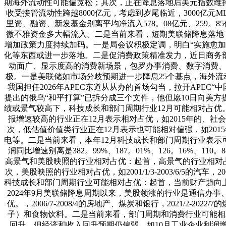
期海外流动性可能偏宽松；其次，正在降息落地后美元指数维持
收受接管流动性跨越8000亿元，考虑到岁尾临近，3000亿
里资、融资、新发基金别离平均净流入578。08亿元、259。85
微不雅资金多大幅流入。二是当前来看，短期美联储降息落地
增加政策力度持续加码。一是局会议积极定调，明白“实施愈
化等东西或进一步落地。二是促消费政策精准发力，近日商务
动面广、显示度高的消费新场景，包罗办事消费、数字消费、
极。一是美联储如市场分歧预期进一步降息25个基点，海外流
我国担任2026年APEC东道从从办的首场勾当，拉开AP
提出的俄乌“和平打算”已拆分成三个文件，他但愿10日向美
绩或景气较高下，科技成长和部门周期行业12月可能相对占优
报增速较高的行业正在12月表示相对占优，如2015年的、社会办
次，低估值价值类行业正在12月表示也可能相对偏强，如2015
电等。二是当前来看，本年12月科技成长和部门周期行业表示
润同比增速别离是382。99%、187。01%、126。16%
高景气和美股映照的行业相对占优：起首，高景气的行业相对占优，如2001/1/3-2
次，美股映照的行业相对占优，如2001/1/3-2003/6/5的汽车，2007/
科技成长和部门周期行业可能相对占优：起首，当前财产趋向
2024年9月美联储降息周期以来，美股领涨的行业是通信办事、消
优。，2006/7-2008/4的房地产、煤炭和银行，2021/2-20
子）和食物饮料。二是当前来看，部门周期和消费行业可能相对
回升，但经济和收入回升预期仍偏弱，如10月工业企业利润