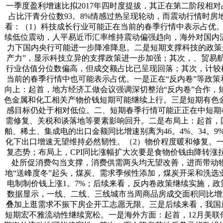
一季度盈利增速比拟2017年四时度提拔，其正在第二阶段相
占比汗青分位数93。8%情感过热呈现轮动，而震动行情时房
看：（1）科技成长行业可能正在当前的春季行情中表示占优。
续低位震动，人平易近币汇率维持震动偏强趋向，海外对国内
力下国内央行可能进一步降准降息。二是短期支撑科技的政策
产力”，显示科技立异的支撑政策进一步加强；其次，、贸易
行业估值分位数偏高，但成交额占比已呈现回落；其次，计较
当前的春季行情中也可能表示占优。一是正在“反内卷”等政策
向上：起首，地方经济工做会议强调深切整治“反内卷”合作
色金属和化工相关产物价钱短期可能继续上行。三是短期有色
感目标仍处于相对低位。二、短期春季行情可能正正在中短期根
需修复、关税和谈落地等要素影响回升。二是布局上：起首，国
舶、稀土、集成电的出口金额同比增速别离为46。4%、34。
化下出口增速无望维持必然韧性。（2）物价程度暖和修复。一是C
复态势；布局上，CPI同比涨幅扩大次要是食物价钱由降转涨
处所促消费勾当支撑，消费供需两头均无望改善，进而带动物价程
地“送峰度冬”起头，煤炭、需求季候性添加，煤炭开采和洗选业
电制制价钱上涨1。7%；后续来看，反内卷政策继续实施，
数据显示，一线、二线、三线城市当周商品房成交面积同比增速
叠加上逛需求不振下房企开工志愿无限。三是后续来看，我国
短期宏不雅流动性继续宽松。一是海外方面：起首，12月美联