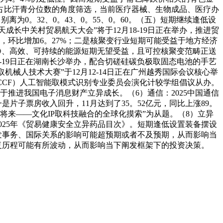
占比汗青分位数的角度筛选，当前医疗器械、生物成品、医疗办
为0。32、0。43、0。55、0。60。（五）短期继续逢低设
长中关村贸易航天大会”将于12月18-19日正在举办，推进贸
%，环比增加6。27%；二是核聚变行业短期可能受益于地方经济
洁净、高效、可持续的能源短期无望受益，且可控核聚变范畴正送
-19日正在湖南长沙举办，配合切磋硅碳负极取固态电池的手艺
械人技术大赛”于12月12-14日正在广州越秀国际会议核心举
CF）人工智能取模式识别专业委员会演化计较学组倡议从办。
于推进我国电子消息财产立异成长。（6）通信：2025中国通信
片子票房收入回升，11月达到了35。52亿元，同比上涨89。
“IP智创将来——文化IP取科技融合的全球化摸索”为从题。（8）立异
2025年《贸易健康安全立异药品目次》。短期逢低设置装备摆设
发事务、国际关系的影响可能超预期或者不及预期，从而影响当
复历程可能有所波动，从而影响当下阐发框架下的投资决策。