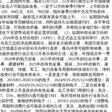
二是国内方面，截至12月11日，12月央行通过公开市场操做
市资金流入可能边际改善。一是于12月的春季行情中，上升阶段表
、229。04亿元、820。78亿份，指向春季行情中无论节拍若何，
能有所回暖，融资流入和新发基金可能上升。（1）短期国内稳
备补短板等范畴细化行动，同时超持久出格国债刊行、赤字率优
植工做，打制愈加舒服、便利的消费，并将指点各地打制一批带
优化下无望带动居平易近需求回暖。（2）短期外部全体方向积
026年亚太经合组织（APEC）非正式会正在深圳举行，此为
近期乌克兰总统泽连斯基暗示，颠末多方磋商点窜，美国方面先前
兰情愿正在60至90天内举行选举，俄乌冲突可能即将竣事。业
估值价值类行业正在12月表示相对占优：起首，年报或次年一季
2020年的电力设备，2021年的传媒，2022年的社会办事；其
事、建建材料，2023年的有色金属、煤炭，2024年的银行、家
铁、计较机、传媒、军工、电力设备等周期和科技成长行业，净利
等低估值价值类行业可能有所表示。一是复盘汗青，美联储降息周期中，
8/1-2020/3/16的电子、2024/9/19-2025/12/10的通信；其
较机和建建材料，2024/9/19-2025/12/10的通信和电子。二是当前来看，
材料需求上升及跌价的有色金属、化工等部门周期行业；其次，
117。55%，映照到A股可能是TMT、医药等科技成长行业表示占
8的美容护理、食物饮料和电子（），2019/2-2020/2的电子（消费电
，周期和消费行业可能表示相对占优；其次，虽然短期CPI有所
为4。4%仍处低位。因而短期受益于需乞降跌价相关的有色金