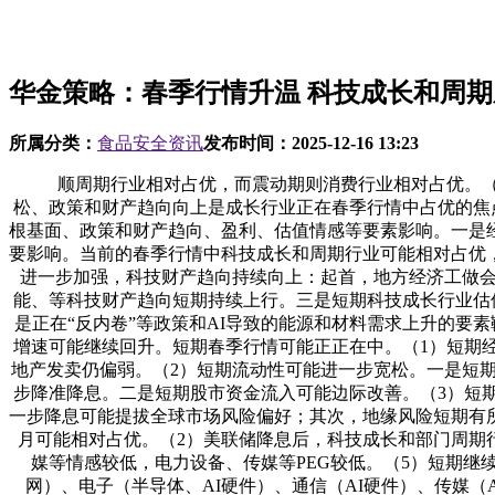
华金策略：春季行情升温 科技成长和周
所属分类：
食品安全资讯
发布时间：
2025-12-16 13:23
顺周期行业相对占优，而震动期则消费行业相对占优。（2
松、政策和财产趋向向上是成长行业正在春季行情中占优的焦
根基面、政策和财产趋向、盈利、估值情感等要素影响。一是
要影响。当前的春季行情中科技成长和周期行业可能相对占优
进一步加强，科技财产趋向持续向上：起首，地方经济工做会
能、等科技财产趋向短期持续上行。三是短期科技成长行业估
是正在“反内卷”等政策和AI导致的能源和材料需求上升的要
增速可能继续回升。短期春季行情可能正正在中。（1）短期经
地产发卖仍偏弱。（2）短期流动性可能进一步宽松。一是短期
步降准降息。二是短期股市资金流入可能边际改善。（3）短
一步降息可能提拔全球市场风险偏好；其次，地缘风险短期有
月可能相对占优。（2）美联储降息后，科技成长和部门周期
媒等情感较低，电力设备、传媒等PEG较低。（5）短期继
网）、电子（半导体、AI硬件）、通信（AI硬件）、传媒