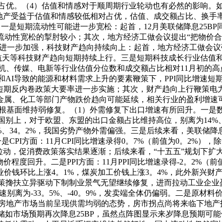
对占优。（4）估值和情感对于顺周期行业轮动也有必然的影响。如
地产受益于估值和情感较低相对占优，估值、成交额占比、换手率分
一是短期流动性可能进一步宽松：起首，12月美联储降息25B
流动性宽松的掣肘较小；其次，地方经济工做会议提出“把物价合
进一步加强，科技财产趋向持续向上：起首，地方经济工做会议强
航天等科技财产趋向短期持续上行。三是短期科技成长行业估值
机、传媒、电新等行业估值分位数和成交额占比相对11月初的高
和AI导致的能源和材料需求上升的要素鞭策下，PPI同比增速
，短期反内卷政策大要率进一步实施；其次，财产趋向上行鞭策电
金属、化工等部门产物跌价趋向可能延续，相关行业的盈利增速
基面维持弱修复。（1）外需修复下出口增速有所回升。一是数据上
别上，对于欧盟、东盟的出口金额占比维持高位，别离为14%、
9%、34。2%，我国劣势产物外需偏强。三是后续来看，美联
PI方面：11月CPI同比增速录得0。7%（前值为0。2%），
拉动，促消费政策落实结果逐渐；后续来看，“十五五”规划下
度回升。二是PPI方面：11月PPI同比增速录得-2。2%（
价钱环比上涨4。1%，煤炭加工价钱上涨3。4%，此外新兴财
政策搀扶立异驱动下制制业景气无望继续修复，进而拉动工业企业
别离为-33。5%、-40。9%，发卖端全体仍偏弱。二是原材
房地产市场当前呈现供需均弱的态势，房市拐点尚将来临下地产
储如市场预期再次降息25BP，虽然点阵图显示来岁降息预期可