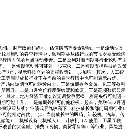
动性、财产政策和趋向、估值情感等要素影响。一是流动性宽
12月启动的春季行情中，顺周期类从线行业的节拍次要受经济
季行情占优的焦点驱动要素。二是盈利对顺周期类行业轮动有主
优。一是短期流动性可能进一步宽松。二是短期支撑科技的政策
出产力”，显示科技立异的支撑政策进一步加强；其次，人工智
化工等周期成长行业正在当前的春季行情中也可能表示占优。一
和财产趋向短期也可能继续向上。三是短期有色金属、化工等盈利
有所回升。二是11月物价程度继续暖和修复。三是高频数据显示
BP；其次，地方经济工做会议定调货泉宽松，岁尾央行可能进一
期可能上升。二是短期外部可能偏积极：起首，美联储12月进
摆设双从线）业绩或景气较高下，科技成长和部门周期行业12
业可能相对占优。（4）当前成长中的医药、计较机、汽车、传
天储能）、机械设备（机械人）、计较机（AI使用、卫星互联
边际改善的大金融、消费（食物、商贸零售等）等行业。风险提