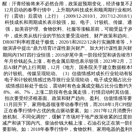
醒：汗青经验将来不必然合用，政策超预期变化，经济修复不
12月启动的春季行情中，上升期内科技成长和顺周期行业相对占优，
行（震动）后震动（上行）（2009/12-2010/1、2017/12-2018/
科技成长和周期成长表示较强，如、电子、计较机、传媒、通
强，如美容护理、食物饮料、社服等涨幅居前，可能受益于岁
中，成长类从线行业的节拍次要受流动性、财产政策和趋向、估
DR007利率程度处于极低；2020/1和2022/12央行实
做演讲中提出“鼎力培育计谋性新兴财产、加大对计谋性新兴财产的投
期间内TMT四行业恒强；2019岁尾中美一阶段经贸和谈告竣市
年月价钱起头上涨，有色金属后期也表示较强；2023年2月
后AI财产的上行周期，12月《地方、国务院关于建立数据根本轨
的计较机、传媒呈现轮动。（3）估值情感对成长行业轮动有较
电子和计较机情感过热导致行业呈现轮动，电子成交额占比分位
或情感目标处于低位，震动时有色金属成交额占比分位数约为2
8%、46。7%，上涨二阶段有色金属走强，行情启动时其估值
拍次要受经济根基面、政策和财产趋向、盈利、估值情感等要素
11月回升下、家用电器领涨带动春季行情，而2018年1月C
正在春季行情中占优的焦点驱动要素。如：2017年12月消费
效机制、不同化调控”，缓解了市场对于地产政策收紧的过度担
减产和谈下国内汽、柴油价钱大幅上涨，石油石化正在第一阶段
要影响。如：2018年春季行情中，食物饮料、家用电器的盈利增