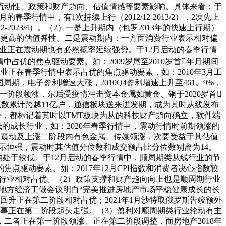
流动性、政策和财产趋向、估值情感等要素影响。具体来看：于
行情中，有1次持续上行（2012/12-2013/2），2次先上
2、2022/12-2023/4）。（2）一是上升期内（包罗2013年的快速上行期）
于更高的估值弹性。二是震动期内：一方面消费行业表示相对偏
业正在震动期也有必然概率延续强势。于12月启动的春季行情
优的焦点驱动要素。如：2009岁尾至2010岁首年月期间
长行业正在春季行情中表示占优的焦点驱动要素，如：2010年3月工
周期，电子盈利增速大涨，2010Q4盈利增速上升至461。9%，
在一阶段领涨，尔后受疫情冲击资本金属如黄金、铜于2020岁首
总数累计跨越11亿户，通信板块送来迸发期，成为其时从线发布
-4等，都标记着其时以TMT板块为从的科技财产趋向确立，软件端
的成长行业，如：2020年春季行情中，震动行情时前期领涨的
，而震动及上涨二阶段内有色金属、传媒领涨，次要受益于其估值
表示恒强，震动时其估值分位数和成交额占比分位数别离为14。
，均处于较低。于12月启动的春季行情中，顺周期类从线行业的节
驱动要素。如：2017年12月CPI指数和消费者决心指数较
周期行业相对占优。（2）政策支撑和财产趋向向上也是顺周期行业
月底地方经济工做会议明白“完美推进房地产市场平稳健康成长的长
升正在第二阶段相对占优；2021年1月沙特取俄罗斯告竣额外
办事正在第二阶段起头走强。（3）盈利对顺周期类行业轮动有主
弱，二者正在第一阶段领涨、正在第二阶段调整，而房地产2018年