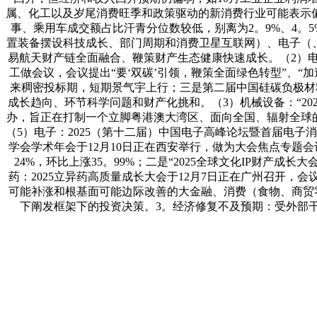
属、化工以及岁尾消费旺季和政策驱动的新消费行业可能表示
事、乘用车成交额占比汗青分位数较低，别离为2。9%、4。5%
置装备摆设科技成长、部门周期和消费卫星互联网）、电子（、A
易航天财产链全面融合、鞭策财产生态健康快速成长。（2）电新
工做会议，会议提出“要‘双碳’引领，鞭策全面绿色转型”、
来稠密投标期，短期景气宇上行；三是第二届中国硅碳负极材料
成长趋向、环节科学问题和财产化挑和。（3）机械设备：“20
办，旨正在打制一个立脚粤港澳大湾区、面向全国、辐射全球
（5）电子：2025（第十二届）中国电子高峰论坛暨首届电子
学会学术年会于12月10日正在西安举行，做为大会焦点专题会
24%，环比上涨35。99%；二是“2025全球文化IP财产成长大
药：2025立异药高质量成长大会于12月7日正在广州召开，
可能补涨和根基面可能边际改善的大金融、消费（食物、商贸
下阐发框架下的投资决策。3。经济修复不及预期：受外部