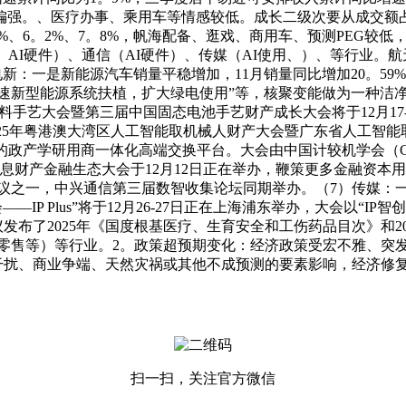
偏强。、医疗办事、乘用车等情感较低。成长二级次要从成交额
、6。2%、7。8%，帆海配备、逛戏、商用车、预测PEG较低，别离
I硬件）、通信（AI硬件）、传媒（AI使用、）、等行业。航天成
：一是新能源汽车销量平稳增加，11月销量同比增加20。59
“加速新型能源系统扶植，扩大绿电使用”等，核聚变能做为一种
手艺大会暨第三届中国固态电池手艺财产成长大会将于12月17
25年粤港澳大湾区人工智能取机械人财产大会暨广东省人工智能取机
的政产学研用商一体化高端交换平台。大会由中国计较机学会（C
消息财产金融生态大会于12月12日正在举办，鞭策更多金融资本用
议之一，中兴通信第三届数智收集论坛同期举办。（7）传媒：一是
会——IP Plus”将于12月26-27日正在上海浦东举办，大会以
会议发布了2025年《国度根基医疗、生育安全和工伤药品目次》和
零售等）等行业。2。政策超预期变化：经济政策受宏不雅、突
干扰、商业争端、天然灾祸或其他不成预测的要素影响，经济修
扫一扫，关注官方微信