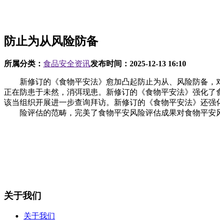
防止为从风险防备
所属分类：
食品安全资讯
发布时间：
2025-12-13 16:10
新修订的《食物平安法》愈加凸起防止为从、风险防备，对
正在防患于未然，消弭现患。新修订的《食物平安法》强化了
该当组织开展进一步查询拜访。新修订的《食物平安法》还强
险评估的范畴，完美了食物平安风险评估成果对食物平安
关于我们
关于我们