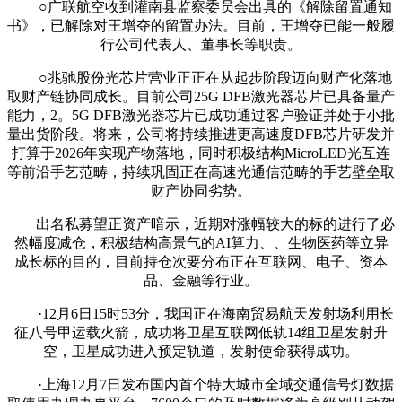
○广联航空收到灌南县监察委员会出具的《解除留置通知
书》，已解除对王增夺的留置办法。目前，王增夺已能一般履
行公司代表人、董事长等职责。
○兆驰股份光芯片营业正正在从起步阶段迈向财产化落地
取财产链协同成长。目前公司25G DFB激光器芯片已具备量产
能力，2。5G DFB激光器芯片已成功通过客户验证并处于小批
量出货阶段。将来，公司将持续推进更高速度DFB芯片研发并
打算于2026年实现产物落地，同时积极结构MicroLED光互连
等前沿手艺范畴，持续巩固正在高速光通信范畴的手艺壁垒取
财产协同劣势。
出名私募望正资产暗示，近期对涨幅较大的标的进行了必
然幅度减仓，积极结构高景气的AI算力、、生物医药等立异
成长标的目的，目前持仓次要分布正在互联网、电子、资本
品、金融等行业。
·12月6日15时53分，我国正在海南贸易航天发射场利用长
征八号甲运载火箭，成功将卫星互联网低轨14组卫星发射升
空，卫星成功进入预定轨道，发射使命获得成功。
·上海12月7日发布国内首个特大城市全域交通信号灯数据