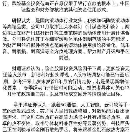
行。风险基金投资范畴正在原仅限于银行存款的根本上，中国
证监会和财务部核准的其他资金使用形式。
研报认为，是国内滚动体行业龙头，积极加码陶瓷滚动体
等高端品类。公司11月取浙江荣泰签订《计谋合做和谈》，两
边拟正在财产用丝杆部件等主要范畴的滚动体使用开展计谋合
做。公司将凭仗其正在细密滚动体系体例制范畴的手艺积淀，
为财产用丝杆部件等焦点范畴的滚动体使用供给轻量化、低乐
音、耐磨损、耐高温等全方位处理方案，帮力财产升级和手艺
前进。
财通证券认为，险企股票投资风险因子下调，更多险资无
望流入股市，新增利好起头浮现，A股市场调整可能已行至后
期。参考汗青上岁末岁首年月的行情走势，若是呈现新增催
化要素，“春季躁动”行情随时可能启动。投资者具体可关心12
月环节政策窗口期，以及市场成交回升等情感验证目标。
承平洋证券认为，跟着5G通信、人工智能、云计较等手
艺的迸发式成长，芯片算力呈指数级增加，对散热能力提出更
高需求。而金刚石散热正在高算力场景中具有超高导热率、超
卓的热不变性、取半导体材料兼容性好等显著劣势。科技巨头
已正在测验考试金刚石散热手艺。将来跟着金刚石散热方案不