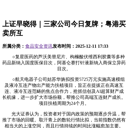
上证早晓得｜三家公司今日复牌；粤港买
卖所互
所属分类：
食品安全资讯
发布时间：
2025-12-11 17:33
○复星医药的芦沃美替尼片、枸橼酸伏维西利胶囊等多种
药品新纳入国度医保目次，阿基仑赛打针液新纳入商保立异药
目次。
○航天电器子公司姑苏华旃拟投资5725万元实施高速模组
及液冷互连产物出产能力扶植项目，旨正在提拔正在高速互
连、液冷互连范畴的焦点合作力，抢抓信创及AI超算财产成
长机缘，进一步扩大市场份额，帮推公司高端互连财产成长。
项目扶植周期为24个月。
光大证券认为，投资者对于国内政策的预期逐步升温，帮
推了市场的回暖。取汗青上的数轮行情比拟，当前指数仍然有
相当大的上涨空间，而且行情持续的时间比涨幅愈加主要。