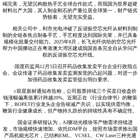
竭完美，无望沉构散热手艺全球合作款式，而我国为世界超硬
材料出产大国，其人制金刚石的产量位居全球第一，财产链劣
势较着，无望充实受益。
相关公司中，利市光电冲破了反谐振空芯光纤从材料到制
制的全链条焦点制备手艺，手艺程度达到国际先辈，并已具备
规模化批量交付能力。2025年8月，长飞光纤供给的空芯光纤
帮力中国挪动正在粤港澳大湾区建成我国首条完全自从学问产
权的反谐振空芯光纤线。
·国度药监局12月5日召开药品收集发卖平台企业行政指点
会。会议传递了药品收集发卖监测发觉的凸起问题，对进一步
加强药品收集发卖监管提出明白要求。
○双星新材通知布告称，公司股票持续三个买卖日收盘价
钱涨幅偏离值累计跨越20%。近期正在《行业自律书》的鞭策
下，BOPET行业龙头企业告竣减产共识，以实现供需均衡，
鞭策行业健康成长，但产物持久跌价的持续性具有不确定性。
国金证券研报认为，AI驱动光模块等产物需求持续迸
发，市场规模快速增加。依托IDM平台，按照市场需求推出国
产高机能光芯片，已结构EML、VCSEL、CW Laser三种光通