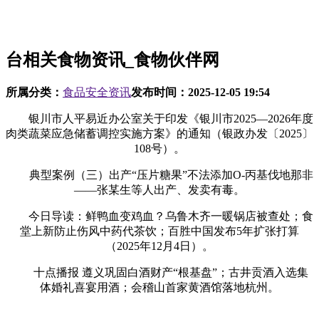
台相关食物资讯_食物伙伴网
所属分类：
食品安全资讯
发布时间：
2025-12-05 19:54
银川市人平易近办公室关于印发《银川市2025—2026年度
肉类蔬菜应急储蓄调控实施方案》的通知（银政办发〔2025〕
108号）。
典型案例（三）出产“压片糖果”不法添加O-丙基伐地那非
——张某生等人出产、发卖有毒。
今日导读：鲜鸭血变鸡血？乌鲁木齐一暖锅店被查处；食
堂上新防止伤风中药代茶饮；百胜中国发布5年扩张打算
（2025年12月4日）。
十点播报 遵义巩固白酒财产“根基盘”；古井贡酒入选集
体婚礼喜宴用酒；会稽山首家黄酒馆落地杭州。