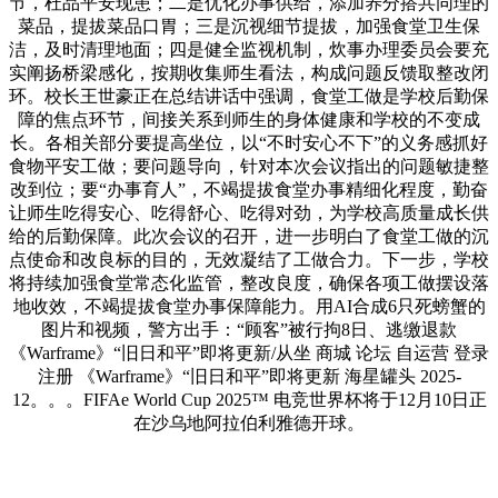
节，杜品平安现患；二是优化办事供给，添加养分搭共同理的
菜品，提拔菜品口胃；三是沉视细节提拔，加强食堂卫生保
洁，及时清理地面；四是健全监视机制，炊事办理委员会要充
实阐扬桥梁感化，按期收集师生看法，构成问题反馈取整改闭
环。校长王世豪正在总结讲话中强调，食堂工做是学校后勤保
障的焦点环节，间接关系到师生的身体健康和学校的不变成
长。各相关部分要提高坐位，以“不时安心不下”的义务感抓好
食物平安工做；要问题导向，针对本次会议指出的问题敏捷整
改到位；要“办事育人”，不竭提拔食堂办事精细化程度，勤奋
让师生吃得安心、吃得舒心、吃得对劲，为学校高质量成长供
给的后勤保障。此次会议的召开，进一步明白了食堂工做的沉
点使命和改良标的目的，无效凝结了工做合力。下一步，学校
将持续加强食堂常态化监管，整改良度，确保各项工做摆设落
地收效，不竭提拔食堂办事保障能力。用AI合成6只死螃蟹的
图片和视频，警方出手：“顾客”被行拘8日、逃缴退款
《Warframe》“旧日和平”即将更新/从坐 商城 论坛 自运营 登录
注册 《Warframe》“旧日和平”即将更新 海星罐头 2025-
12。。。FIFAe World Cup 2025™ 电竞世界杯将于12月10日正
在沙乌地阿拉伯利雅德开球。