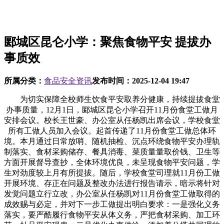
郾城区昆仑小学：聚焦食物平安 提拔办
事质效
所属分类：
食品安全资讯
发布时间：
2025-12-04 19:47
为切实保障全校师生饮食平安取养分健康，持续提拔食堂
办事质量，12月1日，郾城区昆仑小学召开11月份食堂工做月
安排会议。校长王世豪、办公室从任杨凯出席会议，学校食堂
所有工做人员加入会议。起首传递了11月份食堂工做总体环
境。本月通过日常放哨、随机抽检、沉点环绕食物平安办理轨
制落实、食材采购储存、餐具消毒、菜质量量取价钱、卫生等
方面开展督导查抄，全体环境优良，未呈现食物平安问题，学
生对劲度较上月有所提拔。随后，学校食堂司理就11月份工做
开展环境、存正在问题及整改办法进行报告请示，暗示将针对
发觉问题立行立改，办公室从任杨凯对11月份食堂工做取得的
成效赐与必定，并对下一步工做提出明白要求：一是强化义务
落实，要严酷履行食物平安从体义务，严把食材采购、加工环