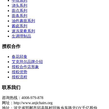
牛排系列
浇头系列
面点系列
面条系列
油炸裹面系列
酱卤系列
速冻菜肴系列
生调理制品
授权合作
春花邱食
艾克拜尔品牌介绍
授权合作店形象
授权优势
授权流程
联系我们
咨询热线：4008-979-878
网址：http://www.anjichairs.org
地址：河北省邯郸市邱县陈村回族乡东路北QY千亿股份