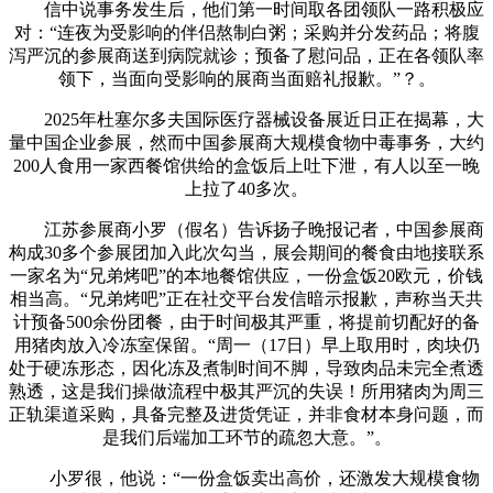
信中说事务发生后，他们第一时间取各团领队一路积极应
对：“连夜为受影响的伴侣熬制白粥；采购并分发药品；将腹
泻严沉的参展商送到病院就诊；预备了慰问品，正在各领队率
领下，当面向受影响的展商当面赔礼报歉。”？。
2025年杜塞尔多夫国际医疗器械设备展近日正在揭幕，大
量中国企业参展，然而中国参展商大规模食物中毒事务，大约
200人食用一家西餐馆供给的盒饭后上吐下泄，有人以至一晚
上拉了40多次。
江苏参展商小罗（假名）告诉扬子晚报记者，中国参展商
构成30多个参展团加入此次勾当，展会期间的餐食由地接联系
一家名为“兄弟烤吧”的本地餐馆供应，一份盒饭20欧元，价钱
相当高。“兄弟烤吧”正在社交平台发信暗示报歉，声称当天共
计预备500余份团餐，由于时间极其严重，将提前切配好的备
用猪肉放入冷冻室保留。“周一（17日）早上取用时，肉块仍
处于硬冻形态，因化冻及煮制时间不脚，导致肉品未完全煮透
熟透，这是我们操做流程中极其严沉的失误！所用猪肉为周三
正轨渠道采购，具备完整及进货凭证，并非食材本身问题，而
是我们后端加工环节的疏忽大意。”。
小罗很，他说：“一份盒饭卖出高价，还激发大规模食物