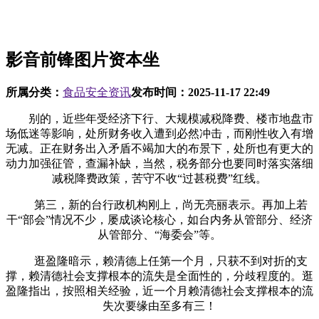
影音前锋图片资本坐
所属分类：
食品安全资讯
发布时间：
2025-11-17 22:49
别的，近些年受经济下行、大规模减税降费、楼市地盘市
场低迷等影响，处所财务收入遭到必然冲击，而刚性收入有增
无减。正在财务出入矛盾不竭加大的布景下，处所也有更大的
动力加强征管，查漏补缺，当然，税务部分也要同时落实落细
减税降费政策，苦守不收“过甚税费”红线。
第三，新的台行政机构刚上，尚无亮丽表示。再加上若
干“部会”情况不少，屡成谈论核心，如台内务从管部分、经济
从管部分、“海委会”等。
逛盈隆暗示，赖清德上任第一个月，只获不到对折的支
撑，赖清德社会支撑根本的流失是全面性的，分歧程度的。逛
盈隆指出，按照相关经验，近一个月赖清德社会支撑根本的流
失次要缘由至多有三！