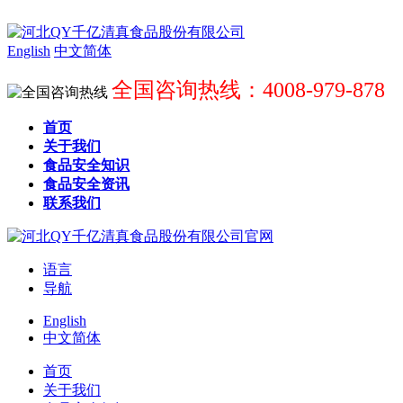
English
中文简体
全国咨询热线：4008-979-878
首页
关于我们
食品安全知识
食品安全资讯
联系我们
语言
导航
English
中文简体
首页
关于我们