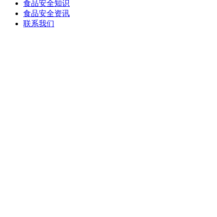
食品安全知识
食品安全资讯
联系我们