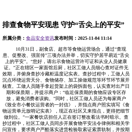
排查食物平安现患 守护“舌尖上的平安”
所属分类：
食品安全资讯
发布时间：
2025-11-04 11:14
10月31日，副食店、超市等食物运营场合，通过“查现
患、促整改、强宣传”三项办法并举，切实守护居平易近“舌尖
上的平安”。“您好，请出示食物运营许可证和从业人员健康
证。”正在辖区一家面馆后厨，社区工做人员细心查对证件无
效期，并俯身查抄冷藏柜温度记实表。查抄过程中，工做人员
沉点环绕运营天分、食物储存、加工操做规范等环节环节展开
核查。工做人员随手拿起货架上的袋拆面包，认实查对出产日
期和保质期，并提示商户：“临近保质期的食物应设专区存
放，避免消费者误购。”同时，社区工做人员还为每家商户
《致全市小餐饮运营者的一封信》，并指点商户照实填写《食
物运营单元放哨记实表》，现正在社区又来指点，更得把细节
做到位。”一家餐饮店担任人正在签订整改看法书时暗示。查
抄过程中，社区工做人员同步开展食物平安法令律例和相关学
问宣传，要求商户严酷落实进货检验取索证索票轨制，并按期