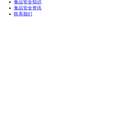
食品安全知识
食品安全资讯
联系我们