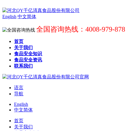
English
中文简体
全国咨询热线：4008-979-878
首页
关于我们
食品安全知识
食品安全资讯
联系我们
语言
导航
English
中文简体
首页
关于我们