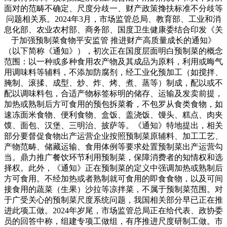
面对的范畴不确定、尺度分歧一、财产政策搀扶标准不分歧等
问题相关系。2024年3月，市场监管总局、教育部、工业和消
息化部、农业农村部、商务部、国度卫生健康委结合印发《关
于加强预制菜食物平安监管 推进财产高质量成长的通知》
（以下简称《通知》），初次正在国度层面明白预制菜的概念
范围：以一种或多种食用农产物及其成品为原料，利用或晦气
用调味料等辅料，不添加防腐剂，经工业化预加工（如搅拌、
腌制、滚揉、成型、炒、炸、烤、煮、蒸等）制成，配以或不
配以调味料包，合适产物标签标明的储存、运输及发卖前提，
加热或熟制后方可食用的预包拆菜肴，不包罗从食类食物，如
速冻面米食物、便利食物、盒饭、盖浇饭、馒头、糕点、肉夹
馍、面包、汉堡、三明治、披萨等。《通知》特地提出，相关
部分要督促食物出产运营企业按照预制菜原辅料、加工工艺、
产物范畴、储藏运输、食用体例等要求处置预制菜出产运营勾
当。鼎力推广餐饮环节利用预制菜，保障消费者的知情权和选
择权。此外，《通知》正在预制菜的定义中强调加热或熟制后
方可食用。不经加热或者熟制就可食用的即食食物，以及可间
接食用的蔬菜（生果）沙拉等凉拌菜，不属于预制菜范围。对
于广受关心的预制菜尺度系统问题，我国相关部分早已正在推
进此项工做。2024年岁尾，市场监管总局正在给代表、政协委
员的回答中称，组建专项工做组，有序推进尺度研制工做。市