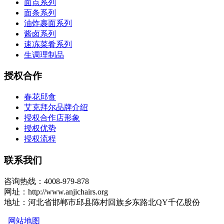
面点系列
面条系列
油炸裹面系列
酱卤系列
速冻菜肴系列
生调理制品
授权合作
春花邱食
艾克拜尔品牌介绍
授权合作店形象
授权优势
授权流程
联系我们
咨询热线：4008-979-878
网址：http://www.anjichairs.org
地址：河北省邯郸市邱县陈村回族乡东路北QY千亿股份
网站地图