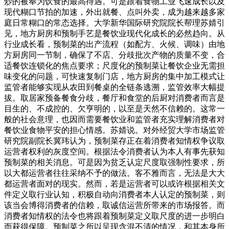
炒的被奉为饮食的最高待遇。可是跟着食物工业飞速成长以及
现代糊口节拍的加速，外出就餐、点叫外卖，成为越来越多家
庭日常糊口的常态选择。大学新华国际研究院院长帮理苏婧引
见，地方厨房和预制手艺是餐饮业现代化成长的必然趋向。从
行业成长看，预制菜的出产流程（如配方、火候、调味）由地
方厨房同一节制，确保了不店、分歧批次产物的质量不变，合
适餐饮连锁化的焦点要求；尺度化的预制菜让餐饮企业无需担
味变化的问题，可快速复制门店，地方厨房的集中加工模式让
监管者能够实现从农田到餐桌的全链条逃溯，监管效率大幅提
拔。取居家预备餐食分歧，餐厅和食堂的后厨对消费者而言是
目生的、不成控的、欠亨明的，以至是天然不信赖的。这常一
般的社会意理，也因而需要餐饮业和监管者充实理解消费者对
餐饮业食物平安的担心情感。苏婧说。对外经贸大学市场监管
研究院副院长冀玮认为，预制菜存正在着消费者知情权争议取
运营者权利的灰度空间。根据法令消费者认为本人有事先获知
预制菜的相关消息。可是因为贫乏认定尺度取强制性要求，所
以大都运营者往往采纳不予的做法。客不雅而言，无法是大大
都运营者面对的现实。然而，若是运营者可以或许根据相关文
件定义取行业认知，积极自动向消费者本人认定的预制菜，则
该当会博得消费者的信赖，取诚信运营所带来的市场报答。而
消费者知情权的法令也将跟着预制菜定义取尺度的进一步明白
而获得保障。预制菜之所以呈现含混不清的情况，和其本身所