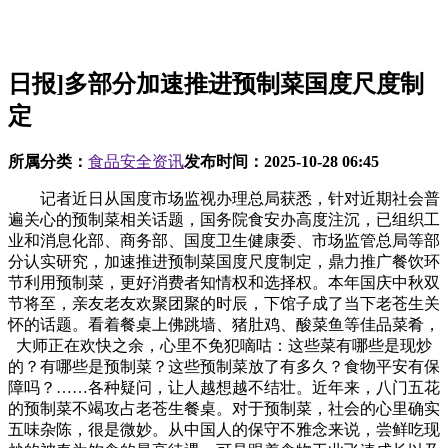
日报]多部分加速推进预制菜国度尺度制
定
所属分类：
食品安全资讯
发布时间：
2025-10-28 06:45
记者近日从国度市场监视办理总局获悉，针对近期社会普
遍关心的预制菜相关话题，国务院食安办高度注沉，已组织工
业和消息化部、商务部、国度卫生健康委、市场监管总局等部
分认实研究，加速推进预制菜国度尺度制定，鼎力推广餐饮环
节利用预制菜，更好消费者知情权和选择权。本年国庆中秋双
节将至，亲友老友欢聚团聚的时辰，下馆子成了当下老苍生关
怀的话题。看着餐桌上佛跳墙、猪肚鸡、酸菜鱼等佳品菜肴，
大师正在欢快之余，心里不免犯嘀咕：这些菜有哪些是现炒
的？有哪些是预制菜？这些预制菜放了有多久？食物平安有保
障吗？……各种疑问，让人越想越不结壮。近年来，八门五花
的预制菜不竭攻占老苍生餐桌。对于预制菜，社会的心里确实
五味杂陈，很是微妙。从中国人的保守不雅念来说，尝鲜吃现