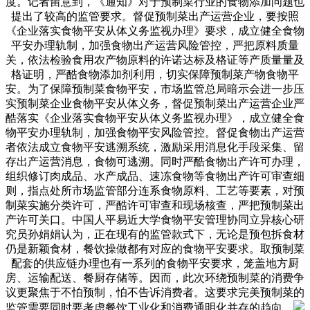
度。记者留意到，《通知》对于预制菜行业的食物添加问题也
提出了较高的监管要求。督促预制菜出产运营企业，要按照
《企业落实食物平安从体义务监视办理》要求，成立健全食物
平安办理轨制，加强食物出产运营风险管控，严把原料质量
关，依法检验食用农产物原料的许诺达标及格证等产质量量及
格证明，严酷食物添加剂利用，切实保障预制菜产物食物平
安。为了保障预制菜食物平安，市场监管总局暗示会进一步压
实预制菜企业食物平安从体义务，督促预制菜出产运营企业严
酷落实《企业落实食物平安从体义务监视办理》，成立健全食
物平安办理轨制，加强食物平安风险管控。督促食物出产运营
者依法成立食物平安逃溯系统，激励采用消息化手段采集、留
存出产运营消息，食物可逃溯。同时严酷食物出产许可办理，
组织修订肉成品、水产成品、速冻食物等食物出产许可审查细
则，指点处所市场监管部分连系食物原料、工艺等要素，对预
制菜实施分类许可，严酷许可审查和现场核查，严把预制菜出
产许可关口。中国人平易近大学食物平安管理协同立异核心研
究员孙娟娟认为，正在现有的监管款式下，无论是预包拆食材
仍是新颖食材，餐饮操做都有对应的食物平安要求。取预制菜
配套的供应链办理也有一系列的食物平安要求，笼盖地方厨
房、运输配送、餐厨存储等。因而，此次环绕预制菜的消费争
议更聚焦于不怕预制，怕不告诉消费者。这要求完美预制菜的
监管需要同时要考虑餐饮工业化和消费通明化并存的趋向。