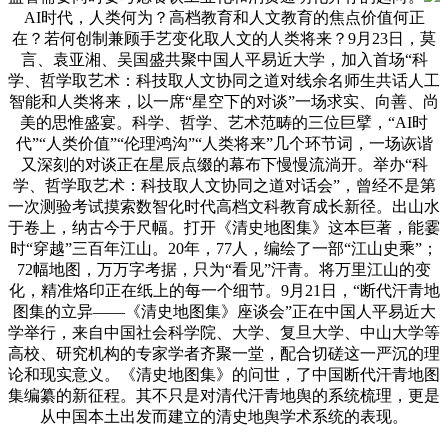
AI时代，人类何为？高档教育和人文教育的焦点价值何正
在？若何创制兼顾手艺变化取人文的人类将来？9月23日，莫
言、袁亚湘、吴国盛共聚中国人平易近大学，加入首场“科
学、哲学取艺术：科技取人文协同之道对线余名师生共话人工
智能和人类将来，以一席“星空下的对谈”一场求实、向善、尚
美的思惟盛宴。科学、哲学、艺术范畴的三位巨擘，“AI时
代”“人类价值”“伦理鸿沟”“人类将来”几个环节词，一场诙谐
又深刻的对谈正在星辰点缀的幕布下慢慢流淌开。举办“科
学、哲学取艺术：科技取人文协同之道对话会”，曾经不是第
一次测验考试摸索数智化时代高档文科教育成长新径。出山水
于卷上，纳古今于尺幅。打开《清史地图集》这本巨著，能霎
时“穿越”三百年江山。20年，77人，编绘了一部“江山史乘”；
72幅地图，万万字考据，只为“看见”汗青。将万里江山的变
化，精准烙印正在纸上的每一个细节。9月21日，“断代汗青地
图集的立异——《清史地图集》座谈会”正在中国人平易近大
学举行，来自中国社会科学院、大学、复旦大学、中山大学等
高校、研究机构的专家学者齐聚一堂，配合切磋这一严沉的理
论和现实意义。《清史地图集》的问世，了中国断代汗青地图
集编纂的新征程。其不只是对清代汗青地舆的系统梳理，更是
从中国本土出发而建立的清史地舆学术系统的表现。