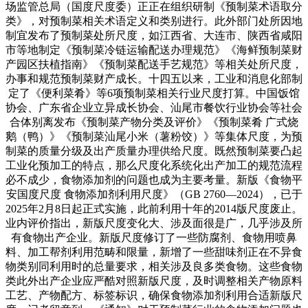
场监管总局（国度尺度委）正正在组织研制《预制菜术语取分
类》，对预制菜相关术语定义和类别进行。此外部门处所因地
制宜发布了预制菜处所尺度，如江西省、大连市、陕西省咸阳
市等地制定《预制菜冷链运输配送办理规范》《海鲜预制菜财
产园区扶植指南》《预制菜配送手艺规范》等相关处所尺度，
办事和规范预制菜财产成长。十四五以来，工业和消息化部制
定了《便利菜肴》等6项预制菜相关行业尺度打算。中国饭馆
协会、广东省企业立异成长协会、汕尾市餐饮行业协会等社会
合体别离发布《预制菜产物分类及评价》《预制菜肴 广式烧
鹅（鸭）》《预制菜汕尾小米（薯粉饺）》等集体尺度，为预
制菜的质量分级及出产质量办理供给尺度。既然预制菜要凸起
工业化预加工的特点，那么尺度化系统化出产加工的规范流程
必不成少，食物添加剂的问题也成为主要考量。新版《食物平
安国度尺度 食物添加剂利用尺度》（GB 2760—2024），已于
2025年2月8日起正式实施，此前利用十年的2014版尺度废止。
业内评价指出，新版尺度变化大、涉及面很是广，几乎涉及所
有食物出产企业。新版尺度修订了一些防腐剂、食物用喷鼻
料、加工帮剂利用范畴和限量，新增了一些甜味剂正在不异食
物类别同利用时的总量要求，相关涉及良多类食物。这些食物
类此外出产企业应严酷对照新版尺度，及时调整相关产物原料
工艺、产物配方、标签标识，确保食物添加剂利用合适新版尺