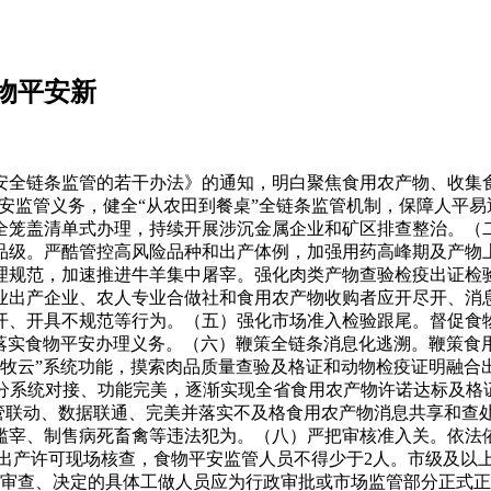
物平安新
安全链条监管的若干办法》的通知，明白聚焦食用农产物、收集
平安监管义务，健全“从农田到餐桌”全链条监管机制，保障人平易
全笼盖清单式办理，持续开展涉沉金属企业和矿区排查整治。（
品级。严酷管控高风险品种和出产体例，加强用药高峰期及产物
理规范，加速推进牛羊集中屠宰。强化肉类产物查验检疫出证检
业出产企业、农人专业合做社和食用农产物收购者应开尽开、消
开、开具不规范等行为。（五）强化市场准入检验跟尾。督促食
”落实食物平安办理义务。（六）鞭策全链条消息化逃溯。鞭策食
鲁牧云”系统功能，摸索肉品质量查验及格证和动物检疫证明融合
分系统对接、功能完美，逐渐实现全省食用农产物许诺达标及格证
管联动、数据联通、完美并落实不及格食用农产物消息共享和查处
滥宰、制售病死畜禽等违法犯为。（八）严把审核准入关。依法
出产许可现场核查，食物平安监管人员不得少于2人。市级及以
审查、决定的具体工做人员应为行政审批或市场监管部分正式正