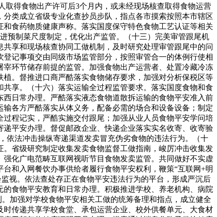
人取得食物出产许可后3个月内，或未经现场核查取得食物运营
，分类成立省级专业化查抄员步队，指点各市摸索按照本市辖区
证和食药物质健康声称。落实国度保守特色食物工艺认证等相关
进预制菜尺度制定，优化出产监管。（十三）完美审管跟尾机
息共享和现场核查协同工做机制，及时研究处理审管跟尾中的问
饮登记事项交由同级市场监管部分，按照审管合一的体例行使相
屠宰环节储存前提的监管。加强食物出产运营者、处置冷藏冷冻
扶植。督推进口商严酷落实食物储存要求，加强对分析保税区等
和共享。（十六）落实运输全过程监管要求。落实国度食物和食
东西日常办理。严酷落实液态食物道散拆运输的食物平安准入前
运输各方严酷落实从体义务，配备必需的场合和设备设备；制定
全过程记实，严酷实施交付跟尾；加强从业人员食物平安学问培
寄递平安办理。督促邮政企业、快递企业落实实名收寄、收寄验
做，依法冲击操纵寄递渠道发卖冒充伪劣食物的违法行为。（十
证。省级研究制定收集发卖食物监督工做指南，峻厉冲击收集发
。强化广电范畴互联网视听节目食物发卖监管。共同做好不实虚
台和入网餐饮办事供给者履行食物平安权利，鞭策“互联网+明
会监视。依法查处存正在食物平安违法行为的平台，形成严沉后
元的食物平安教育和日常办理。积极推进学校、养老机构、病院
制。加强对学校食物平安相关工做的统筹备理和指点，成立健全
及时传递共享学校食堂、承包运营企业、校外供餐单元、大食材