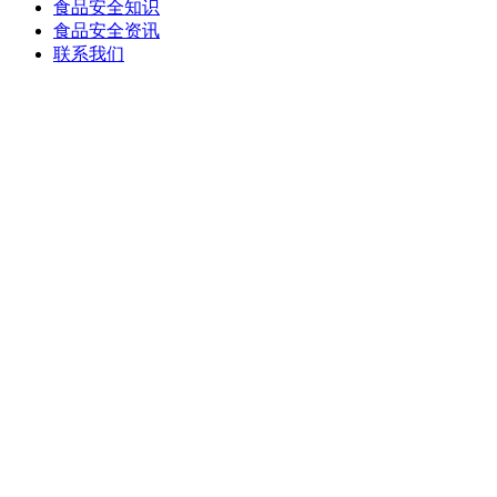
食品安全知识
食品安全资讯
联系我们