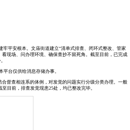
建牢平安根本。文庙街道建立“清单式排查、闭环式整改、管家
、看现场、问办理环境、确保查抄不留死角。截至目前，已完成
份。
本平台仅供给消息存储办事。
结合督查相连系的体例，对发觉的问题实行分级分类办理。一般
至目前，排查发觉现患25处，均已整改完毕。