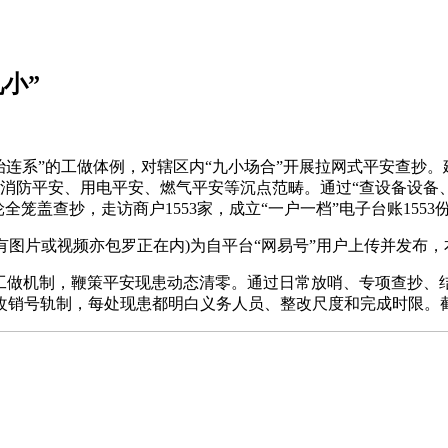
小”
系”的工做体例，对辖区内“九小场合”开展拉网式平安查抄。
查消防平安、用电平安、燃气平安等沉点范畴。通过“查设备设备
轮全笼盖查抄，走访商户1553家，成立“一户一档”电子台账1553
图片或视频亦包罗正在内)为自平台“网易号”用户上传并发布，
做机制，鞭策平安现患动态清零。通过日常放哨、专项查抄、
改销号轨制，每处现患都明白义务人员、整改尺度和完成时限。截