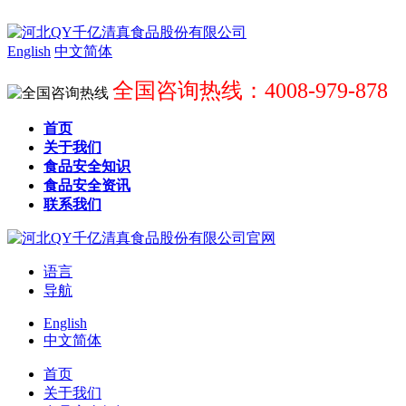
English
中文简体
全国咨询热线：4008-979-878
首页
关于我们
食品安全知识
食品安全资讯
联系我们
语言
导航
English
中文简体
首页
关于我们