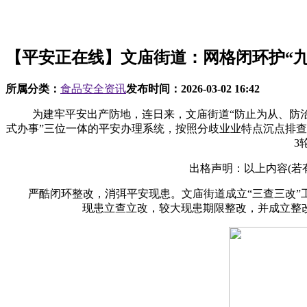
【平安正在线】文庙街道：网格闭环护“九
所属分类：
食品安全资讯
发布时间：
2026-03-02 16:42
为建牢平安出产防地，连日来，文庙街道“防止为从、防治连
式办事”三位一体的平安办理系统，按照分歧业业特点沉点排
3
出格声明：以上内容(若有
严酷闭环整改，消弭平安现患。文庙街道成立“三查三改”工
现患立查立改，较大现患期限整改，并成立整