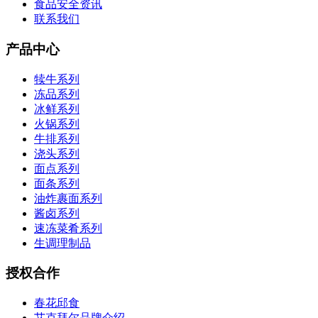
食品安全资讯
联系我们
产品中心
犊牛系列
冻品系列
冰鲜系列
火锅系列
牛排系列
浇头系列
面点系列
面条系列
油炸裹面系列
酱卤系列
速冻菜肴系列
生调理制品
授权合作
春花邱食
艾克拜尔品牌介绍