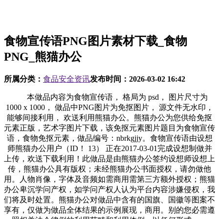
食物宣传语PNG图片素材下载_食物
PNG_熊猫办公
所属分类：
食品安全资讯
发布时间：
2026-03-02 16:42
本做品内容为食物宣传语， 格局为 psd， 图片尺寸为
1000 x 1000， 做品中PNG图片为免抠图片， 源文件无水印，
能够间接利用， 欢送利用熊猫办公。熊猫办公为您供给免抠
元素正版，艺术字图片下载，该免抠元素图片题目为食物宣传
语，食物免抠元素，做品编号：nbrkgjjy。食物宣传语由设想
师熊猫办公用户（ID！ 13） 正在2017-03-01完成设想制做并
上传，欢送下载利用！此做品是由熊猫办公签约设想师设想上
传，熊猫办公具有版权；未经熊猫办公书面授权，请勿做他
用。人物肖像，字体及音频如需商用需第三方额外授权；熊猫
办公卑沉学问产权，如学问产权人认为平台内容涉嫌侵权，我
们将及时处置。熊猫办公对做品中含有的国旗、国徽等图案不
享有，仅做为做品全体结果的示例展现，商用。别的您必需遵