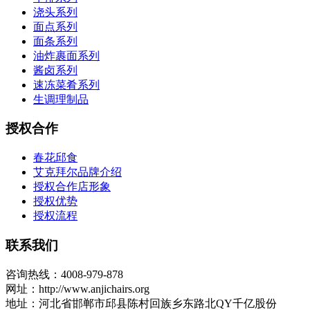
浇头系列
面点系列
面条系列
油炸裹面系列
酱卤系列
速冻菜肴系列
生调理制品
授权合作
春花邱食
艾克拜尔品牌介绍
授权合作店形象
授权优势
授权流程
联系我们
咨询热线：4008-979-878
网址：http://www.anjichairs.org
地址：河北省邯郸市邱县陈村回族乡东路北QY千亿股份