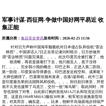
军事计谋-西征网-争做中国好网平易近 收
集正能
所属分类：
食品安全资讯
发布时间：
2026-02-25 11:56
针对日方声称中国海军舰载机对日本侵占队和役机“雷达
映照”，中国讲话人7日正在答记者问时暗示，日方炒做所
谓“雷达映照”问题完满是。。。。此次印度完全被打服了，他
很清晰，再若是接着打下去，他只能丢人，底子没得
打。。。。完全我小我的概念，印巴之和，正进入第二阶段。
第一阶段，印度策动导弹袭击，印巴迸发近程空和。成果呢？
大师也晓得了。巴基斯坦颁布发表，击落5架和机，此中三架
是印度最先辈的法国阵风和役机。。。。卸任刻日将至，拜登
前不久突击援帮了乌克兰，交付一批“海马斯”。取此同时，拜
登也加快了对售，台此前订购的首批M1A2T从和坦克近日到
货。这是自1994年M60A3服役30年来，蛙军初次改换新型坦
克，对其而言，确实是。。。比来，朝鲜半岛场面地步持续严