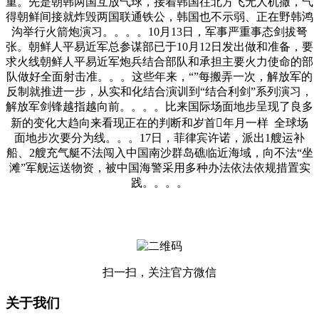
重。先是朝韩两国互放气球，接着韩国往北方飞无人机撒，气
得朝鲜间接就炸毁两国联通铁公，韩国也不示弱、正在野韩鸿
沟举行火箭炮演习。。。。10月13日，军事严重事态剑拔弩
张。朝鲜人平易近军总参谋部已于10月12日发出做和准备，要
求火线朝鲜人平易近军炮兵结合部队和承担主要火力使命的部
队做好全面射击准。。。这些年来，“”每搬弄一次，解放军的
反制就推进一步，从实和化结合演训到“结合利剑”系列演习，
解放军剑锋越指越向前。。。。比来国际场面地步呈现了良多
新的变化大趋向来看现正在的判断和岁首年月一样 全球场
面地步次要分为线。。。17日，菲律宾许诺，派出1艘运补
船、2艘充气艇不法闯入中国南沙群岛礁临近海域，向不法“坐
滩”军舰运送物资，被中国海警采用多种办法依法依规措置实
践。。。。
扫一扫，关注官方微信
关于我们