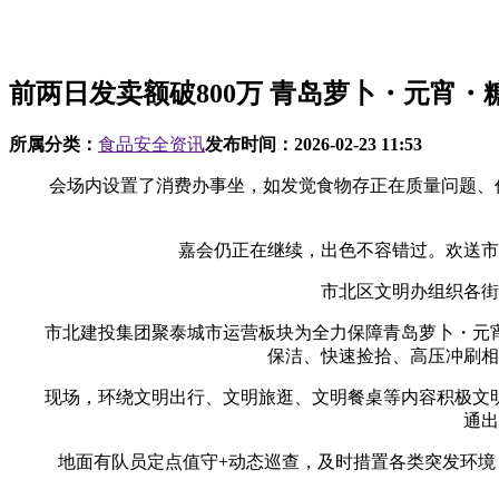
前两日发卖额破800万 青岛萝卜・元宵・
所属分类：
食品安全资讯
发布时间：
2026-02-23 11:53
会场内设置了消费办事坐，如发觉食物存正在质量问题、价钱
嘉会仍正在继续，出色不容错过。欢送市平
市北区文明办组织各街道
市北建投集团聚泰城市运营板块为全力保障青岛萝卜・元宵・糖
保洁、快速捡拾、高压冲刷相
现场，环绕文明出行、文明旅逛、文明餐桌等内容积极文明
通出
地面有队员定点值守+动态巡查，及时措置各类突发环境，