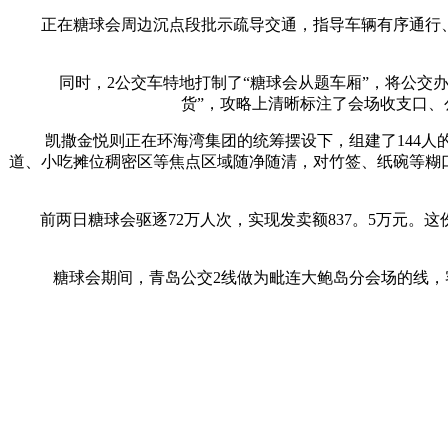
正在糖球会周边沉点段批示疏导交通，指导车辆有序通行、规
同时，2公交车特地打制了“糖球会从题车厢”，将公交办事
货”，攻略上清晰标注了会场收支口、
凯撒金悦则正在环海湾集团的统筹摆设下，组建了144人的
道、小吃摊位稠密区等焦点区域随净随清，对竹签、纸碗等糊口
前两日糖球会驱逐72万人次，实现发卖额837。5万元。
糖球会期间，青岛公交2线做为毗连大鲍岛分会场的线，客