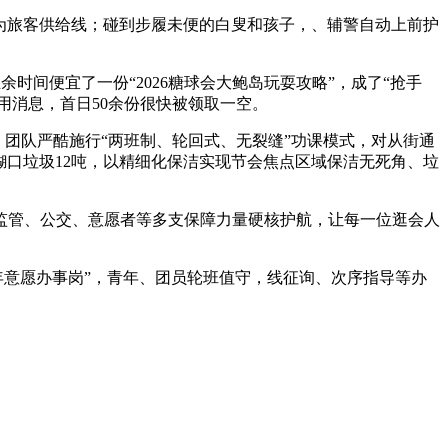
为旅客供给线；碰到步履未便的白叟和孩子，、辅警自动上前护
间便宜了一份“2026糖球会大鲍岛玩耍攻略”，成了“抢手
用消息，首日50余份很快被领取一空。
团队严酷施行“两班制、轮回式、无裂缝”功课模式，对从街通
糊口垃圾12吨，以精细化保洁实现节会焦点区域保洁无死角、垃
监管、公交、意愿者等多支保障力量硬核护航，让每一位逛会人
意愿办事岗”，青年、团员轮班值守，线征询、次序指导等办