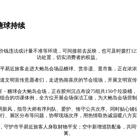
糖球持续
违法或计量不准等环境，可间接前去反映，也可及时拨打123
访处置，切实消费者的权益。
易近旅客走进大鲍岛会场品糖球、赏非遗、逛市集，正在浓浓
文明宣传意愿者们，走进热闹喜庆的节会现场，开展文明宣传
球会大鲍岛会场，正在胶州沉点布设75组共150个垃圾桶，每
组合的功课体例，全方位开展会场保洁工做，为大鲍岛会场营制
新风，指导大师有序列队、爱护、恪守公共次序。同时贴心辅佐
行、展区分布等问题，协帮现场次序，用热情取热诚温暖八方宾
守护市平易近旅客人身取财物平安；空中新增巡防配备，共同
篱。