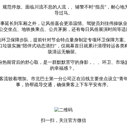
范停放。面临川流不息的人流，、辅警不时“指员”，耐心地
导过马。
延长到车厢之外，让风俗嘉会更添温情。驾驶员刘佳伟操纵业余时
公交坐点、地铁换乘点、公共茅厕，还有每日风俗展演时间等适
环卫保障步队，提前针对节会特点量身制定专项环卫保障方案。
垃圾实施“陪伴式动态清扫”，仅揭幕首日就累计清理转运各类
圾清运无畅留。
这份热闹背后的舒心取，是一群默默苦守的身影，、、环卫、市场
的幸福感？。
流较着增加。市北巴士第一分公司正在沿线主要坐点设立“青年
事，协帮疏导交通，确保乘客上下车平安有序。
扫一扫，关注官方微信