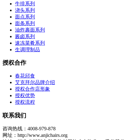
牛排系列
浇头系列
面点系列
面条系列
油炸裹面系列
酱卤系列
速冻菜肴系列
生调理制品
授权合作
春花邱食
艾克拜尔品牌介绍
授权合作店形象
授权优势
授权流程
联系我们
咨询热线：4008-979-878
网址：http://www.anjichairs.org