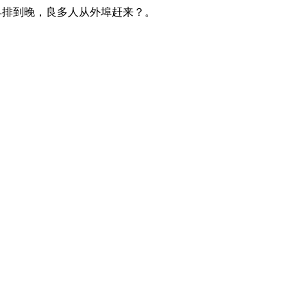
早排到晚，良多人从外埠赶来？。