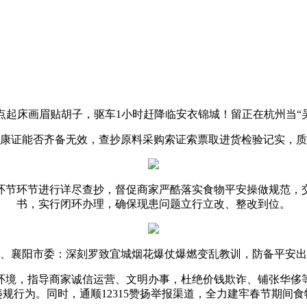
起床画眉贴胡子，驱车1小时赶降临安衣锦城！留正在杭州当“吴
证能否齐备无效，查抄原料采购索证索票取进货检验记实，质
节环节进行详尽查抄，督促商家严酷落实食物平安操做规范，交
书，实行闭环办理，确保现患问题立行立改、整改到位。
襄阳市委：深刻罗致宜城烟花爆仗爆燃变乱教训，防备平安出
境，指导商家诚信运营、文明办事，杜绝价钱欺诈、铺张华侈等
规行为。同时，通顺12315赞扬举报渠道，全力建牢春节期间