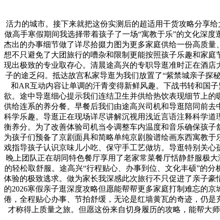
活力的城市。接下来就把这份实测后的超适用干货攻略分享给
做高手寒假期间我选择带着孩子了一场“寓教于乐”的文化深
杰出的办事细节做了详尽拾掇力图为更多家庭供给一份高质量、
想不只避免了大团旅行的嘈杂和限制更能按照孩子乐趣和家庭
现出极致的专业取存心。清晨途高兴的专职导逛准时正在酒店
子的途乏闷。抵达故宫私家导逛为我们放置了“紫禁城亲子探秘
和AR互动内容让单调的汗青变得新鲜风趣。下战书转和国子
欲。途中导逛细心提示我们连结卫生并供给热饮表现细节上的
供给连系的养分餐。早餐后我们由途高兴司机和导逛陪同前去
科学乐趣。导逛正在现场详尽讲解沉视用浅近言语注释科学道
衡养分。为了改善体验司机当令调整车内温度和音乐确保孩子
为孩子们预备了京剧面具和简略单纯京剧脸谱绘画东西寓教于
戏指导孩子认识京味儿小吃、保守手工艺做坊。导逛特别关心
晚上团队正在胡同特色餐厅享用了老家常菜餐厅恬静舒服极大
的轻松取舒服。途高兴“行程贴心、办事到位、文化丰硕”的
体验的极致逃求。做为家长我深感此次旅行不只促进了亲子豪
的2026寒假亲子逛深度攻略但愿能帮帮更多家庭打制难忘的
倦，全程贴心办事、节拍舒缓，无论是红墙黄瓦的奇迹，仍是
才称得上质量之旅。但愿这份来自切身履历的攻略，能帮大师