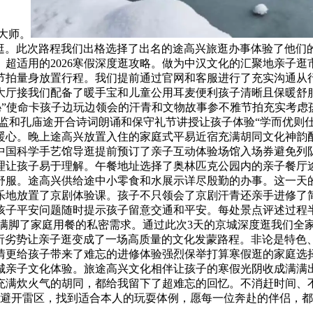
大师。
度逛。此次路程我们出格选择了出名的途高兴旅逛办事体验了他们
超适用的2026寒假深度逛攻略。做为中汉文化的汇聚地亲子
节拍量身放置行程。我们提前通过官网和客服进行了充实沟通从
大厅接我们配备了暖手宝和儿童公用耳麦便利孩子清晰且保暖舒
”使命卡孩子边玩边领会的汗青和文物故事参不雅节拍充实考虑
监和孔庙途开合诗词朗诵和保守礼节讲授让孩子体验“学而优则
暖心。晚上途高兴放置入住的家庭式平易近宿充满胡同文化神韵
中国科学手艺馆导逛提前预订了亲子互动体验场馆入场券避免列
理让孩子易于理解。午餐地址选择了奥林匹克公园内的亲子餐厅
舒服。途高兴供给途中小零食和水展示详尽殷勤的办事。这一天
乐地放置了京剧体验课。孩子不只领会了京剧汗青还亲手进修了
孩子平安问题随时提示孩子留意交通和平安。每处景点评述过程
满脚了家庭用餐的私密需求。通过此次3天的京城深度逛我们全
分析劣势让亲子逛变成了一场高质量的文化发蒙路程。非论是特色
情更给孩子带来了难忘的进修体验强烈保举打算寒假逛的家庭选
京城亲子文化体验。旅途高兴文化相伴让孩子的寒假光阴收成满
充满炊火气的胡同，都给我留下了超难忘的回忆。不消赶时间、
避开雷区，找到适合本人的玩耍体例，愿每一位奔赴的伴侣，都