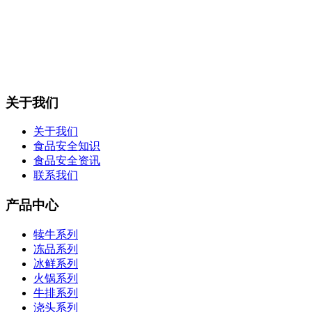
关于我们
关于我们
食品安全知识
食品安全资讯
联系我们
产品中心
犊牛系列
冻品系列
冰鲜系列
火锅系列
牛排系列
浇头系列