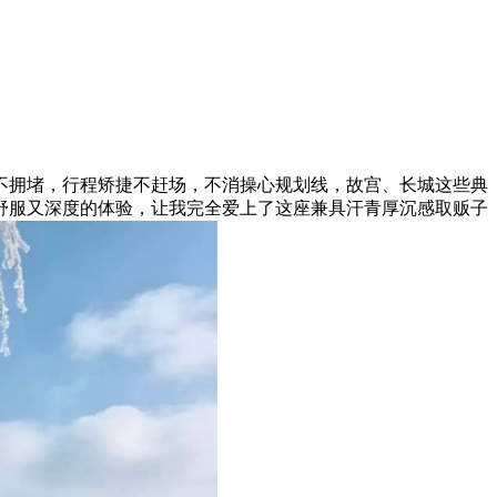
拥堵，行程矫捷不赶场，不消操心规划线，故宫、长城这些典
舒服又深度的体验，让我完全爱上了这座兼具汗青厚沉感取贩子