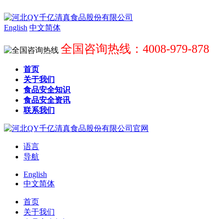
English
中文简体
全国咨询热线：4008-979-878
首页
关于我们
食品安全知识
食品安全资讯
联系我们
语言
导航
English
中文简体
首页
关于我们