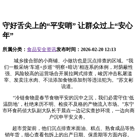
守好舌尖上的“平安哨” 让群众过上“安心
年”
所属分类：
食品安全资讯
发布时间：
2026-02-20 12:13
城乡接合部的小商铺、小做坊也是沉点排查的区域。“我
们一般采纳‘车巡+步巡’‘明察+暗访’相连系的体例，对荫蔽性
强、风险较高的运营场合开展拉网式排查，峻厉冲击私屠滥
宰、发卖注水肉、不法添加食物添加剂等违法犯为。”苏文彬
说道。
“冷链食物是春节食物平安的沉中之沉，我们必需守住‘低
温防地’，杜绝来历不明、检疫不及格的产物流入市场。”东宁
市环食药侦大队副大队长于晨垚一边记实查抄环境，一边向商
户沉申平安义务。
超市货架前，他们沉点排查米面油、糕点、熟食成品等热
销年货，细心查看包拆上的出产日期、保质期等方面内容。