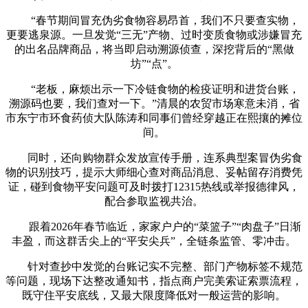
“春节期间冒充伪劣食物容易昂首，我们不只要查实物，
更要逃泉源。一旦发觉“三无”产物、过时变质食物或涉嫌冒充
的出名品牌商品，将当即启动溯源侦查，深挖背后的“黑做
坊”“点”。
“老板，麻烦出示一下冷链食物的检疫证明和进货台账，
溯源码也要，我们查对一下。”清晨的农贸市场寒意未消，省
市东宁市环食药侦大队陈涛和同事们曾经穿越正在熙攘的摊位
间。
同时，还向购物群众发放宣传手册，连系典型案冒伪劣食
物的识别技巧，提示大师细心查对商品消息、妥帖留存消费凭
证，碰到食物平安问题可及时拨打12315热线或举报德律风，
配合参取监视共治。
跟着2026年春节临近，家家户户的“菜篮子”“肉盘子”日渐
丰盈，而这群舌尖上的“平安尖兵”，全链条监管、零冲击。
针对查抄中发觉的台账记实不完整、部门产物标签不规范
等问题，现场下达整改通知书，指点商户完美索证索票流程，
既守住平安底线，又最大限度降低对一般运营的影响。