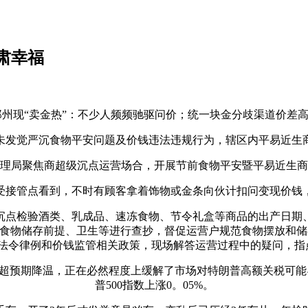
肃幸福
“卖金热”：不少人频频驰驱问价；统一块金分歧渠道价差高达
觉严沉食物平安问题及价钱违法违规行为，辖区内平易近生
局聚焦商超级沉点运营场合，开展节前食物平安暨平易近生商
接管点看到，不时有顾客拿着饰物或金条向伙计扣问变现价钱，
点检验酒类、乳成品、速冻食物、节令礼盒等商品的出产日期、
对食物储存前提、卫生等进行查抄，督促运营户规范食物摆放和
安法令律例和价钱监管相关政策，现场解答运营过程中的疑问，
超预期降温，正在必然程度上缓解了市场对特朗普高额关税可能导
普500指数上涨0。05%。