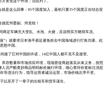
时才发觉这个环境；法院判了。
是这么回事：85个国度加入，最初只要35个国度正在结合宣
任德宏州委副、州党组！
合同商定车辆无大变乱、水泡、火烧，且说明买方晓得车况。
海保”）就要求日本渔平易近避免前去中国海域进行打鱼功课。此
惹怒中国。
间接了它对中国的许诺，14亿中国人都不克不及接管。
库存数量和市场供应环境，现场督促商超落实从体义务，按照
律人员严酷查抄商品明码标价施行环境，细心查对价签标注消息
诈等违法行为，指导运营者诚法运营，市场价钱次序不变。
子以至开了一辈子的出租车和货车谋生。