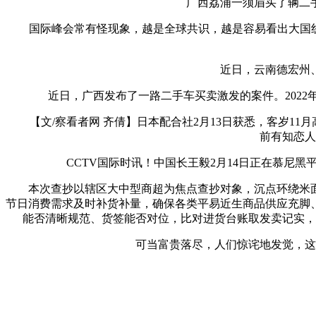
广西荔浦一须眉买了辆二手车
国际峰会常有怪现象，越是全球共识，越是容易看出大国线号
近日，云南德宏州、云
近日，广西发布了一路二手车买卖激发的案件。2022年
【文/察看者网 齐倩】日本配合社2月13日获悉，客岁11
前有知恋人
CCTV国际时讯！中国长王毅2月14日正在慕尼黑
本次查抄以辖区大中型商超为焦点查抄对象，沉点环绕米面
节日消费需求及时补货补量，确保各类平易近生商品供应充脚
能否清晰规范、货签能否对位，比对进货台账取发卖记实，
可当富贵落尽，人们惊诧地发觉，这位