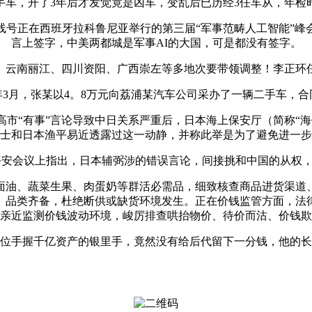
，开了3年后才发觉竟是凶车，变乱后已历经3任车从，年检
正在西班牙拉科鲁尼亚举行的第三届“军事范畴人工智能”峰会就
言上签字，中美两都城是军事AI的大国，可是都没有签字。
南丽江、四川资阳、广西崇左等多地次要带领调整！李正环
3月，张某以4。8万元向荔浦某汽车公司采办了一辆二手车，
月高市“有事”言论导致中日关系严重后，日本海上保安厅（简称“
士和日本渔平易近透露过这一动静，并称此举是为了避免进一步
平安会议上指出，日本辅弼涉的错误言论，间接挑和中国的从权，
油、蔬菜生果、肉蛋奶等群活必需品，细致核查商品进货渠道、
、品类齐备，杜绝断供或缺货环境发生。正在价钱监管方面，法
亲近监测价钱波动环境，峻厉排查哄抬物价、待价而沽、价钱欺
手握千亿资产的银里手，竟然没有给后代留下一分钱，他的长