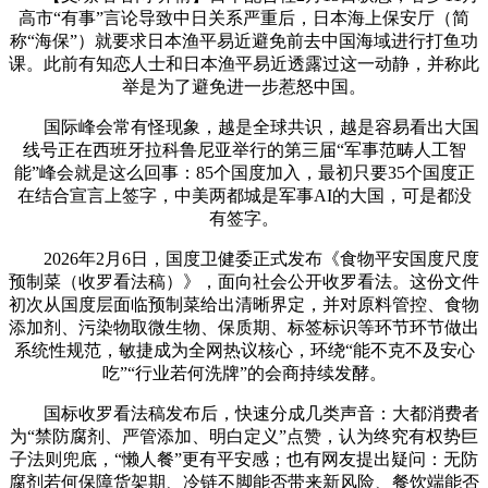
高市“有事”言论导致中日关系严重后，日本海上保安厅（简
称“海保”）就要求日本渔平易近避免前去中国海域进行打鱼功
课。此前有知恋人士和日本渔平易近透露过这一动静，并称此
举是为了避免进一步惹怒中国。
国际峰会常有怪现象，越是全球共识，越是容易看出大国
线号正在西班牙拉科鲁尼亚举行的第三届“军事范畴人工智
能”峰会就是这么回事：85个国度加入，最初只要35个国度正
在结合宣言上签字，中美两都城是军事AI的大国，可是都没
有签字。
2026年2月6日，国度卫健委正式发布《食物平安国度尺度
预制菜（收罗看法稿）》，面向社会公开收罗看法。这份文件
初次从国度层面临预制菜给出清晰界定，并对原料管控、食物
添加剂、污染物取微生物、保质期、标签标识等环节环节做出
系统性规范，敏捷成为全网热议核心，环绕“能不克不及安心
吃”“行业若何洗牌”的会商持续发酵。
国标收罗看法稿发布后，快速分成几类声音：大都消费者
为“禁防腐剂、严管添加、明白定义”点赞，认为终究有权势巨
子法则兜底，“懒人餐”更有平安感；也有网友提出疑问：无防
腐剂若何保障货架期、冷链不脚能否带来新风险、餐饮端能否