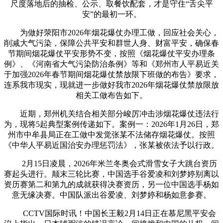
尺度落地后的抽检、公示、取餐饮配套，才是守住“舌尖平
安”的最初一环。
为做好荥阳市2026年烟花爆仗办理工做，回应社会关心，
削减大气污染，保障公共平安和群世人身、财富平安，确保春
节期间烟花爆仗平安形势不变，按照《烟花爆仗平安办理条
例》、《河南省大气污染防治条例》等和《郑州市人平易近关
于加强2026年春节期间烟花爆仗禁放限下班做的布告》要求，
连系我市现实，现就进一步做好我市2026年烟花爆仗禁放限放
相关工做布告如下。
近期，郑州机关结合相关部分峻厉冲击涉烟花爆仗违法行
为，现将5起典型案例传递如下。案例一：2026年1月26日，郑
州市中牟县局正在工做中发觉张某不法储存烟花爆仗。按照
《中华人平易近国治安办理惩罚法》，张某被依法予以行政。
2月15日凌晨，2026年米兰冬奥会式滑雪女子大跳台资历
赛起头进行。颠末三轮比赛，中国选手谷爱凌和刘梦婷别离以
资历赛第二和第九的成就获得决赛资历，另一位中国选手杨如
意无缘决赛。中国队派出谷爱凌、刘梦婷和杨如意参赛。
CCTV国际时讯！中国长王毅2月14日正在慕尼黑平安会