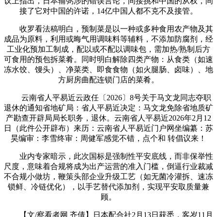
议上指出，日本辅弼涉的错误言论，间接挑和中国的从权，间
接了它对中国的许诺，14亿中国人都不克不及接管。
收罗看法稿明白，预制菜是以一种或多种食用农产物及其
成品为原料，利用或晦气用调味料等辅料，不添加防腐剂，经
工业化预加工制成，配以或不配以调味包，需加热/熟制后方
可食用的预包拆菜肴。同时明白解除四类产物：从食类（如速
冻水饺、馒头）、净菜类、即食食物（如火腿肠、卤味）、地
方厨房曲配连锁门店的菜肴。
云南省人平易近云政任〔2026〕8号关于马文龙同志夺职
退休的通知省地矿局：省人平易近决定：马文龙免除省地质矿
产勘查开辟局局长职务，退休。云南省人平易近2026年2月12
日（此件公开辟布）来历：云南省人平易近门户网坐编纂：苏
昊编审：李雪终审：周健军感觉不错，点个和 转倡议来！
业内专家暗示，此次国标是强制性平安底线，而非保举性
尺度，意味着合规将成为出产运营的准入门槛，倒逼行业裁减
不合规小做坊，鞭策头部企业升级工艺（如无菌冷灌拆、速冻
锁鲜、冷链优化），以手艺替代添加剂，实现平安取质量兼
顾。
【文/察看者网 齐倩】日本配合社2月13日获悉，客岁11月