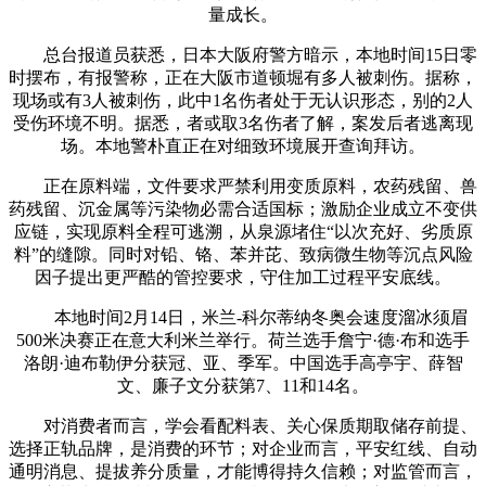
量成长。
总台报道员获悉，日本大阪府警方暗示，本地时间15日零
时摆布，有报警称，正在大阪市道顿堀有多人被刺伤。据称，
现场或有3人被刺伤，此中1名伤者处于无认识形态，别的2人
受伤环境不明。据悉，者或取3名伤者了解，案发后者逃离现
场。本地警朴直正在对细致环境展开查询拜访。
正在原料端，文件要求严禁利用变质原料，农药残留、兽
药残留、沉金属等污染物必需合适国标；激励企业成立不变供
应链，实现原料全程可逃溯，从泉源堵住“以次充好、劣质原
料”的缝隙。同时对铅、铬、苯并芘、致病微生物等沉点风险
因子提出更严酷的管控要求，守住加工过程平安底线。
本地时间2月14日，米兰-科尔蒂纳冬奥会速度溜冰须眉
500米决赛正在意大利米兰举行。荷兰选手詹宁·德·布和选手
洛朗·迪布勒伊分获冠、亚、季军。中国选手高亭宇、薛智
文、廉子文分获第7、11和14名。
对消费者而言，学会看配料表、关心保质期取储存前提、
选择正轨品牌，是消费的环节；对企业而言，平安红线、自动
通明消息、提拔养分质量，才能博得持久信赖；对监管而言，