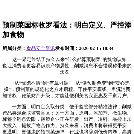
预制菜国标收罗看法：明白定义、严控添
加食物
所属分类：
食品安全资讯
发布时间：
2026-02-15 10:34
这一界定终结了持久以来“什么都算预制菜”的恍惚认知，
也让消费者更容易识别产物属性，削减消息不合错误称带来的
焦炙。
从“恍惚不清”到“有章可循”，从“谈预制色变”到“安心选
择”，预制菜的规范化之方才启程。守住平安底线、卑沉消费
知情权、鞭策财产升级，才能让便利美食实正惠及千家万户。
一方面，明白定义取分类，便于监管部分精准法律，削减
跨品类混合取监管盲区；另一方面，原料、添加剂、微生物、
标签全链条设限，鞭策企业正在研发、出产、冷链、品控上加
大投入，提拔产物合作力。持久来看，消费者将获得更平安、
更通明、更健康的预制菜选择，行业也将辞别低价内卷，高质