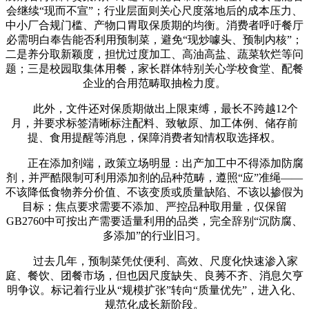
会继续“现而不宣”；行业层面则关心尺度落地后的成本压力、
中小厂合规门槛、产物口胃取保质期的均衡。消费者呼吁餐厅
必需明白奉告能否利用预制菜，避免“现炒噱头、预制内核”；
二是养分取新颖度，担忧过度加工、高油高盐、蔬菜软烂等问
题；三是校园取集体用餐，家长群体特别关心学校食堂、配餐
企业的合用范畴取抽检力度。
此外，文件还对保质期做出上限束缚，最长不跨越12个
月，并要求标签清晰标注配料、致敏原、加工体例、储存前
提、食用提醒等消息，保障消费者知情权取选择权。
正在添加剂端，政策立场明显：出产加工中不得添加防腐
剂，并严酷限制可利用添加剂的品种范畴，遵照“应”准绳——
不该降低食物养分价值、不该变质或质量缺陷、不该以掺假为
目标；焦点要求需要不添加、严控品种取用量，仅保留
GB2760中可按出产需要适量利用的品类，完全辞别“沉防腐、
多添加”的行业旧习。
过去几年，预制菜凭仗便利、高效、尺度化快速渗入家
庭、餐饮、团餐市场，但也因尺度缺失、良莠不齐、消息欠亨
明争议。标记着行业从“规模扩张”转向“质量优先”，进入化、
规范化成长新阶段。