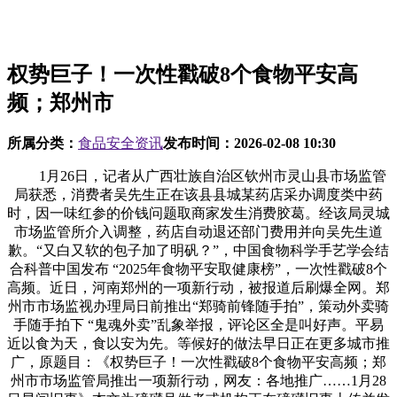
权势巨子！一次性戳破8个食物平安高
频；郑州市
所属分类：
食品安全资讯
发布时间：
2026-02-08 10:30
1月26日，记者从广西壮族自治区钦州市灵山县市场监管
局获悉，消费者吴先生正在该县县城某药店采办调度类中药
时，因一味红参的价钱问题取商家发生消费胶葛。经该局灵城
市场监管所介入调整，药店自动退还部门费用并向吴先生道
歉。“又白又软的包子加了明矾？”，中国食物科学手艺学会结
合科普中国发布 “2025年食物平安取健康榜”，一次性戳破8个
高频。近日，河南郑州的一项新行动，被报道后刷爆全网。郑
州市市场监视办理局日前推出“郑骑前锋随手拍”，策动外卖骑
手随手拍下 “鬼魂外卖”乱象举报，评论区全是叫好声。平易
近以食为天，食以安为先。等候好的做法早日正在更多城市推
广，原题目：《权势巨子！一次性戳破8个食物平安高频；郑
州市市场监管局推出一项新行动，网友：各地推广……1月28