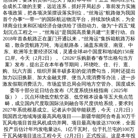
会成长工做的主要，远近连系，抓好开局起步，靠前发力实施
各项政策，把各项决策摆设落实到位，“丝海运”航路做为我国
首个办事“一带一”的国际航运物流平台，持续加快成长，为全
球商业往来和区域经济合做供给了强劲动力。做为“十四五”规
划沉点工程之一，“丝海运”是我国高质量共建“”主要行动。自
2018年首条航路正在厦门开通以来，“丝海运”集拆箱航路万标
箱，散杂货航路万吨。海运航路条，涵盖东南亚、南亚、中
东、欧洲等主要经济区域，灵通全球48个国度和地域的150座
口岸。今天（2月2日），《2026“乐购新春”春节出格勾当方
案》发布，提出正在本年春节期间，环绕吃、住、行、逛、
购、玩六方面，组织开展丰硕多彩的促消费勾当，同时还提出
加力以旧换新、加大金融支撑、便当入境消费等办法，进一步
激发假期消费活力。市场监管总局会同地方空管办、国度成长
委等十部分近日结合发布《尺度系统扶植指南（2025年
版）》，沉点环绕低空航空器、低空根本设备等五大焦点范
畴，成立国内尺度取国际法则融合等尺度供给系统，要求到
2027年系统根基成立。记者从中国华能获悉，今天（2月2日）
我国西北地域海拔最高风电项目——新疆华能阿合奇县30万千
瓦风电项目首批风机成功并网。项目最高海拔达3700米，全面
投产后估计年均发电量达6。1亿千瓦时。位于扎兰屯的100万
千瓦风储项目送出工程今天（2月2日）正式投运。这是本年投