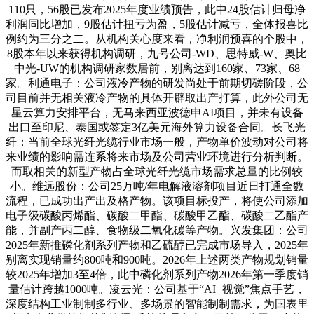
110只，56股已发布2025年度业绩预告，此中24股估计归母净
利润同比增加，9股估计扭亏为盈，5股估计减亏，全体报喜比
例约为三分之二。从机构关心度来看，净利润预喜的个股中，
8股本年以来获得机构调研，九号公司-WD、思特威-W、奥比
中光-UW的机构调研家数居前，别离达到160家、73家、68
家。利通电子：公司液冷产物的研发尚处于前期切磋阶段，公
司目前并无相关液冷产物的具体开辟取出产打算，此外公司无
星云算力安排平台，无马来西亚波德申AI项目，并未有设备
出口至印尼、泰国或签定3亿美元海外算力设备合同。长飞光
纤：当前全球光纤光缆行业市场一般，产物单价波动对公司将
来业绩的影响需连系将来市场及公司营业环境进行分析判断。
而取相关的新型产物占全球光纤光缆市场需求总量的比例较
小。维远股份：公司25万吨/年电解液溶剂项目近日打通全数
流程，已成功出产出及格产物。该项目标投产，将使公司添加
电子级碳酸丙烯酯、碳酸二甲酯、碳酸甲乙酯、碳酸二乙酯产
能，并副产丙二醇、食物级二氧化碳等产物。兴发集团：公司
2025年新推磷化剂系列产物和乙硫醇已完成市场导入，2025年
别离实现销量约800吨和900吨。2026年上述两类产物规划销量
较2025年增加3至4倍，此中磷化剂系列产物2026年第一季度销
量估计跨越1000吨。凌云光：公司基于“AI+视觉”焦点手艺，
深度结构工业制制多行业、多场景的智能制制需求，为国表里