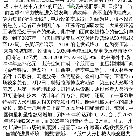
场，中方将中方企业的正益。”
据央视旧事2月1日报道，当
前全球AI算力扶植进入迸发期，高功率、高不变的供电成为
算力集群的“生命线”，电力设备变压器正升级为算力根本设备
的焦点，记者正在我国广东、江苏等地调研发觉，大量变压器
工场曾经处于满产的形态，此中部门面向数据核心的营业订单
都排到了2027年，而美国市场变压器交付周期曾经从50周耽误
至127周。东吴证券暗示，AIDC的迸发式增加，也为变压器带
来新的增加极。经测算，2030年全球AIDC配电变压器市场空
间将达112亿元，2024-2030年CAGR达39%。此中海外市场
2030年达73亿元，出海空间广漠。个股而言，变压器制制厂商
（金盘科技、伊戈尔、中国西电、特变电工等）、相关材料元
器件（云股份、宏远股份、华明配备、金杯电工等）正遭到市
场较多关心。2月2日，特斯拉微博发布动静，第三代人形即将
表态，从第一性道理出发，进行从头设想，通过察看人类行为
即可进修新技术，估计年产百万台。同时，还配上了一系列取
特斯拉人形机械人相关的视频和图片。陪伴机械人行业的高速
成长，摩根士丹利近日上调了2026年中国销量预测。预测，中
国销量将呈指数级增加，到2030年将达到26。2万台，到2035
年将达到260万台，而2025年的销量约为1。2万台。引见，此
次上调中国市场销量预测，是基于2025年最新市场数据及行业
当前的进展环境。据数据统计，A股中人形机械人概念股共