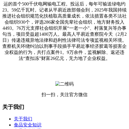
运的首个500千伏电网输电工程。投运后，每年可输送绿电约
23。59亿千瓦时。记者从平易近政部领会到，2025年我国持续
推进社会组织规范化扶植取高质量成长，依法措置各类不法社
会组织930个，评选286家全国先辈社会组织，地方财务投入
4493。76万元支撑社会组织开展“一老一小”、村落复兴等办事
勾当，项目受益超1400万人。最高人平易近查察院今天（2月2
日）传递违规异地法律和趋利性法律司法专项监视相关环境。
查察机关环绕纠治以刑事手段插手平易近事经济胶葛等损害企
业权益的行为，共打点案件1。9万余件，监视解除、返还违
法“查扣冻”财富26亿元，无力地了企业权益。
扫一扫，关注官方微信
关于我们
关于我们
食品安全知识