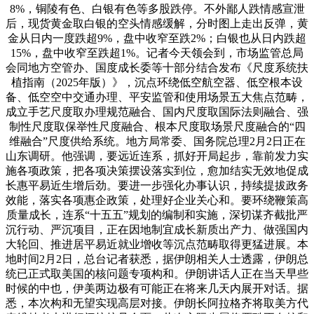
8%，铜陵有色、白银有色等多股跌停。不外鄙人跌情感宣泄
后，现货黄金取白银的空头情感缓解，分时图上走出反弹，黄
金从日内一度跌超9%，盘中收窄至跌2%；白银也从日内跌超
15%，盘中收窄至跌超1%。记者今天领会到，市场监管总局
会同地方空管办、国度成长委等十部分结合发布《尺度系统扶
植指南（2025年版）》，沉点环绕低空航空器、低空根本设
备、低空空中交通办理、平安监管和使用场景五大焦点范畴，
成立手艺尺度取办理规范融合、国内尺度取国际法则融合、强
制性尺度取保举性尺度融合、根本尺度取场景尺度融合的“四
维融合”尺度供给系统。地方局常委、国务院总理2月2日正在
山东调研。他强调，要远近连系，抓好开局起步，靠前发力实
施各项政策，把各项决策摆设落实到位，愈加结实无效地促成
长惠平易近生增后劲。要进一步强化办事认识，持续提拔政务
效能，落实各项惠企政策，处理好企业关心和。要环绕鞭策高
质量成长，连系“十五五”规划的编制和实施，深切谋齐截批严
沉行动、严沉项目，正在因地制宜成长新质出产力、做强国内
大轮回、推进居平易近就业增收等沉点范畴取得更猛进展。本
地时间2月2日，总台记者获悉，据伊朗相关人士透露，伊朗总
统已正式取美国的核问题专项构和。伊朗讲话人正在当天早些
时候的中也，伊美两边极有可能正在将来几天内展开对话。据
悉，本次构和无望实现高层对接。伊朗长阿拉格齐将取美方代