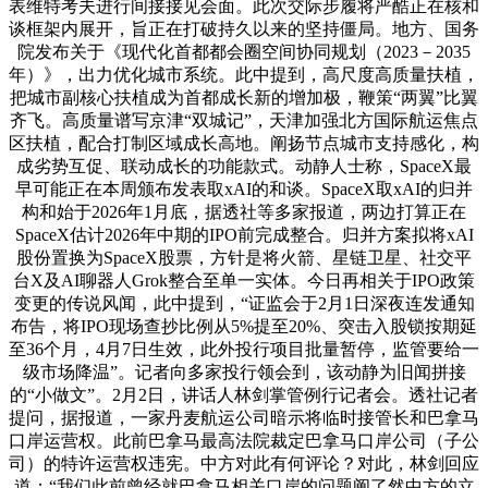
表维特考夫进行间接接见会面。此次交际步履将严酷正在核和
谈框架内展开，旨正在打破持久以来的坚持僵局。地方、国务
院发布关于《现代化首都都会圈空间协同规划（2023－2035
年）》，出力优化城市系统。此中提到，高尺度高质量扶植，
把城市副核心扶植成为首都成长新的增加极，鞭策“两翼”比翼
齐飞。高质量谱写京津“双城记”，天津加强北方国际航运焦点
区扶植，配合打制区域成长高地。阐扬节点城市支持感化，构
成劣势互促、联动成长的功能款式。动静人士称，SpaceX最
早可能正在本周颁布发表取xAI的和谈。SpaceX取xAI的归并
构和始于2026年1月底，据透社等多家报道，两边打算正在
SpaceX估计2026年中期的IPO前完成整合。归并方案拟将xAI
股份置换为SpaceX股票，方针是将火箭、星链卫星、社交平
台X及AI聊器人Grok整合至单一实体。今日再相关于IPO政策
变更的传说风闻，此中提到，“证监会于2月1日深夜连发通知
布告，将IPO现场查抄比例从5%提至20%、突击入股锁按期延
至36个月，4月7日生效，此外投行项目批量暂停，监管要给一
级市场降温”。记者向多家投行领会到，该动静为旧闻拼接
的“小做文”。2月2日，讲话人林剑掌管例行记者会。透社记者
提问，据报道，一家丹麦航运公司暗示将临时接管长和巴拿马
口岸运营权。此前巴拿马最高法院裁定巴拿马口岸公司（子公
司）的特许运营权违宪。中方对此有何评论？对此，林剑回应
道：“我们此前曾经就巴拿马相关口岸的问题阐了然中方的立