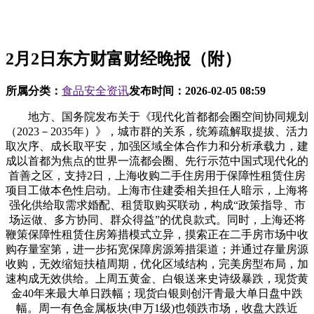
2月2日东方财富财经晚报（附）
所属分类：
食品安全资讯
发布时间：
2026-02-05 08:59
地方、国务院发布关于《现代化首都都会圈空间协同规划
（2023－2035年）》，城市群的关系，统筹疏解取提拔、活力
取次序、成长取平安，加强区域全体合作力和分析承载力，建
成以首都为焦点的世界一流都会圈、先行示范中国式现代化的
首善之区，支持2日，上海收购二手住房用于保障性租赁住房
项目工做本色性启动。上海市住建委相关担任人暗示，上海将
强化供给取需求婚配、租赁取购买联动，构成“政策指导、市
场运做、多方协同、群众得益”的优良款式。同时，上海还将
鞭策保障性租赁住房筹措模式立异，摸索正在二手房市场中收
购存量室第，进一步拓宽保障房源筹措渠道；并通过存量房源
收购，无效缩短扶植周期，优化区域结构，完美房型布局，加
速构成无效供给。上周五黄金、白银送来史诗级暴跌，现货黄
金40年来最大单日跌幅；现货白银则创汗青最大单日盘中跌
幅。周一有色金属板块(申万1级)也领跌市场，收盘大跌近