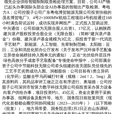
领先企业供给智能制制取质检处理方案。目前，公司AI产物
已起头办事国际头部企业AI办事器的智能出产取检测。粤电
力A：公司控股子公司广东粤电博贺能源无限公司投资扶植的
茂名博贺电厂3、4号2×1000MW机组工程项目4号机组通过168
小时满负荷试运转，成功实现并网投产，正式投入贸易运营。
中兴通信：公司拟做为无限合股人出资1。17亿元，认购陕西
建兴湛卢股权投资合股企业（无限合股）（简称“建兴湛卢基
金”）份额。建兴湛卢基金规模为3亿元，拟投资于新一代消息
手艺财产、新能源、人工智能、先辈制制范畴。太阳能：近
日，工业和消息化部办公厅发布《关于发布严沉环保手艺配备
立异使命揭榜挂帅入围单元的通知》，正在“光伏组件层压件
绿色高效分手成套手艺取配备”专项使命申报中，公司部属全
资子公司中节能科技无限公司牵头组建的攻关团队凭仗领先的
工艺手艺劣势成功入围。润都股份：公司目前有1类立异药
（化学药）盐酸去甲乌药碱打针液（规格：2ml！2。5mg）及
其原料药，其药品审评工做正正在有序进行。奥瑞德：公司控
股子公司深圳市智算力数字科技无限公司拟投资采办算力设备
向客户供给办事，项目投资约1。45亿元，资金次要用于采购
办事器、组网设备及配件等。地方、国务院日前批复同意《现
代化首都都会圈空间协同规划（2023—2035年）》（以下简称
《批复》）。地方局常委、国务院总理2月2日正在山东调研。
他强调，要深切贯彻习总关于做好本年和“十五五”期间经济社