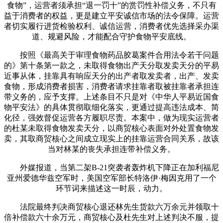
食物”，运营者须承担“退一罚十”的赏罚性补偿义务，不只有
益于消费者的权益，更是建立平安诚信市场的法令保障。运营
者切实履行进货检验权利、诚信运营，消费者优先选择采办渠
道、规避风险，才能配合守护食物平安底线。
按照《最高关于审理食物药品胶葛案件合用法令若干问题
的》第十条第一款之，未取得食物出产天分取发卖天分的平易
近事从体，挂靠具有响应天分的出产者取发卖者，出产、发卖
食物，形成消费者损害，消费者请求挂靠者取被挂靠者承担连
带义务的，应予支撑。上述条目不只是对《中华人平易近国食
物平安法》的具体贯彻取细化落实，更通过提高违法成本、简
化径，强效督促运营各方履职尽责。本案中，做为现实运营者
的杜某未取得食物发卖天分，以商贸核心表面对外处置食物发
卖，其取商贸核心之间成立现实上的挂靠运营合同关系，故该
当对林某的丧失承担连带补偿义务。
外媒报道，当第二架B-21突袭者轰炸机下降正在加利福尼
亚州爱德华兹空军时，美国空军部长特洛伊·梅因克用了一个
环节词来描述这一时辰，动力。
法院最终判决商贸核心退还林先生货款六万余元并领取十
倍补偿款六十余万元，商贸核心及杜先生对上述判决不服，提