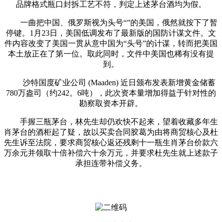
品牌格式瓶口封拆工艺不符，判定上述茅台酒均为假。
一曲把中国、俄罗斯视为头号“”的美国，俄然就按下了暂
停键。1月23日，美国低调发布了最新版的国防计谋文件。文
件内容改变了美国一贯从意中国为“头号”的计谋，转而把美国
本土放正在了第一位。取此同时，文件中美国也稀有没有提
到。
沙特国度矿业公司 (Maaden) 近日颁布发表新增黄金储蓄
780万盎司（约242。6吨），此次资本量增加得益于针对性的
勘察取资本开辟。
手握三瓶茅台，林先生却仍欢快不起来，望着收藏多年生
肖茅台的酒柜起了疑，故以买卖合同胶葛为由将商贸核心及杜
先生诉至法院，要求商贸核心返还残剩十一瓶生肖茅台价款六
万余元并领取十倍补偿六十余万元，并要求杜先生就上述款子
承担连带补偿义务。