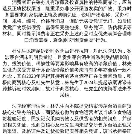
消费者正在采办具有珍藏及投资属性的特殊商品时，应首
选及正轨授权渠道，隆重采办非公开渠道发卖的产物。采办时
务需要求商家供给正轨及购物凭证，说明产物名称、采办时
间、规格、编号、价钱等消息，谨防无买卖凭证无门。如后续
发觉产物疑似假货，需保留完整包拆、采办凭证、防伪标识等
材料。同时提示消费者正在采办上述商品时应优先满脚合理糊
口消费需要，避免参取“囤货倒卖”行为。
杜先生以跨越诉讼时效为由进行抗辩，对此法院认为，案
涉茅台酒未列明质量期，且贵州茅台酒生肖系列受品牌影响
力、投资价值、稀缺性等要素影响具有较高的珍藏价值，林先
生做为买受方基于茅台酒珍藏价值考虑持有多年亦合适一般不
雅念，其自2023年晓得其持有的茅台酒存正在质量问题后，积
极向商贸核心及杜先生从意，林先生于2024年提起该案诉讼未
跨越诉讼时效期间，故对于商贸核心、杜先生的抗辩看法未予
采纳。
法院经审理认为，林先生向本院提交结案涉茅台酒自商贸
核心处采办的初步，商贸核心做为食物运营者该当成立食物进
货检验记度，照实记实采购食物以及供货者的相关消息，并保
留相关凭证。现商贸核心及杜先生均未提交所售茅台酒正轨采
购渠道、及格证件及进货检验记实等相关凭证，该当承担举证