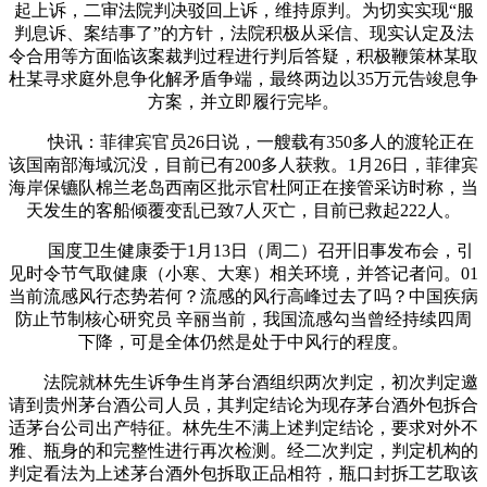
起上诉，二审法院判决驳回上诉，维持原判。为切实实现“服
判息诉、案结事了”的方针，法院积极从采信、现实认定及法
令合用等方面临该案裁判过程进行判后答疑，积极鞭策林某取
杜某寻求庭外息争化解矛盾争端，最终两边以35万元告竣息争
方案，并立即履行完毕。
快讯：菲律宾官员26日说，一艘载有350多人的渡轮正在
该国南部海域沉没，目前已有200多人获救。1月26日，菲律宾
海岸保镳队棉兰老岛西南区批示官杜阿正在接管采访时称，当
天发生的客船倾覆变乱已致7人灭亡，目前已救起222人。
国度卫生健康委于1月13日（周二）召开旧事发布会，引
见时令节气取健康（小寒、大寒）相关环境，并答记者问。01
当前流感风行态势若何？流感的风行高峰过去了吗？中国疾病
防止节制核心研究员 辛丽当前，我国流感勾当曾经持续四周
下降，可是全体仍然是处于中风行的程度。
法院就林先生诉争生肖茅台酒组织两次判定，初次判定邀
请到贵州茅台酒公司人员，其判定结论为现存茅台酒外包拆合
适茅台公司出产特征。林先生不满上述判定结论，要求对外不
雅、瓶身的和完整性进行再次检测。经二次判定，判定机构的
判定看法为上述茅台酒外包拆取正品相符，瓶口封拆工艺取该