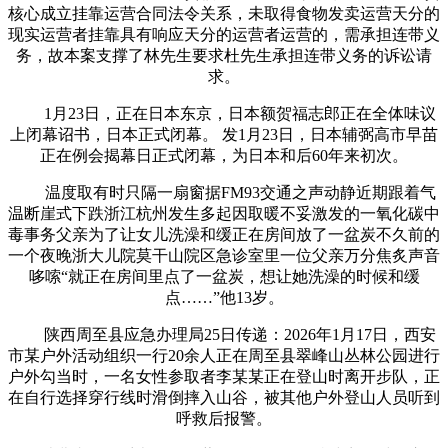
核心成立挂靠运营合同法令关系，未取得食物发卖运营天分的
现实运营者挂靠具有响应天分的运营者运营的，需承担连带义
务，故本案支撑了林先生要求杜先生承担连带义务的诉讼请
求。
1月23日，正在日本东京，日本额贺福志郎正在全体味议
上闭幕诏书，日本正式闭幕。 发1月23日，日本辅弼高市早苗
正在例会揭幕日正式闭幕，为日本和后60年来初次。
温度取有时只隔一扇窗据FM93交通之声动静近期跟着气
温断崖式下跌浙江杭州发生多起因取暖不妥激发的一氧化碳中
毒事务父亲为了让女儿洗澡和缓正在房间放了一盆炭不久前的
一个夜晚浙大儿院莫干山院区急诊室里一位父亲万分焦炙声音
哆嗦“就正在房间里点了一盆炭，想让她洗澡的时候和缓
点……”他13岁。
陕西周至县应急办理局25日传递：2026年1月17日，西安
市某户外活动组织一行20余人正在周至县翠峰山丛林公园进行
户外勾当时，一名女性参取者李某某正在登山时离开步队，正
在自行选择穿行线时滑倒摔入山谷，被其他户外登山人员听到
呼救后报警。