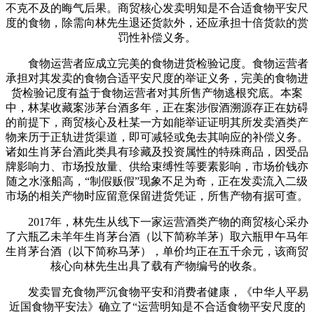
不克不及的晦气后果。商贸核心发卖明知是不合适食物平安尺
度的食物，除需向林先生退还货款外，还应承担十倍货款的赏
罚性补偿义务。
食物运营者应成立完美的食物进货检验记度。食物运营者
承担对其发卖的食物合适平安尺度的举证义务，完美的食物进
货检验记度有益于食物运营者对其所售产物逃根究底。本案
中，林某收藏案涉茅台酒多年，正在案涉假酒溯源存正在妨碍
的前提下，商贸核心及杜某一方如能举证证明其所发卖酒类产
物来历于正轨进货渠道，即可减轻或免去其响应的补偿义务。
诸如生肖茅台酒此类具有珍藏及投资属性的特殊商品，因受品
牌影响力、市场投放量、供给束缚性等要素影响，市场价钱亦
随之水涨船高，“制假贩假”现象不足为奇，正在发卖流入二级
市场的相关产物时应留意保留进货凭证，所售产物有据可查。
2017年，林先生从线下一家运营酒类产物的商贸核心采办
了六瓶乙未羊年生肖茅台酒（以下简称羊茅）取六瓶甲午马年
生肖茅台酒（以下简称马茅），单价均正在五千余元，该商贸
核心向林先生出具了载有产物编号的收条。
发卖冒充食物严沉食物平安和消费者健康，《中华人平易
近国食物平安法》确立了“运营明知是不合适食物平安尺度的