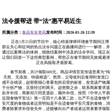
法令援帮进 带“法”惠平易近生
所属分类：
食品安全资讯
发布时间：
2026-01-26 12:39
正在1月21日的节目中，核心特派律师环绕春节期间泛博
群众关心和征询的热点法令问题正在曲播间进行一一解答，并
通过以案释法的体例，细致结案例中涉及的法令学问。现正在
让我们回首一下这些典型案例，帮您正在春节期间无效规避潜
正在风险取矛盾胶葛。
春节前夜，共计领取600元。商品详情页宣传该坚果为“纯
天然、无添加、特级精选”。然而，父母收到后食用时发觉口
感不合错误，赵密斯细心查看包拆后背的标签，发觉该产物属
于分拆产物，且曾经过时两天。赵密斯之余，联系商家要求退
款并补偿，商家却只同意退款，额外补偿。按照《中华人平易
近国食物平安法》第一百四十八条第二款，出产不合适食物平
安尺度的食物或者运营明知是不合适食物平安尺度的食物，消
费者除要求补偿丧失外，还能够向出产者或者运营者要求领取