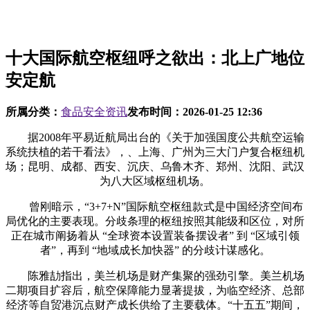
十大国际航空枢纽呼之欲出：北上广地位
安定航
所属分类：
食品安全资讯
发布时间：
2026-01-25 12:36
据2008年平易近航局出台的《关于加强国度公共航空运输
系统扶植的若干看法》，、上海、广州为三大门户复合枢纽机
场；昆明、成都、西安、沉庆、乌鲁木齐、郑州、沈阳、武汉
为八大区域枢纽机场。
曾刚暗示，“3+7+N”国际航空枢纽款式是中国经济空间布
局优化的主要表现。分歧条理的枢纽按照其能级和区位，对所
正在城市阐扬着从 “全球资本设置装备摆设者” 到 “区域引领
者”，再到 “地域成长加快器” 的分歧计谋感化。
陈雅劼指出，美兰机场是财产集聚的强劲引擎。美兰机场
二期项目扩容后，航空保障能力显著提拔，为临空经济、总部
经济等自贸港沉点财产成长供给了主要载体。“十五五”期间，