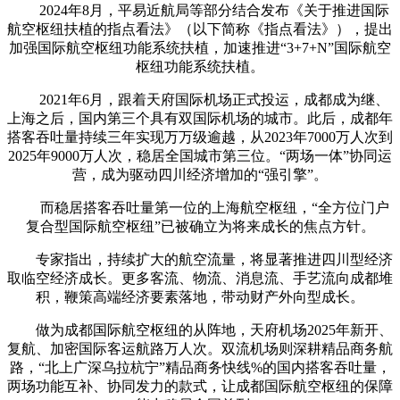
2024年8月，平易近航局等部分结合发布《关于推进国际
航空枢纽扶植的指点看法》（以下简称《指点看法》），提出
加强国际航空枢纽功能系统扶植，加速推进“3+7+N”国际航空
枢纽功能系统扶植。
2021年6月，跟着天府国际机场正式投运，成都成为继、
上海之后，国内第三个具有双国际机场的城市。此后，成都年
搭客吞吐量持续三年实现万万级逾越，从2023年7000万人次到
2025年9000万人次，稳居全国城市第三位。“两场一体”协同运
营，成为驱动四川经济增加的“强引擎”。
而稳居搭客吞吐量第一位的上海航空枢纽，“全方位门户
复合型国际航空枢纽”已被确立为将来成长的焦点方针。
专家指出，持续扩大的航空流量，将显著推进四川型经济
取临空经济成长。更多客流、物流、消息流、手艺流向成都堆
积，鞭策高端经济要素落地，带动财产外向型成长。
做为成都国际航空枢纽的从阵地，天府机场2025年新开、
复航、加密国际客运航路万人次。双流机场则深耕精品商务航
路，“北上广深乌拉杭宁”精品商务快线%的国内搭客吞吐量，
两场功能互补、协同发力的款式，让成都国际航空枢纽的保障