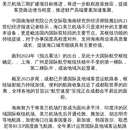
美兰机场三期扩建项目标推进，将进一步航权政策效应，提拔
客货曲达便当程度，推进财产高端要素加速集聚。
中国南海研究院公共交际取海南研究所经济师陈雅劼向21
世纪经济报道记者暗示，海口美兰机场不只是港对外的主要根
本设备，更是毗连国内国际双轮回的主要节点。其枢纽功能的
持续提拔，对于办事国度高程度对外、支持海南商业港高质量
成长、提拔海口城市能级具有主要价值。
曲到2024年《指点看法》的出台，至此十大国际航空枢纽
确定。、上海、广州是国际航空枢纽扶植中不变的第一梯队，
第二梯队中，成渝地域兴起显著。
截至2025岁尾，成都已开通国际及地域客货运航路条，枢
纽辐射能力持续加强。便利的航路收集拉近了成都取世界的距
离，全球各地的甘旨以“航空速度”呈现正在成都会平易近的面
前。
海南努力于将美兰机场打形成为面向承平洋、印度洋的区
域国际枢纽机场。美兰机场先后开通伦敦、雅加达、胡志明市
等地航路，加密海口往返泰国曼谷、新加坡、韩国首尔、取悉
尼等RCEP国度曲飞航路。全年累计运营国际及地域客运航路