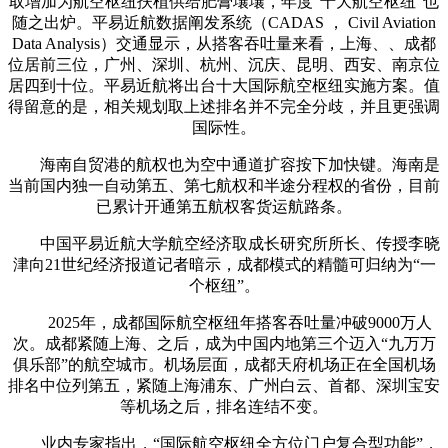
取增加为航空枢纽扶植供给肥膏壤壤，年度“十大航空枢纽”也
随之出炉。平易近航数据阐发系统（CADAS ， Civil Aviation
Data Analysis）交通显示，从搭客吞吐量来看，上海、、成都
位居前三位，广州、深圳、杭州、沉庆、昆明、西安、南京位
居四到十位。平易近航将出台十大国际航空枢纽实施方案。值
得留意的是，相关规划取上述排名并不完全分歧，并且更强调
国际性。
海南自贸港的航权也为空中通道扩容按下加快键。海南是
当前国内独一自动第五、第七航权和半途分程权的省份，目前
已累计开通第五航权客货运航路条。
中国平易近航大学航空经济取成长研究所所长、传授李晓
津向21世纪经济报道记者暗示，成都模式的精髓可归纳为“一
个枢纽”。
2025年，成都国际航空枢纽年搭客吞吐量冲破9000万人
次。成都紧随上海、之后，成为中国内地第三个迈入“九万万
俱乐部”的航空城市。机场层面，成都天府机场正在全国机场
排名中位列第五，紧随上海浦东、广州白云、首都、深圳宝安
等机场之后，排名连结不变。
业内专家指出，“国际航空枢纽全方位门户复合型功能”，