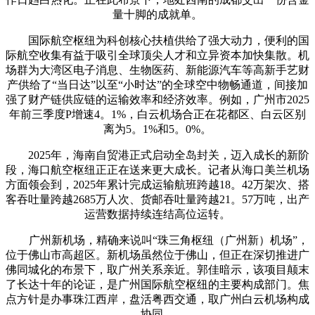
量十脚的成就单。
国际航空枢纽为科创核心扶植供给了强大动力，便利的国
际航空收集有益于吸引全球顶尖人才和立异资本加快集散。机
场群为大湾区电子消息、生物医药、新能源汽车等高新手艺财
产供给了“当日达”以至“小时达”的全球空中物畅通道，间接加
强了财产链供应链的运输效率和经济效率。例如，广州市2025
年前三季度P增速4。1%，白云机场合正在花都区、白云区别
离为5。1%和5。0%。
2025年，海南自贸港正式启动全岛封关，迈入成长的新阶
段，海口航空枢纽正正在送来更大成长。记者从海口美兰机场
方面领会到，2025年累计完成运输航班跨越18。42万架次、搭
客吞吐量跨越2685万人次、货邮吞吐量跨越21。57万吨，出产
运营数据持续连结高位运转。
广州新机场，精确来说叫“珠三角枢纽（广州新）机场”，
位于佛山市高超区。新机场虽然位于佛山，但正在深切推进广
佛同城化的布景下，取广州关系亲近。郭佳暗示，该项目颠末
了长达十年的论证，是广州国际航空枢纽的主要构成部门。焦
点方针是办事珠江西岸，盘活粤西交通，取广州白云机场构成
协同。