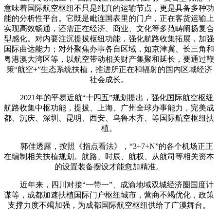
意味着国际航空枢纽不只是纯真的运输节点，更是具备多种功
能的分析性平台。它既是毗连国表里的门户，正在客货运输上
实现高效畅通，还需正在经济、商业、文化等多范畴阐扬复合
型感化。对内要注沉提拔枢纽功能，强化航路收集拓展，加强
国际曲达能力；对外聚焦办事各自区域，如京津冀、长三角和
粤港澳大湾区等，以航空带动相关财产集聚和延长，要通过鞭
策“航空+”生态系统扶植，推进所正在和辐射的国内区域经济
社会成长。
2021年的平易近航“十四五”规划提出，强化国际航空枢纽
航路收集中枢功能，提拔、上海、广州全球办事能力，完美成
都、沉庆、深圳、昆明、西安、乌鲁木齐、等国际航空枢纽扶
植。
郭佳透露，按照《指点看法》，“3+7+N”的各个机场正正
在编制相关扶植规划。航路、时辰、航权、从航司等相关资本
的设置装备摆设才能愈加精准。
近年来，四川对接“一带一”、成渝地域双城经济圈国度计
谋等，成都加速扶植国际门户枢纽城市，营商不竭优化，政策
支撑力度不竭加强，为成都国际航空枢纽供给了广漠舞台。