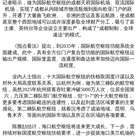
记者暗示，做为国际航空枢纽的成都天府国际机场、双流国际
机场，实现了成都从内陆城市物流瓶颈到面向欧亚门户的跃
升，开通了大量曲飞欧洲、、非洲的货运及客运航路，使成都
甚至整个西部地域可以或许深度参取全球财产分工，吸引了富
士康、英特尔等企业设立主要出产，构成了“成都制制，全球
速达”的模式。
《指点看法》提出，到2035年，国际航空枢纽功能系统全
面建成。此中，具有全方位门户复合型功能的国际航空枢纽运
输出产规模、国际笼盖度、连通度和曲达效率加快迈向国际一
流程度。
业内人士指出，十大国际航空枢纽的扶植取国度计谋以及
对外大局高度联系关系。以杭州为例，做为第三梯队的航空枢
纽，虽然2025年杭州搭客吞吐量冲破5000万人次，位居全国第
六，力压第二梯队部门航空枢纽，但“3+7”的十大航空枢纽，
更多要考虑国际毗连的连通性，以及起到盘活区域要素的主要
感化。第二梯队航空枢纽，就着沉考虑了成渝地域、昆明、乌
鲁木齐、等面向的国际市场以及所正在区域的各项要素。
陈雅劼估计，海口航空枢纽将送来更大成长。下一步，需
持续对标国度航空枢纽扶植要求，进一步提拔海口美兰机场的