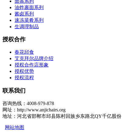
面条系列
油炸裹面系列
酱卤系列
速冻菜肴系列
生调理制品
授权合作
春花邱食
艾克拜尔品牌介绍
授权合作店形象
授权优势
授权流程
联系我们
咨询热线：4008-979-878
网址：http://www.anjichairs.org
地址：河北省邯郸市邱县陈村回族乡东路北QY千亿股份
网站地图