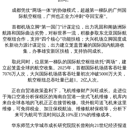
成都凭仗“两场一体”的协做模式，超越第一梯队的广州国
际航空枢纽，广州也正全力冲刺“夺回宝座”。
首都机场立脚“第一国门”计谋定位，出力巩固和阐扬洲际
航路和国际曲达劣势，对标世界一流，积极参取东北亚国际航
空枢纽合作，支持“四个核心”功能扶植；大兴机场立脚国度成
长新动力源计谋定位，出力建立笼盖普遍的国际国内航路收
集，办事雄安新区扶植，支持协同成长。
取此同时，位居第一梯队的国际航空枢纽依托“两场”，建
立起笼盖全球的航空收集。2025年，首都国际机场搭客吞吐量
7076万人次，大兴国际机场搭客吞吐量初次冲破5000万大关，
航空枢纽总吞吐量已超1。2亿人次。
正在自贸港政策盈利下，飞机维修财产兴旺成长。走进位
于海口空港分析保税区的海南自贸港一坐式飞机维修，机库内
来自全球各地的飞机正正在接管检修。境外航司送飞机来这里
维修，可免得税金、加注保税航油、维修航材保税等，分析下
来可为航司节流时间以及10%至15%的维修成本。
华东师范大学城市成长研究院院长曾刚向21世纪经济报道