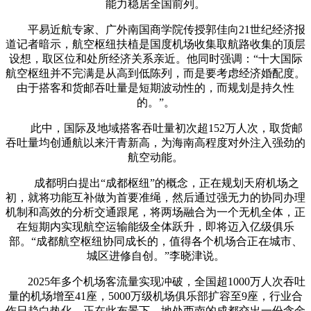
能力稳居全国前列。
平易近航专家、广外南国商学院传授郭佳向21世纪经济报
道记者暗示，航空枢纽扶植是国度机场收集取航路收集的顶层
设想，取区位和处所经济关系亲近。他同时强调：“十大国际
航空枢纽并不完满是从高到低陈列，而是要考虑经济婚配度。
由于搭客和货邮吞吐量是短期波动性的，而规划是持久性
的。”。
此中，国际及地域搭客吞吐量初次超152万人次，取货邮
吞吐量均创通航以来汗青新高，为海南高程度对外注入强劲的
航空动能。
成都明白提出“成都枢纽”的概念，正在规划天府机场之
初，就将功能互补做为首要准绳，然后通过强无力的协同办理
机制和高效的分析交通跟尾，将两场融合为一个无机全体，正
在短期内实现航空运输能级全体跃升，即将迈入亿级俱乐
部。“成都航空枢纽协同成长的，值得各个机场合正在城市、
城区进修自创。”李晓津说。
2025年多个机场客流量实现冲破，全国超1000万人次吞吐
量的机场增至41座，5000万级机场俱乐部扩容至9座，行业合
作日趋白热化。正在此布景下，地处西南的成都交出一份含金