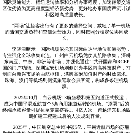
国际灵通能力、枢纽运转效率和分析办事程度，加速鞭策交通
区位劣势为更高程度型经济新劣势，更好地办事国度严沉计谋
和区域高质量成长。
“两场”让搭客出行有了更多的选择空间，减轻了单一机场
的陆侧交通负荷和空侧运营压力，同时按照分歧定位协同成
长。
李晓津暗示，国际机场依托其国际曲达坐地位和港劣势，
专注强化全球收集毗连。广州白云机场凭仗其航路收集，深耕
东南亚、中东、非洲等市场，并强化通往“”共开国家和RCEP
国的门户功能。深圳宝安机场则侧沉办事区内高科技财产，打
制面向新兴市场的曲航枢纽，满脚高附加值财产的时效需求。
珠海、澳门等机场则侧沉旅逛取会展客流，构成多条理机场
群。
2025年10月，白云机场T3航坐楼和第五跑道正式投运，
成为中国平易近航首个5条商用跑道运转的机场。“添翼”后的
终端承载容量可提拔至笼盖搭客1。4亿人次，跨越浦东机场四
期扩建工程建成后的人次规划容量。
2025年，中国航空总生齿冲破5亿，平易近航市场的苏醒