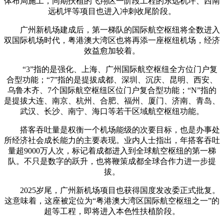
体布局施工，同期扶植的飞翔区一阶段工程的东远机坪、西南
远机坪等项目也进入冲刺收尾阶段。
广州新机场建成后，第一梯队的国际航空枢纽将全数进入
双国际机场时代，粤港澳大湾区也将再添一座枢纽机场，经济
效益愈加较着。
“3”指的是强化、上海、广州国际航空枢纽全方位门户复
合型功能；“7”指的是提拔成都、深圳、沉庆、昆明、西安、
乌鲁木齐、7个国际航空枢纽区位门户复合型功能；“N”指的
是提拔大连、南京、杭州、合肥、福州、厦门、济南、青岛、
武汉、长沙、南宁、海口等若干区域航空枢纽功能。
搭客吞吐量是权衡一个机场能级的次要目标，也是办事处
所经济社会成长能力的主要表现。业内人士指出，年搭客吞吐
量超9000万人次，标记着成都进入到全球航空枢纽的第一梯
队。不只是数字的跃升，也将鞭策成都全球合作力进一步提
拔。
2025岁尾，广州新机场项目也获得国度发改委正式批复。
这意味着，这座被定位为“粤港澳大湾区国际航空枢纽之一”的
超等工程，即将进入本色性扶植阶段。