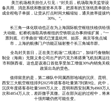
美兰机场相关担任人引见：“封关后，机场取海关监管设
备共用、消息系统和数据资本共享，把原有的五张纸质单据合
成全程电子单据，让货从打点时间大幅缩短，通关效率提拔约
30%。”。
长三角一体化联动也正在为上海国际航空枢纽扶植供给强
大动能。虹桥机场取高铁枢纽的空铁联运办事持续扩展，“一
票到底、行李曲挂”模式已笼盖杭州、姑苏、南京等焦点城
市，上海的航佛门户功能正辐射整个长三角城市群。
全岛封关首日，正在美兰机场“二线港口”，加绿巧食物制
制业（海南）无限义务公司出产的巧克力将搭乘飞机别离运往
市和陕西省。这也是该港口首批享受加工增值30%内销免关税
政策出岛的货色。
值得留意的是，第二梯队中同属西部地域的沉庆、昆明、
西安三大航空枢纽排列2025年搭客吞吐量第7到第9位。此中，
沉庆年度搭客吞吐量5009万人次，昆明和西安别离为4969万人
次和4854万人次，差距微乎其微。正在部兴起的过程中，将来
十强邦畿仍然可能生变。