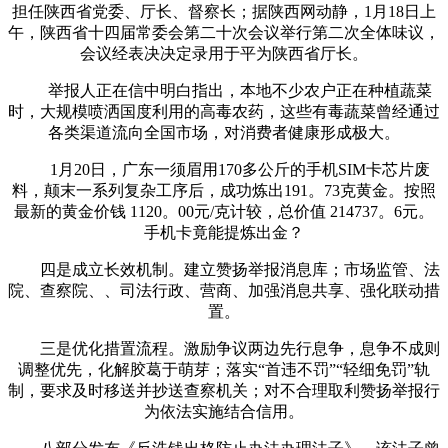
担任陕西省党委、厅长、督察长；据陕西网动静，1月18日上
午，陕西省十四届常委会第二十次会议举行第二次全体味议，
会议经表决决定录用于平为陕西省厅长。
举报人正在信中明白指出，本地不少农户正在种植蔬菜
时，大规模喷洒国度利用的高毒农药，这些有毒蔬菜曾经通过
各类渠道流向全国市场，对消费者健康形成极大。
1月20日，广东一须眉用170多公斤的手机SIM卡芯片废
料，颠末一系列复杂工序后，成功炼出191。73克黄金。按照
最新的黄金价钱 1120。00元/克计较，总价值 214737。6元。
手机卡竟能提炼出金？
四是成立长效机制。建立赞扬举报消息库；市场监管、法
院、查察院、、司法行政、营商、加强消息共享、强化联动措
置。
三是优化措置流程。激励争议两边先行息争，息争不成则
调整优先，化解胶葛于萌芽；落实“首违不罚”“轻细免罚”轨
制，要求及时移送并抄送查察机关；对不合理取利赞扬举报行
为依法实施结合信用。