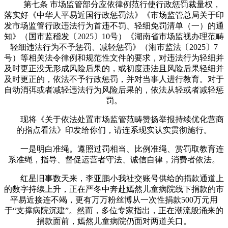
第七条 市场监管部分应依律例范行使行政惩罚裁量权，
落实好《中华人平易近国行政惩罚法》《市场监管总局关于印
发市场监管行政违法行为首违不罚、轻细免罚清单（一）的通
知》（国市监稽发〔2025〕10号）《湖南省市场监视办理范畴
轻细违法行为不予惩罚、减轻惩罚》（湘市监法〔2025〕7
号）等相关法令律例和规范性文件的要求，对违法行为轻细并
及时更正没无形成风险后果的，或初度违法且风险后果轻细并
及时更正的，依法不予行政惩罚，并对当事人进行教育。对于
自动消弭或者减轻违法行为风险后果的，依法从轻或者减轻惩
罚。
现将《关于依法处置市场监管范畴赞扬举报持续优化营商
的指点看法》印发给你们，请连系现实认实贯彻施行。
一是明白准绳。遵照过罚相当、比例准绳、赏罚取教育连
系准绳，指导、督促运营者守法、诚信自律，消费者依法。
红星旧事数天来，李亚鹏小我社交账号供给的捐款通道上
的数字持续上升，正在严冬中奔赴嫣然儿童病院线下捐款的市
平易近接连不竭，更有万万粉丝博从一次性捐款500万元用
于“支撑病院沉建”。然而，多位专家指出，正在潮流般涌来的
捐款面前，嫣然儿童病院仍面对两道关口。