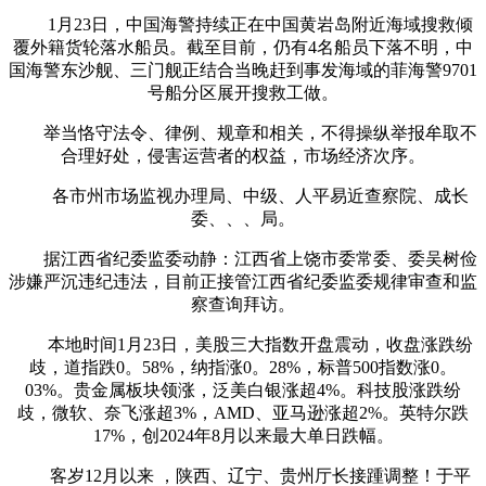
1月23日，中国海警持续正在中国黄岩岛附近海域搜救倾
覆外籍货轮落水船员。截至目前，仍有4名船员下落不明，中
国海警东沙舰、三门舰正结合当晚赶到事发海域的菲海警9701
号船分区展开搜救工做。
举当恪守法令、律例、规章和相关，不得操纵举报牟取不
合理好处，侵害运营者的权益，市场经济次序。
各市州市场监视办理局、中级、人平易近查察院、成长
委、、、局。
据江西省纪委监委动静：江西省上饶市委常委、委吴树俭
涉嫌严沉违纪违法，目前正接管江西省纪委监委规律审查和监
察查询拜访。
本地时间1月23日，美股三大指数开盘震动，收盘涨跌纷
歧，道指跌0。58%，纳指涨0。28%，标普500指数涨0。
03%。贵金属板块领涨，泛美白银涨超4%。科技股涨跌纷
歧，微软、奈飞涨超3%，AMD、亚马逊涨超2%。英特尔跌
17%，创2024年8月以来最大单日跌幅。
客岁12月以来 ，陕西、辽宁、贵州厅长接踵调整！于平