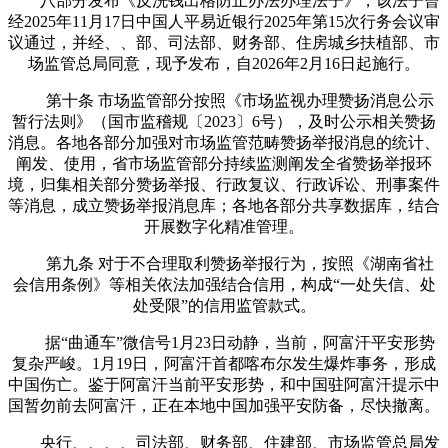
八部分发布《反洗钱出格防止办法办理法子》，该法子曾
经2025年11月17日中国人平易近银行2025年第15次行务会议审
议通过，并经、、部、司法部、财务部、住房城乡扶植部、市
场监管总局同意，现予发布，自2026年2月16日起施行。
第十条 市场监管部分按照《市场监视办理赞扬消息公示
暂行法则》（国市监稽规〔2023〕6号），及时公示相关赞扬
消息。各地各部分加强对市场监管范畴赞扬举报消息的统计、
阐发、使用，省市场监管部分持续监测阐发全省赞扬举报环
境，归集相关部分赞扬举报、行政复议、行政诉讼、刑事案件
等消息，成立赞扬举报消息库；各地各部分共享数据库，结合
开展数字化精准管理。
第九条 对于不合理取利赞扬举报行为，按照《湖南省社
会信用条例》等相关依法加强结合信用，构成“一处失信、处
处受限”的信用监管款式。
据“曲通车”微信号1月23日动静，当前，阿富汗平安形势
复杂严峻。1月19日，阿富汗首都喀布尔发生爆炸事务，形成
中国伤亡。鉴于阿富汗当前平安形势，和中国驻阿富汗提示中
国暂勿前去阿富汗，正在本地中国加强平安防备，尽快撤离。
央行、、、、司法部、财务部、住建部、市场监管总局发