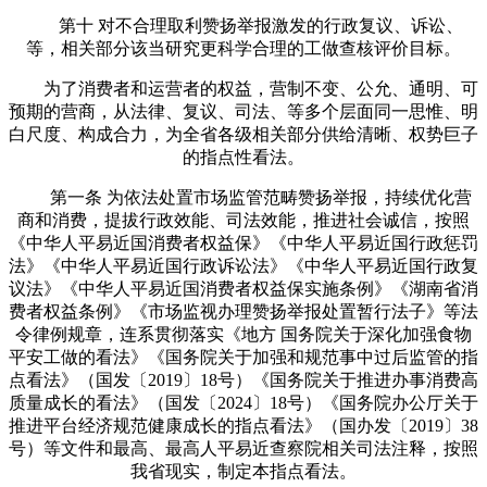
第十 对不合理取利赞扬举报激发的行政复议、诉讼、
等，相关部分该当研究更科学合理的工做查核评价目标。
为了消费者和运营者的权益，营制不变、公允、通明、可
预期的营商，从法律、复议、司法、等多个层面同一思惟、明
白尺度、构成合力，为全省各级相关部分供给清晰、权势巨子
的指点性看法。
第一条 为依法处置市场监管范畴赞扬举报，持续优化营
商和消费，提拔行政效能、司法效能，推进社会诚信，按照
《中华人平易近国消费者权益保》《中华人平易近国行政惩罚
法》《中华人平易近国行政诉讼法》《中华人平易近国行政复
议法》《中华人平易近国消费者权益保实施条例》《湖南省消
费者权益条例》《市场监视办理赞扬举报处置暂行法子》等法
令律例规章，连系贯彻落实《地方 国务院关于深化加强食物
平安工做的看法》《国务院关于加强和规范事中过后监管的指
点看法》（国发〔2019〕18号）《国务院关于推进办事消费高
质量成长的看法》（国发〔2024〕18号）《国务院办公厅关于
推进平台经济规范健康成长的指点看法》（国办发〔2019〕38
号）等文件和最高、最高人平易近查察院相关司法注释，按照
我省现实，制定本指点看法。