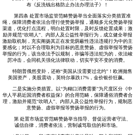
布《反洗钱出格防止办法办理法子》！
第四条 处置市场监管范畴赞扬举当全面落实分类措置准
绳，保障消费者依法合理行使赞扬举报，通顺多元化赞扬举报
渠道，优化打点流程，明白处置时限，及时反馈处置成果；激
励并规范“吹哨人”、内部人及公益性举报行为，成立健全举报
激励取机制，充实阐扬其正在发觉荫蔽性违法违规行为中的主
要感化；对以不合理取利为目标的恶意赞扬、虚假举报等赞扬
举报的行为，该当依法予以规制，诈骗等违法犯为的，依法峻
厉冲击，会同机关强化法律联动，切实平安不变的消费。
特朗普俄然变卦，还称“美国从没需要过北约”！欧洲抛售
美国资产，美股震动，英特尔暴跌17%，金价银价狂飙。
二是实施分类措置。以“为糊口消费需要”为尺度区分《中
华人平易近国消费者权益保》的合用范畴，保障通俗消费者合
理，激励并规范“吹哨人”、内部人及公益性举报行为，规制恶
意赞扬、虚假举报等赞扬举报的行为。
第 处置市场监管范畴赞扬举当指导、督促运营者守法、
诚信自律，消费者依法，营制诚笃取信的和市场。