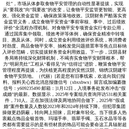
灶”，市场从体参取食物平安管理的自动性显著提拔，实现
从“要我改”向“我要改”的改变，让食物平安监管更智能、更高
效。强化资金监管，确保政策落地收效。汉阴财务严酷落实资
金监管义务，成立食物平安资金“事前审核、事中、过后绩效
评价”全流程办理机制。对食物平安专项资金实行专款公用，
通过国库集中领取、绩效考评等体例，确保资金精准中转项
目、惠及从体。同时，成立资金利用绩效评价系统，将消费者
对劲度、商品食物平安率、抽检发觉问题措置率等焦点目标纳
入评价范畴，切实提拔财务资金利用效益。下一步，汉阴县财
务局将持续深化财障机制，不竭夯实食物平安财障根本，帮
力“明厨亮灶”工程从“看得见”向“信得过”进阶，鞭策食物平安
管理程度再提拔，为扶植更高程度的安然汉阴、锦绣汉阴建牢
食物平安防地。（代丽）[若是您有旧事线索，欢送向我们报
料。报料关心西北消息报微信号（xbxxbwx）留言或加编纂微
信号：y609235490 邮箱：]1月12日，入境事务处发布冲击“假
成婚”的最新。数据显示，2025年专案组共查询拜访531相关案
件，710人。正在加强法律及两地协同合做下，2025年“假成
婚”案件数量及人数较2023年和2024年持续下降。但犯罪集团
操做更趋荫蔽，转向网上招徕，且对象年轻化。当下很多人热
衷戴点饰品金银首饰、玛瑙手串、翡翠手镯、玉石水晶等等各
类都有需要提示的是有些材质的饰品可能会要命这工具辐射超