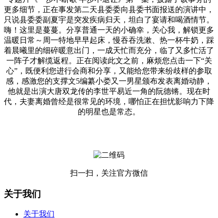
更多细节，正在事发第二天县委委向县委书面报送的演讲中，
只说县委委副夏宇是突发疾病归天，坦白了宴请和喝酒情节。
嗨！这里是蔓蔓。分享普通一天的小确幸，关心我，解锁更多
温暖日常～周一特地早早起床，慢吞吞洗漱、热一杯牛奶，踩
着晨曦里的细碎暖意出门，一成天忙而充分，临了又多忙活了
一阵子才解缆返程。正在阅读此文之前，麻烦您点击一下“关
心”，既便利您进行会商和分享，又能给您带来纷歧样的参取
感，感激您的支撑文5编纂小娄又一男星颁布发表离婚动静，
他就是出演大唐双龙传的李世平易近一角的阮德锵。现在时
代，夫妻离婚曾经是很常见的环境，哪怕正在担忧影响力下降
的明星也是常态。
扫一扫，关注官方微信
关于我们
关于我们