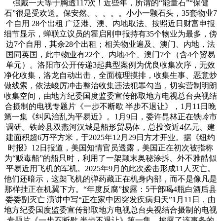
强戴一天等于胸透117次！近些年，所谓的“能量石”“保健
石”很是受欢送。保安然。。。。。小小一颗石头，35套物业7
个自用 28个出租 广泛港、澳、内地取法、按照近日财富申报
细节显示，蝉联立议员的霍启刚申报持有35个物业为最多，傍
边7个自用，其余28个出租；相关物业遍及、澳门、内地，法
国同英国，此中物业有22个、内地4个、澳门7个（含4个贸易
单元）。洛阳市公开传递3起典型案例为优良收集次序，无效
净化收集，洛龙自动出击，全面梳理摸排，收集生事、恶意炒
做线索，依法峻厉冲击整治收集违法犯罪勾当，切实营制明朗
收集空间，由地方纪委国度监委宣传部取地方电视总台央视结
合摄制的电视专题片《一步不断歇 半步不退让》，1月11日晚
第一集《纠风治乱为平易近》。1月9日，委许昆林正在铁岭市
调研。铁岭县双燕河汉城是船形贸易体，总投资近4亿元、建
建面积超6万平方米，于2025年12月29日方才开业。据《纽约
时报》12日报道，美国知情官员透露，美国正在初次被指称
为“贩毒船”的船只时，利用了一架颠末奥秘涂拆、外不雅酷似
平易近用飞机的军机。2025年9月的此次袭击形成11人灭亡。
他们还暗示，这架飞机的弹药藏正在机身内部，而不是像凡是
那样挂正在机翼下方。“年度反腐”披露：5干部喝4瓶白酒后县
委委副灭亡 演讲中写“正在家中因突发疾病归天”1月11日，由
地方纪委国度监委宣传部取地方电视总台央视结合摄制的电视
专题片《一步不断歇 半步不退让》第一集，披露了该事务的