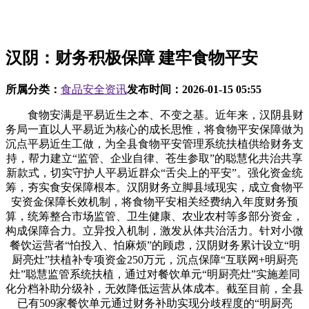
汉阴：财务积极保障 建牢食物平安
所属分类：
食品安全资讯
发布时间：
2026-01-15 05:55
食物安满是平易近生之本、不变之基。近年来，汉阴县财
务局一直以人平易近为核心的成长思惟，将食物平安保障做为
沉点平易近生工做，为全县食物平安管理系统扶植供给财务支
持，帮力建立“监管、企业自律、苍生参取”的聪慧化共治共享
新款式，切实守护人平易近群众“舌尖上的平安”。强化资金统
筹，夯实食安保障根本。汉阴财务立脚县域现实，成立食物平
安资金保障长效机制，将食物平安相关经费纳入年度财务预
算，统筹整合市场监管、卫生健康、农业农村等多部分资金，
构成保障合力。立异投入机制，激发从体共治活力。针对小微
餐饮运营者“怕投入、怕麻烦”的顾虑，汉阴财务累计设立“明
厨亮灶”扶植补专项资金250万元，沉点保障“互联网+明厨亮
灶”聪慧监管系统扶植，通过对餐饮单元“明厨亮灶”实施差同
化分档补助分级补，无效降低运营从体成本。截至目前，全县
已有509家餐饮单元通过财务补助实现分歧程度的“明厨亮