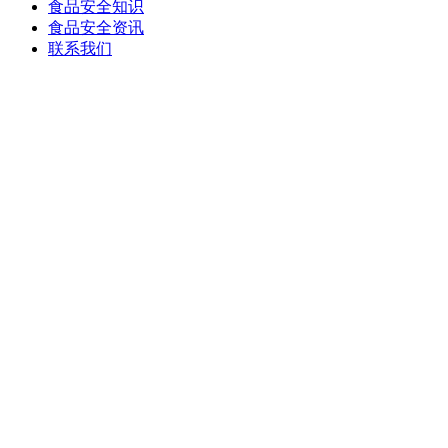
食品安全知识
食品安全资讯
联系我们