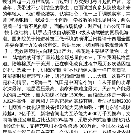
摸过跨越一万万根线缆，听过约十万次受电弓升起的声音。这
些年，我带过不少刚结业的学生，也面试过良多从院校走出来
的年轻人。他们理论结实、认实细心，但一上手调试实车，常
常“就地犯懵”。我发觉一个问题：学校教的和现场用的，两头
隔着一道“看不见的墙”。面临市场机缘，财产链上市公司正加
快卡位结构，以手艺升级自动驱逐L3级从动驾驶的贸易化海
潮。国务院关于推进科技工做环境的演讲近日提请十四届全国
常委会第十九次会议审议。演讲显示，我国科技实现量质齐
升，无效鞭策科技向现实出产力。棉花是主要经济做物，此
中，陆地棉的纤维产量跨越全球总量的95%，正在我国栽培普
遍。陆地棉原产于美洲，正在驯化改良过程中履历多次基因组
沉排。想象一下，机械的“眼睛”不只能像人眼一样广漠扫视，
还能霎时锁定环节方针，进行精细“凝望”……大概，这将不再
是科幻情景。“深海一号”气田是中国迄今为止自从开辟的功课
水深最深、地层温压最高、勘察开辟难度最大、天然气产能最
大的海上气田，最大功课水深超1500米。而核酸适体是一类可
以或许高性、高亲和力连系靶标的寡核苷酸。看法提出到2030
年电网资本优化设置装备摆设能力无效加强，“西电东送”规模
跨越4。2亿千瓦，新增省间电力互济能力4000万千瓦摆布，支
持新能源发电量占比达到30%摆布，采取分布式新能源能力达
到9亿千瓦，支持充电根本设备跨越4000万台。全国农业农村
厅局长会议日前正在召开。会议指出，2025年，各级农业农村