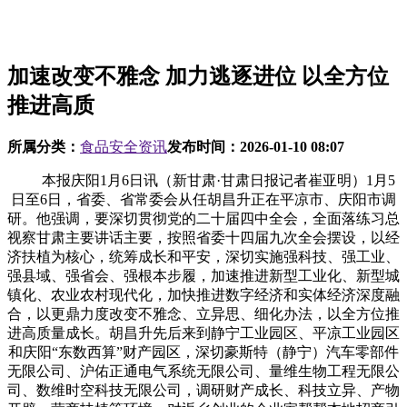
加速改变不雅念 加力逃逐进位 以全方位
推进高质
所属分类：
食品安全资讯
发布时间：
2026-01-10 08:07
本报庆阳1月6日讯（新甘肃·甘肃日报记者崔亚明）1月5
日至6日，省委、省常委会从任胡昌升正在平凉市、庆阳市调
研。他强调，要深切贯彻党的二十届四中全会，全面落练习总
视察甘肃主要讲话主要，按照省委十四届九次全会摆设，以经
济扶植为核心，统筹成长和平安，深切实施强科技、强工业、
强县域、强省会、强根本步履，加速推进新型工业化、新型城
镇化、农业农村现代化，加快推进数字经济和实体经济深度融
合，以更鼎力度改变不雅念、立异思、细化办法，以全方位推
进高质量成长。胡昌升先后来到静宁工业园区、平凉工业园区
和庆阳“东数西算”财产园区，深切豪斯特（静宁）汽车零部件
无限公司、沪佑正通电气系统无限公司、量维生物工程无限公
司、数维时空科技无限公司，调研财产成长、科技立异、产物