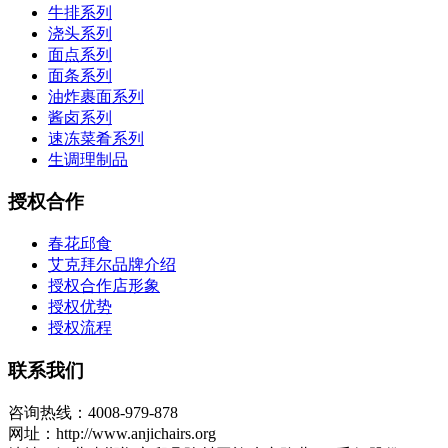
牛排系列
浇头系列
面点系列
面条系列
油炸裹面系列
酱卤系列
速冻菜肴系列
生调理制品
授权合作
春花邱食
艾克拜尔品牌介绍
授权合作店形象
授权优势
授权流程
联系我们
咨询热线：4008-979-878
网址：http://www.anjichairs.org