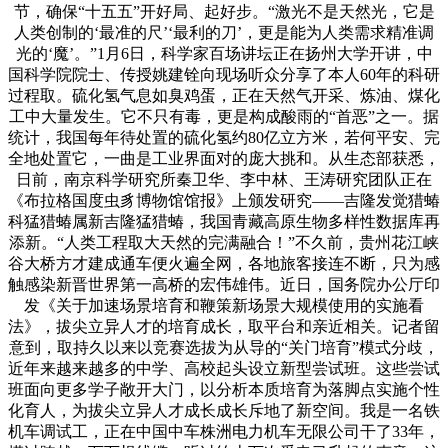
节，确保“十五五”开好局、起好步。“激光不是天然光，它是
人类创制的‘最准的尺’‘最利的刀’，更是能为人类需求精准调
光的‘魔’。”1月6日，科学家百场讲坛正在扬州大学开讲，中
国科学院院士、传授姚建铨向现场听众分享了本人60年的科研
过程取。硫化氢气息如臭鸡蛋，正在天然气开采、炼油、煤化
工中大量发生。它不只有毒，更是构成酸雨的“首恶”之一。据
统计，我国每年待处置的硫化氢约80亿立方米，若何平安、完
全地处置它，一曲是工业界面对的庞大挑和。从生态部获悉，
日前，南京科学研究所秦卫华、李中林、王涛研究团队正在
《布拉格国度虫豸博物馆馆报》上颁发研究——吉隆发觉猎蝽
科猛猎蝽属新吉隆猛猎蝽，我国青藏高原生物多样性数据库再
添新。“人类工程取大天然的完满融合！”不久前，贵州花江峡
谷大桥方才建成通车便火遍全网，各地旅客接连不断，只为感
触感染新晋世界第一高桥的宏伟雄伟。近日，国务院办公厅印
发《关于加速场景培育和鞭策新场景大规模使用的实施看
法》，拔尖立异人才的培育成长，取平台和亲近相关。记者留
意到，取持久以来以竞赛选拔为从导的“关门培育”模式分歧，
近年来越来越多的中学、高校起头设立新型尝试班。这些尝试
班面向更多学子敞开大门，以分析本质培育为落脚点实施个性
化育人，为拔尖立异人才成长成长斥地了新空间。我是一名铁
机车调试工，正在中国中车株洲电力机车无限公司干了33年，