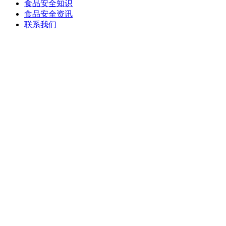
食品安全知识
食品安全资讯
联系我们