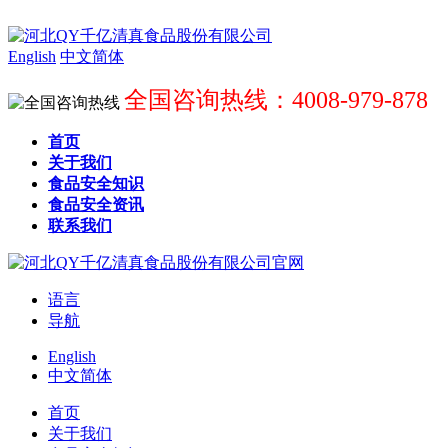
English
中文简体
全国咨询热线：4008-979-878
首页
关于我们
食品安全知识
食品安全资讯
联系我们
语言
导航
English
中文简体
首页
关于我们