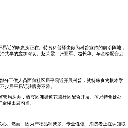
易近的职责所正在。特食科普驿坐做为科普宣传的前沿阵地，
治共享的愈加深切。赵荣霞、张亚军、赵长华、车金楼配合启
。
部分工做人员面向社区居平易近开展科普，就特殊食物根本学
不少居平易近驻脚旁不雅。
监管局从办，栖霞区洲街道花圃社区配合开展。省局特食处处
车金楼出席勾当。
心。然而，因为产物品种繁多、专业性强，消费者正在认知取