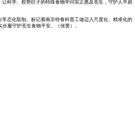
，让科学、权势巨子的特殊食物学问实正惠及苍生，守护人平易
向常态化取制。标记着南京特食科普工做迈入尺度化、精准化的
实步履守护苍生食物平安。（张蕾）。