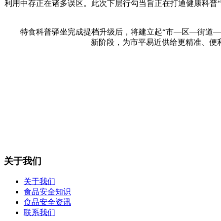
利用中存正在诸多误区。此次下层行勾当旨正在打通健康科普
特食科普驿坐完成提档升级后，将建立起“市—区—街道—社
新阶段，为市平易近供给更精准、便
关于我们
关于我们
食品安全知识
食品安全资讯
联系我们