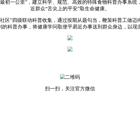
“最初一公里”，建立科学、规范、高效的特殊食物科普办事系统
近群众“舌尖上的平安”取生命健康。
区”四级联动科普收集，通过按期从题勾当，鞭策科普工做迈
利的科普办事，将健康学问取便平易近办事送到群众身边，以现
扫一扫，关注官方微信