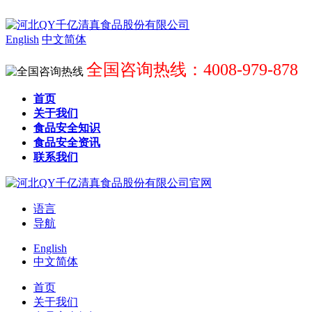
English
中文简体
全国咨询热线：4008-979-878
首页
关于我们
食品安全知识
食品安全资讯
联系我们
语言
导航
English
中文简体
首页
关于我们