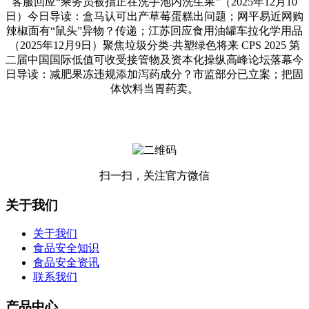
客服回应“乘务员被指正在洗手池内洗生果”（2025年12月10
日）今日导读：盒马认可出产草莓蛋糕出问题；网平易近网购
辣椒面有“鼠头”异物？传递；江苏回应食用油罐车拉化学用品
（2025年12月9日）聚焦垃圾分类·共塑绿色将来 CPS 2025 第
二届中国国际低值可收受接管物及资本化操纵高峰论坛落幕今
日导读：减肥果冻违规添加泻药成分？市监部分已立案；把固
体饮料当胃药卖。
扫一扫，关注官方微信
关于我们
关于我们
食品安全知识
食品安全资讯
联系我们
产品中心