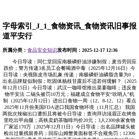
字母索引_J_1_食物资讯_食物资讯旧事报
道平安行
所属分类：
食品安全知识
发布时间：
2025-12-17 12:36
今日导读：同仁堂回应南极磷虾油涉嫌制假；麦当劳回应
跌价；警方传递3名员工会餐喝酒中毒（2025年12月16日）今
日导读：央视陈皮市场乱象 传递；南极磷虾油磷脂含量为0，
出名品牌疑似制假；吃固体杨枝甘露后不适若何缓解？（2025
年12月15日）今日导读：武汉一咖啡馆推出菜薹咖啡；违反食
物平安法 二锅头被罚10万元；福建成立食物平安“吹哨人”机
制（2025年12月12日）进出口食物一周（12。8-12。12）看点
2025年11月份美国FDA进口我国食物环境（11月汇总） 我国
两批次辣椒出口遭拒且将被今日导读：查询拜访须眉正在烤鱼
里吃出甲由腿；高铁卖奶茶咖啡均价20元；3人2300余家食物
厂家近170万（2025年12月11日）今日导读：出名品牌罐头被
检出过量残留兽药；回应山姆蟹黄面标签不合规免罚；12306