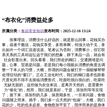
“布衣化”消费益处多
所属分类：
食品安全知识
发布时间：
2025-12-16 13:24
按事理说，消费没什么好说的，就是那么回事，花钱买办
事，或者干脆说，花钱买享受，多简单啊，何须大动干戈，拿
出如许一个词汇说道说道。笔者认为否则，消费事小，但它联
系关系的工具却远弘远于我们的想象，静下来品一品，就会有
社会彰显出来。回头看看，我们所处的糊口，交通拥堵是问
题，公事、贸易是问题。若是我们每小我能从消费的角度去调
整一下本人的习惯，大概，所谓的问题会被打开一扇能够帮帮
处理症结的“窗口”。正在工业化时代，我们的糊口逃求也跟着
尺度化而不得不去面临消费形式，吃面吃很白很白的，吃菜吃
无缺无损的，这些做为农业来说，是离开天然的，是需要外
力“催化”的，然而，我们就是喜好，于是，添加剂等等呈现
了，接下来，添加剂的几多，保质期多长，一旦有问题，食物
问题随之而来。插手，我们多一点天然的“包涵”，大概，我们
花的少，吃的也未必差。食物愈加平安了，陪伴而来的是身体