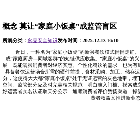
概念 莫让“家庭小饭桌”成监管盲区
所属分类：
食品安全知识
发布时间：
2025-12-13 16:10
近日，一种名为“家庭小饭桌”的新兴餐饮模式悄悄走红。
成“家庭厨房—同城客群”的短链供应收集。“家庭小饭桌”
展，既能满脚消费者对经济实惠、个性化餐饮的需求，也为有
具备餐饮运营场合所需的硬件前提，食材采购、加工、储存运
分，这使得大大都“家庭小饭桌”处于无证运营的灰色地带，
空间。监管部分应及时完美相关规范，明白准入门槛、摸索成
好运营者实名认证取天分公示，通顺消费者评价赞扬渠道，操
费者权益又推进新业态