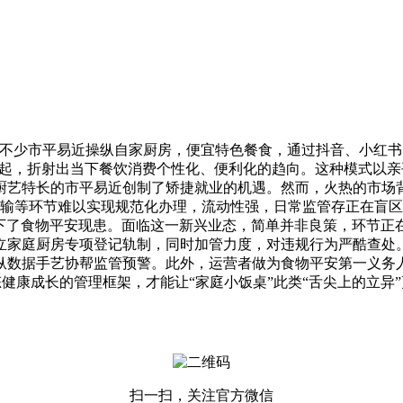
不少市平易近操纵自家厨房，便宜特色餐食，通过抖音、小红书
的兴起，折射出当下餐饮消费个性化、便利化的趋向。这种模式以
厨艺特长的市平易近创制了矫捷就业的机遇。然而，火热的市场
输等环节难以实现规范化办理，流动性强，日常监管存正在盲区
埋下了食物平安现患。面临这一新兴业态，简单并非良策，环节正
立家庭厨房专项登记轨制，同时加管力度，对违规行为严酷查处
纵数据手艺协帮监管预警。此外，运营者做为食物平安第一义务
健康成长的管理框架，才能让“家庭小饭桌”此类“舌尖上的立异
扫一扫，关注官方微信