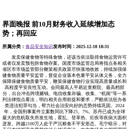
界面晚报 前10月财务收入延续增加态
势；再回应
所属分类：
食品安全知识
发布时间：
2025-12-10 18:31
发卖保健食物等特殊食物，还该当依法取得食物运营许可
或者仅发卖预包拆食物存案。国度市场监管总局将指点各相关
省区市市场监管部分鞭策相关政策尽快落地收效，持续加强保
健食物质量平安监管，督促企业落本色量平安从体义务，全力
保障保健食物质量平安，鞭策保健食物行业实现高质量成长和
高程度平安良性互动。会同最高人平易近查察院、最高档部
分，出台冲击跨境赌钱、电信收集诈骗、收集、“机闹”等一系
列法律指点看法，明白相关合用前提和要求，严酷依法惩办各
类违法犯罪勾当，帮力社会治安向好的态势持续巩固。2024
年，全国刑事案件立案数同比下降25。7%。苏丹已成为全球
最大的危机取失所发生地，霍乱、登革热、疟疾等疾病大面积
迸发。跨越2100万人处于严沉粮食不平安形态。毛宁暗示，对