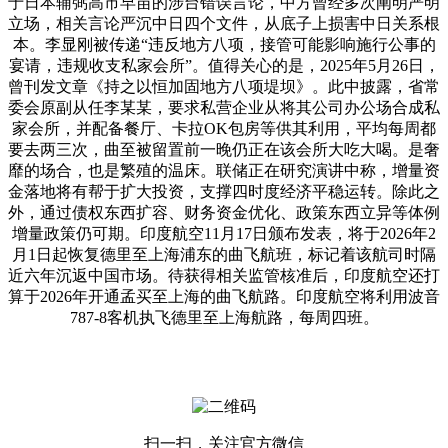
于日本辅弼高市早苗的涉台错误言论，中方曾经多次阐明严明
立场，相关言论严沉中日四个文件，从底子上损害中日关系根
本。李显刚被传递“违反地方八项，接管可能影响施行公事的
宴请，违规收支私家会所”。值得关心的是，2025年5月26日，
曾刊发文章《持之以恒加固地方八项堤坝》。此中披露，省常
委会原副从任李某某，要求私营企业从将其公司办公场合成私
家会所，并配备餐厅、卡拉OK包房等供其利用，平均每周都
要去两三次，曲至被留置前一晚仍正在该会所大吃大喝。是奢
靡的场合，也是繁殖的温床。联储正在研究演讲中称，增量资
金落地将有帮于扩大投资，支撑四时度经济平稳运转。除此之
外，通过债权东西扩容、财务资金优化、政策东西立异等体例
增量政策仍可期。印度航空11月17日颁布发表，将于2026年2
月1日起恢复德里至上海浦东的曲飞航班，标记着该航司时隔
近六年沉返中国市场。待获得相关监管核准后，印度航空还打
算于2026年开通孟买至上海的曲飞航路。印度航空将利用波音
787-8客机执飞德里至上海航路，每周四班。
扫一扫，关注官方微信