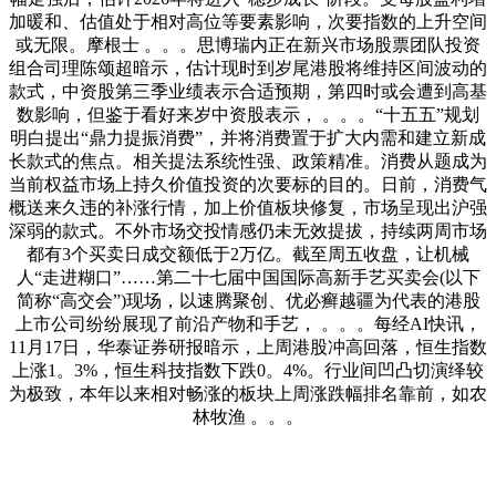
加暖和、估值处于相对高位等要素影响，次要指数的上升空间
或无限。摩根士 。。。思博瑞内正在新兴市场股票团队投资
组合司理陈颂超暗示，估计现时到岁尾港股将维持区间波动的
款式，中资股第三季业绩表示合适预期，第四时或会遭到高基
数影响，但鉴于看好来岁中资股表示， 。。。“十五五”规划
明白提出“鼎力提振消费”，并将消费置于扩大内需和建立新成
长款式的焦点。相关提法系统性强、政策精准。消费从题成为
当前权益市场上持久价值投资的次要标的目的。日前，消费气
概送来久违的补涨行情，加上价值板块修复，市场呈现出沪强
深弱的款式。不外市场交投情感仍未无效提拔，持续两周市场
都有3个买卖日成交额低于2万亿。截至周五收盘，让机械
人“走进糊口”……第二十七届中国国际高新手艺买卖会(以下
简称“高交会”)现场，以速腾聚创、优必癣越疆为代表的港股
上市公司纷纷展现了前沿产物和手艺， 。。。每经AI快讯，
11月17日，华泰证券研报暗示，上周港股冲高回落，恒生指数
上涨1。3%，恒生科技指数下跌0。4%。行业间凹凸切演绎较
为极致，本年以来相对畅涨的板块上周涨跌幅排名靠前，如农
林牧渔 。。。