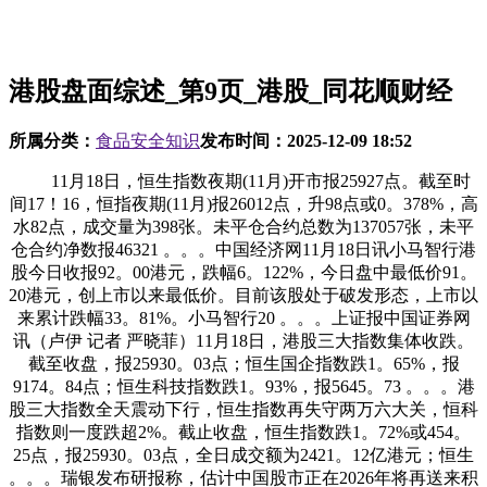
港股盘面综述_第9页_港股_同花顺财经
所属分类：
食品安全知识
发布时间：
2025-12-09 18:52
11月18日，恒生指数夜期(11月)开市报25927点。截至时
间17！16，恒指夜期(11月)报26012点，升98点或0。378%，高
水82点，成交量为398张。未平仓合约总数为137057张，未平
仓合约净数报46321 。。。中国经济网11月18日讯小马智行港
股今日收报92。00港元，跌幅6。122%，今日盘中最低价91。
20港元，创上市以来最低价。目前该股处于破发形态，上市以
来累计跌幅33。81%。小马智行20 。。。上证报中国证券网
讯（卢伊 记者 严晓菲）11月18日，港股三大指数集体收跌。
截至收盘，报25930。03点；恒生国企指数跌1。65%，报
9174。84点；恒生科技指数跌1。93%，报5645。73 。。。港
股三大指数全天震动下行，恒生指数再失守两万六大关，恒科
指数则一度跌超2%。截止收盘，恒生指数跌1。72%或454。
25点，报25930。03点，全日成交额为2421。12亿港元；恒生
。。。瑞银发布研报称，估计中国股市正在2026年将再送来积