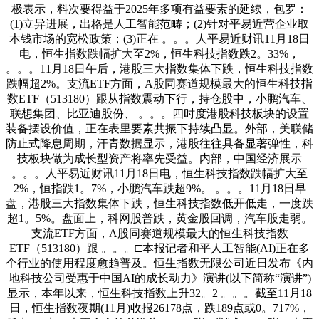
极表示，料次要得益于2025年多项有益要素的延续，包罗：
(1)立异进展，出格是人工智能范畴；(2)针对平易近营企业取
本钱市场的宽松政策；(3)正在 。。。人平易近财讯11月18日
电，恒生指数跌幅扩大至2%，恒生科技指数跌2。33%，
。。。11月18日午后，港股三大指数集体下跌，恒生科技指数
跌幅超2%。支流ETF方面，A股同赛道规模最大的恒生科技指
数ETF（513180）跟从指数震动下行，持仓股中，小鹏汽车、
联想集团、比亚迪股份、 。。。四时度港股科技板块的设置
装备摆设价值，正在表里要素共振下持续凸显。外部，美联储
防止式降息周期，汗青数据显示，港股往往具备显著弹性，科
技板块做为成长型资产将率先受益。内部，中国经济展示
。。。人平易近财讯11月18日电，恒生科技指数跌幅扩大至
2%，恒指跌1。7%，小鹏汽车跌超9%。 。。。11月18日早
盘，港股三大指数集体下跌，恒生科技指数低开低走，一度跌
超1。5%。盘面上，科网股普跌，黄金股回调，汽车股走弱。
支流ETF方面，A股同赛道规模最大的恒生科技指数
ETF（513180）跟 。。。□本报记者和平人工智能(AI)正在多
个行业的使用程度愈趋普及。恒生指数无限公司近日发布《内
地科技公司受惠于中国AI的成长动力》演讲(以下简称“演讲”)
显示，本年以来，恒生科技指数上升32。2 。。。截至11月18
日，恒生指数夜期(11月)收报26178点，跌189点或0。717%，