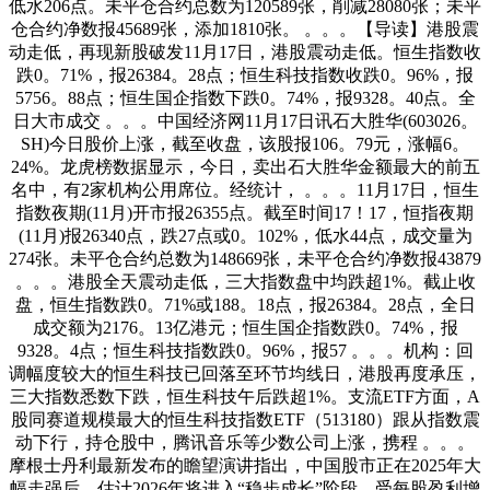
低水206点。未平仓合约总数为120589张，削减28080张；未平
仓合约净数报45689张，添加1810张。 。。。【导读】港股震
动走低，再现新股破发11月17日，港股震动走低。恒生指数收
跌0。71%，报26384。28点；恒生科技指数收跌0。96%，报
5756。88点；恒生国企指数下跌0。74%，报9328。40点。全
日大市成交 。。。中国经济网11月17日讯石大胜华(603026。
SH)今日股价上涨，截至收盘，该股报106。79元，涨幅6。
24%。龙虎榜数据显示，今日，卖出石大胜华金额最大的前五
名中，有2家机构公用席位。经统计， 。。。11月17日，恒生
指数夜期(11月)开市报26355点。截至时间17！17，恒指夜期
(11月)报26340点，跌27点或0。102%，低水44点，成交量为
274张。未平仓合约总数为148669张，未平仓合约净数报43879
。。。港股全天震动走低，三大指数盘中均跌超1%。截止收
盘，恒生指数跌0。71%或188。18点，报26384。28点，全日
成交额为2176。13亿港元；恒生国企指数跌0。74%，报
9328。4点；恒生科技指数跌0。96%，报57 。。。机构：回
调幅度较大的恒生科技已回落至环节均线日，港股再度承压，
三大指数悉数下跌，恒生科技午后跌超1%。支流ETF方面，A
股同赛道规模最大的恒生科技指数ETF（513180）跟从指数震
动下行，持仓股中，腾讯音乐等少数公司上涨，携程 。。。
摩根士丹利最新发布的瞻望演讲指出，中国股市正在2025年大
幅走强后，估计2026年将进入“稳步成长”阶段。受每股盈利增