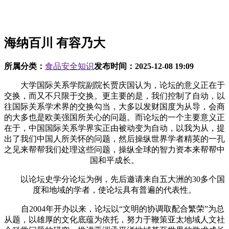
海纳百川 有容乃大
所属分类：
食品安全知识
发布时间：
2025-12-08 19:09
大学国际关系学院副院长贾庆国认为，论坛的意义正在于
交换，而又不只限于交换。更主要的是，我们控制了自动，以
往国际关系学术界的交换勾当，大多以发财国度为从导，会商
的大多也是欧美强国所关心的问题。而论坛的一个主要意义正
在于，中国国际关系学界实正由被动变为自动，以我为从，提
出了我们中国人所关怀的问题，然后操纵世界学者精英的一孔
之见来帮帮我们处理这些问题，操纵全球的智力资本来帮帮中
国和平成长。
以论坛史学分论坛为例，先后邀请来自五大洲的30多个国
度和地域的学者，使论坛具有普遍的代表性。
自2004年开办以来，论坛以“文明的协调取配合繁荣”为总
从题，以雄厚的文化底蕴为依托，努力于鞭策亚太地域人文社