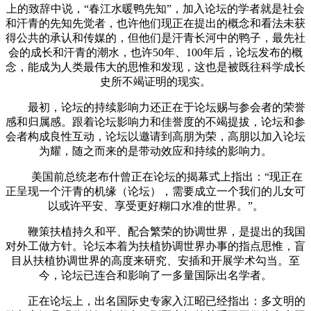
上的致辞中说，“春江水暖鸭先知”，加入论坛的学者就是社会
和汗青的先知先觉者，也许他们现正在提出的概念和看法未获
得公共的承认和传媒的，但他们是汗青长河中的鸭子，最先社
会的成长和汗青的潮水，也许50年、100年后，论坛发布的概
念，能成为人类最伟大的思惟和发现，这也是被既往科学成长
史所不竭证明的现实。
最初，论坛的持续影响力还正在于论坛赐与参会者的荣誉
感和归属感。跟着论坛影响力和佳誉度的不竭提拔，论坛和参
会者构成良性互动，论坛以邀请到高朋为荣，高朋以加入论坛
为耀，随之而来的是带动效应和持续的影响力。
美国前总统老布什曾正在论坛的揭幕式上指出：“现正在
正呈现一个汗青的机缘（论坛），需要成立一个我们的儿女可
以或许平安、享受更好糊口水准的世界。”。
鞭策扶植持久和平、配合繁荣的协调世界，是提出的我国
对外工做方针。论坛本着为扶植协调世界办事的指点思惟，盲
目从扶植协调世界的高度来研究、安插和开展学术勾当。至
今，论坛已连合和影响了一多量国际出名学者。
正在论坛上，出名国际史专家入江昭已经指出：多文明的