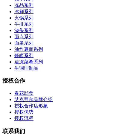
冻品系列
冰鲜系列
火锅系列
牛排系列
浇头系列
面点系列
面条系列
油炸裹面系列
酱卤系列
速冻菜肴系列
生调理制品
授权合作
春花邱食
艾克拜尔品牌介绍
授权合作店形象
授权优势
授权流程
联系我们