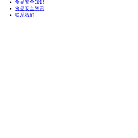
食品安全知识
食品安全资讯
联系我们