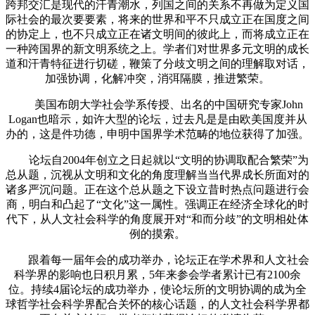
跨邦交汇是现代的汗青潮水，列国之间的关系不再做为定义国
际社会的最次要要素，将来的世界和平不只成立正在国度之间
的协定上，也不只成立正在诸文明间的彼此上，而将成立正在
一种跨国界的新文明系统之上。学者们对世界多元文明的成长
道和汗青特征进行切磋，鞭策了分歧文明之间的理解取对话，
加强协调，化解冲突，消弭隔膜，推进繁荣。
美国布朗大学社会学系传授、出名的中国研究专家John
Logan也暗示，如许大型的论坛，过去凡是是由欧美国度并从
办的，这是件功德，申明中国界学术范畴的地位获得了加强。
论坛自2004年创立之日起就以“文明的协调取配合繁荣”为
总从题，沉视从文明和文化的角度理解当当代界成长所面对的
诸多严沉问题。正在这个总从题之下设立昔时热点问题进行会
商，明白和凸起了“文化”这一属性。强调正在经济全球化的时
代下，从人文社会科学的角度展开对“和而分歧”的文明相处体
例的摸索。
跟着每一届年会的成功举办，论坛正在学术界和人文社会
科学界的影响也日积月累，5年来参会学者累计已有2100余
位。持续4届论坛的成功举办，使论坛所的文明协调的成为全
球哲学社会科学界配合关怀的核心话题，的人文社会科学界都