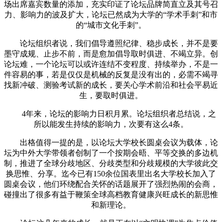
场出席嘉宾数量的添加，充实印证了论坛品牌简直立及其号召
力、影响力的波及扩大，论坛已然成为大学的“学术手刺”和市
的“城市文化手刺”。
论坛组织者说，我们倡导遵照纪律、稳步成长，并不是要
墨守成规、止步不前，而是愈加倡导取时俱进、不竭立异。创
论坛难，一个论坛可以或许连结不变程度、持续举办，不是一
件容易的事，若是仅仅是机械的反复是没有出的，必需不竭寻
找新冲破、测验考试新的成长，要关心学术前沿和社会平易近
生，要取时俱进。
4年来，论坛的影响力日积月累。论坛组织者总结说，之
所以能发生持续的影响力，次要有这么4条。
出格值得一提的是，以论坛大学校长圆桌会议为载体，论
坛为中外大学带领者创制了一个按期会晤、平等交换的多边机
制，推进了全球分歧地区、分歧类型和分歧规模的大学彼此交
换思惟、分享。迄今已有150余位国表里出名大学校长加入了
圆桌会议，他们环绕配合关怀的话题展开了强烈热闹的会商，
碰撞出了很多有益于鞭策全球高档教育健康兴旺成长的新思惟
和新理论。