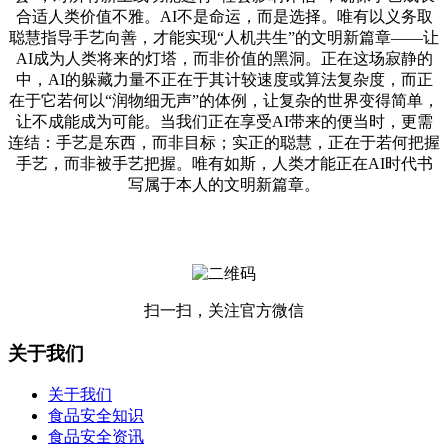
合适人类价值不雅。AI不是命运，而是选择。唯有以义务取
聪慧指导手艺向善，才能实现“人机共生”的文明新篇章——让
AI成为人类将来的灯塔，而非价值的黑洞。正在这场寂静的
中，AI的躲藏力量不正在于其计较速度或算法复杂度，而正
在于它若何以“润物细无声”的体例，让复杂的世界变得简单，
让不成能成为可能。当我们正在享受AI带来的便当时，更需
连结：手艺是东西，而非目标；实正的聪慧，正在于若何把握
手艺，而非被手艺把握。唯有如斯，人类才能正在AI时代书
写属于本人的文明新篇章。
扫一扫，关注官方微信
关于我们
关于我们
食品安全知识
食品安全资讯