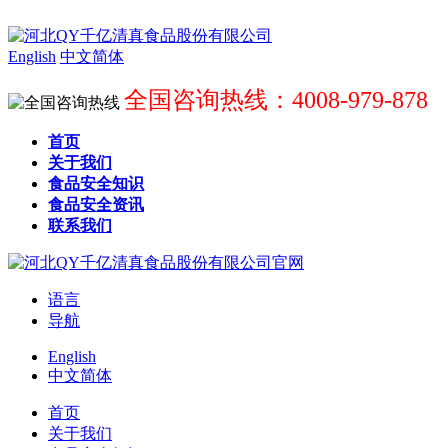
English
中文简体
全国咨询热线：4008-979-878
首页
关于我们
食品安全知识
食品安全资讯
联系我们
语言
导航
English
中文简体
首页
关于我们