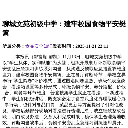
聊城文苑初级中学：建牢校园食物平安樊
篱
所属分类：
食品安全知识
发布时间：
2025-11-21 22:11
本报讯（郭富顺 郝凯）11月13日，聊城文苑初级中学
以“学生从体、实和赋能”为从题，组织开展餐厅评断取食物平
安变乱应急练习训练系列勾当，从沟通反馈取应急措置双维度
发力，建牢校园食物平安樊篱。正在餐厅评断环节，学校立异
奉行“学生阅卷”评价模式，通过匿名问卷发放、班级代表座谈
会、看法箱设置等多种形式，环绕食物平安、养分搭配、价钱
合、就餐等环节维度，普遍搜集学生实正在看法。评断过程
中，学生们积极讲话，既充实必定了食堂尺度化办理取暖心办
事行动，也针对餐品口胃、菜品更新等方面提出了针对性改
良。学校后勤部分现场对看法进行梳理汇总，成立细致整改台
账，明白改良办法、义务人和完成时限，确保学生合理落地收
效。评断勾当竣事后，食物平安变乱应急练习训练随即展开。