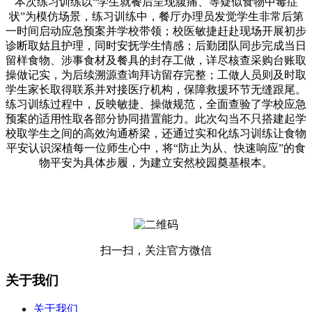
本次练习训练以“学生就餐后呈现腹痛、等疑似食物中毒症
状”为模仿场景，练习训练中，餐厅办理员发觉学生非常后第
一时间启动应急预案并学校带领；校医敏捷赶赴现场开展初步
诊断取姑且护理，同时安抚学生情感；后勤团队同步完成当日
留样食物、涉事食材及餐具的封存工做，详尽核查采购台账取
操做记实，为后续溯源查询拜访留存完整；工做人员则及时取
学生家长取得联系并对接医疗机构，保障救援环节无缝跟尾。
练习训练过程中，反映敏捷、操做规范，全面查验了学校应急
预案的适用性取各部分协同措置能力。此次勾当不只搭建起学
校取学生之间的高效沟通桥梁，还通过实和化练习训练让食物
平安认识深植每一位师生心中，将“防止为从、快速响应”的食
物平安为具体步履，为建立安然校园奠基根本。
扫一扫，关注官方微信
关于我们
关于我们