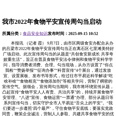
我市2022年食物平安宣传周勾当启动
所属分类：
食品安全知识
发布时间：
2025-09-15 10:52
本报讯 （记者 霞） 9月7日，由市区两级食安办配合从办
的吕梁市2022年食物平安宣传周勾当正在离石区七里滩美特好
广场启动。此次宣传周勾当的从题是“共创食安新成长 共享夸
姣重生活”，旨正在普及食物平安法令律例和食物平安科学学
问，指导消费者消费、合理。勾当现场，从办方设置了“你点
我检”“赞扬举报”“征询办事”“科普宣传”4个展台，通过发放
宣、设置展板、发布书等形式，给过往市平易近科学解读“吃
啥补啥”“食物相克”“食物添加剂”等相关学问，营制了稠密的
宣传空气。据领会，宣传周勾当期间，我市将环绕宣传从题，
凸起宣传“食物平安人人有责、共治共享”的，持续开展食物平
安管理、“八进”宣传、食物运营“一票通”办理、部分从题日等
系列宣传勾当，切实守护全市人平易近“舌尖上的平安”。“我
们要进一步遵照‘四个最严’，守住食物平安底线；要落实党政
同责，鞭策企业诚法，营制人人参取、共建共享食物平安的优