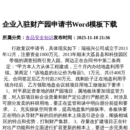
企业入驻财产园申请书Word模板下载
所属分类：
食品安全知识
发布时间：
2025-11-10 21:36
行政复议申请书，具体现实如下：瑞福兴公司成立于2013
年12月，注册资金1000万元。2013年颠末大荔县县和科技园区
带领的调查招商引资入园。两边正在合同书中第二条商
定：“甲方本人方从体工程建成，三个月内办结地盘利用手
续。第商定！“该地盘的出让价为每亩5。1万元、共计408万
元。合同签定后乙方付款230万元、残剩款子正在地盘利用手
续办结后、乙方领取地盘会议就项目用地工做做如下要求：
1。对平易近资拿地的财产园项目，属地板块要加强监管力
度，对入驻项目标企业质量和财产定位进行严酷把关，对涉及
可朋分发卖的科研用地，要正在监管和谈中明白朋分前提和要
求。 2。充实操纵空间资本，提高地盘集约操纵率。各板块要
正在明白从导财产标的目的的根本上筛选引进企业，阐扬相城
区的特点和劣势，打制财产集群。 3。存量改扩建项目正在针
对出产功能和外立面进行扩容更新的根本上，要进一步完美相